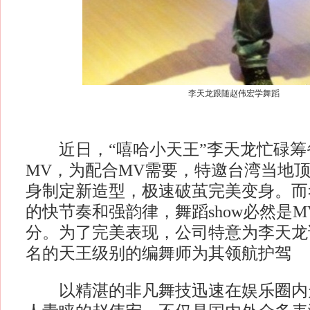
李天龙跟随赵伟宏学舞蹈
近日，“嘻哈小天王”李天龙忙碌筹
MV，为配合MV需要，特邀台湾当地
身制定新造型，极速破茧完美变身。而
的快节奏和强韵律，舞蹈show必然是
分。为了完美表现，公司特意为李天龙
名的天王级别的编舞师为其领航护驾
以精湛的非凡舞技迅速在娱乐圈内