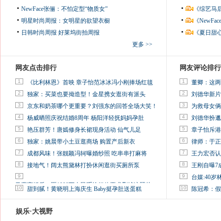
NewFace张俪：不怕定型“物质女”
《综艺马
明星时尚周报：女明星的欲望衣橱
《NewF
日韩时尚周报
好莱坞街拍周报
《夏日甜
更多 >>
网友点击排行
网友评论排行
1
1
《比利林恩》首映 章子怡范冰冰冯小刚捧场红毯
董卿：这两
2
2
独家：买菜也要拗造型！金星携女逛街有派头
刘德华新片
3
3
京东和奶茶哪个更重要？刘强东的回答全场大笑！
为救母女俩
4
4
杨威晒照庆祝结婚8周年 杨阳洋轻抚妈妈孕肚
刘德华扮邋
5
5
艳压群芳！唐嫣修身长裙现身活动 仙气儿足
章子怡斥港
6
6
独家：姚晨带小土豆逛商场 购置产后新衣
律师：于正
7
7
成都风味！张靓颖冯轲曝婚纱照 吃串串打麻将
王力宏否认
8
8
接地气！阔太熊黛林打扮休闲逛街买厕所泵
王刚自曝7
9
9
台媒:40
马蓉离婚后，砸1000万人民币给媒体要求删掉这照片
10
10
甜到腻！黄晓明上海庆生 Baby挺孕肚送蛋糕
陈冠希：假
娱乐·大视野