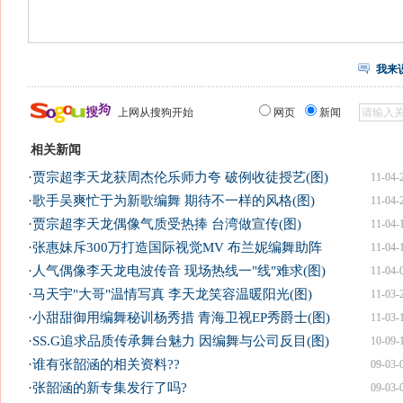
我来
上网从搜狗开始
网页
新闻
相关新闻
·
贾宗超李天龙获周杰伦乐师力夸 破例收徒授艺(图)
11-04-
·
歌手吴爽忙于为新歌编舞 期待不一样的风格(图)
11-04-
·
贾宗超李天龙偶像气质受热捧 台湾做宣传(图)
11-04-
·
张惠妹斥300万打造国际视觉MV 布兰妮编舞助阵
11-04-
·
人气偶像李天龙电波传音 现场热线一"线"难求(图)
11-04-
·
马天宇"大哥"温情写真 李天龙笑容温暖阳光(图)
11-03-
·
小甜甜御用编舞秘训杨秀措 青海卫视EP秀爵士(图)
11-03-
·
SS.G追求品质传承舞台魅力 因编舞与公司反目(图)
10-09-
·
谁有张韶涵的相关资料??
09-03-
·
张韶涵的新专集发行了吗?
09-03-