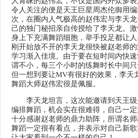
人青睐的赵伟宏，不仅是国内外众多表
令人关注的便是天王巨星周杰伦御用编
次，在圈内人气极高的赵伟宏与李天龙
己的独门秘招亲自传授给了李天龙。激
身上下充满舞蹈细胞，举手投足都让人
刚开始放不开的李天龙很快被赵老师的
学习渐入佳境。由于要在短时间内快速
谓不小，每三个小时的练舞时长中间只
但一想到要让MV有很好的效果，李天
舞蹈大师赵伟宏很是佩服。
李天龙坦言，这次能邀请到天王级
编排舞蹈，机会实在很难得，自己一定
十分感谢赵老师的鼎力助阵，所谓名师
舞蹈一定很有看点，并表示对自己新歌
让大家看到一个不一样的自己！