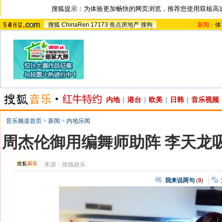
搜狐提示：为体验更加畅快的网页浏览，推荐您使用双核高
搜狐
ChinaRen
17173
焦点房地产
搜狗
新闻
-
体
内地
|
港台
|
欧美
|
日韩
|
音乐视频
音乐频道首页
>
新闻
>
内地乐闻
周杰伦御用编舞师助阵 李天龙
来源：
搜狐娱乐
我来说两句
(
0
)