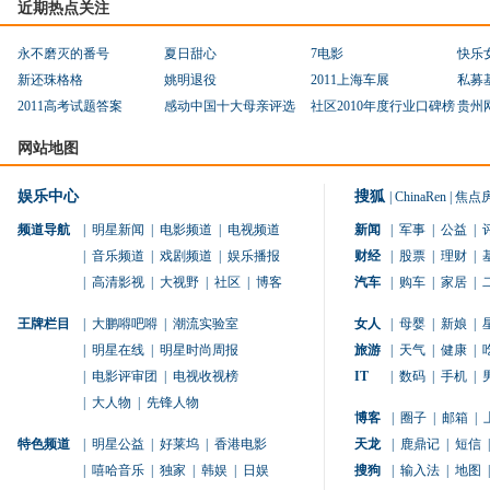
近期热点关注
永不磨灭的番号
夏日甜心
7电影
快乐
新还珠格格
姚明退役
2011上海车展
私募
2011高考试题答案
感动中国十大母亲评选
社区2010年度行业口碑榜
贵州
网站地图
娱乐中心
搜狐
|
ChinaRen
|
焦点
频道导航
|
明星新闻
|
电影频道
|
电视频道
新闻
|
军事
|
公益
|
|
音乐频道
|
戏剧频道
|
娱乐播报
财经
|
股票
|
理财
|
|
高清影视
|
大视野
|
社区
|
博客
汽车
|
购车
|
家居
|
王牌栏目
|
大鹏嘚吧嘚
|
潮流实验室
女人
|
母婴
|
新娘
|
|
明星在线
|
明星时尚周报
旅游
|
天气
|
健康
|
|
电影评审团
|
电视收视榜
IT
|
数码
|
手机
|
|
大人物
|
先锋人物
博客
|
圈子
|
邮箱
|
特色频道
|
明星公益
|
好莱坞
|
香港电影
天龙
|
鹿鼎记
|
短信
|
|
嘻哈音乐
|
独家
|
韩娱
|
日娱
搜狗
|
输入法
|
地图
|