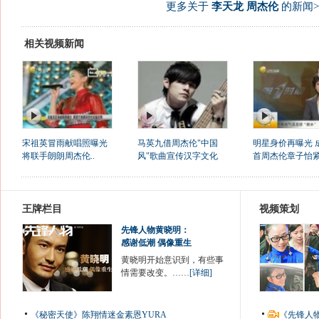
更多关于
李天龙 周杰伦
的新闻>
相关视频新闻
宋祖英冒雨献唱照曝光
马英九借周杰伦"中国
明星身价再曝光 
将联手朗朗周杰伦..
风"歌曲宣传汉字文化
首周杰伦章子怡紧.
王牌栏目
视频策划
先锋人物黄晓明：
感谢低潮 偶像重生
黄晓明开始意识到，有些事
情需要改变。……
[详细]
《秘密天使》陈翔情迷金素恩YURA
《先锋人