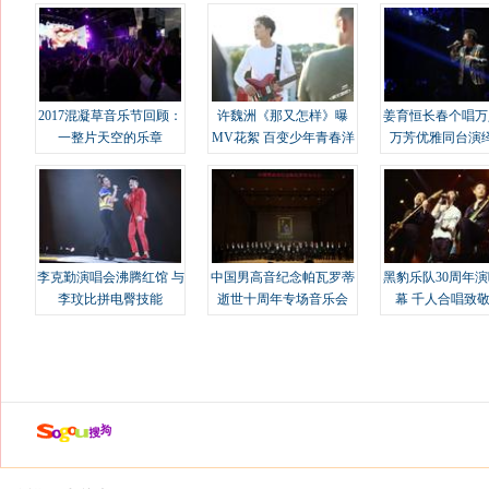
2017混凝草音乐节回顾：
许魏洲《那又怎样》曝
姜育恒长春个唱万
一整片天空的乐章
MV花絮 百变少年青春洋
万芳优雅同台演
溢
李克勤演唱会沸腾红馆 与
中国男高音纪念帕瓦罗蒂
黑豹乐队30周年
李玟比拼电臀技能
逝世十周年专场音乐会
幕 千人合唱致