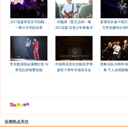
2017混凝草音乐节回顾：
许魏洲《那又怎样》曝
姜育恒长春个唱万
一整片天空的乐章
MV花絮 百变少年青春洋
万芳优雅同台演
溢
李克勤演唱会沸腾红馆 与
中国男高音纪念帕瓦罗蒂
黑豹乐队30周年
李玟比拼电臀技能
逝世十周年专场音乐会
幕 千人合唱致
近期热点关注