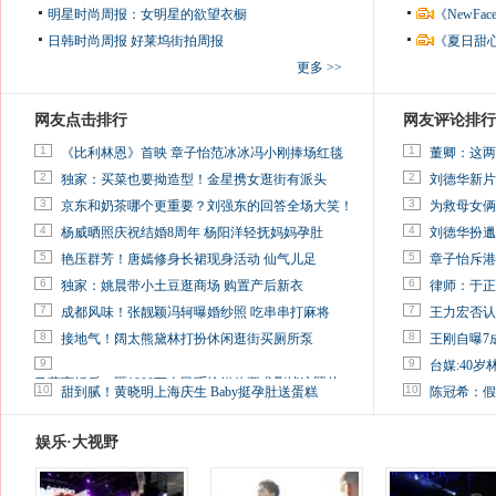
明星时尚周报：女明星的欲望衣橱
《NewF
日韩时尚周报
好莱坞街拍周报
《夏日甜
更多 >>
网友点击排行
网友评论排行
1
1
《比利林恩》首映 章子怡范冰冰冯小刚捧场红毯
董卿：这两
2
2
独家：买菜也要拗造型！金星携女逛街有派头
刘德华新片
3
3
京东和奶茶哪个更重要？刘强东的回答全场大笑！
为救母女俩
4
4
杨威晒照庆祝结婚8周年 杨阳洋轻抚妈妈孕肚
刘德华扮邋
5
5
艳压群芳！唐嫣修身长裙现身活动 仙气儿足
章子怡斥港
6
6
独家：姚晨带小土豆逛商场 购置产后新衣
律师：于正
7
7
成都风味！张靓颖冯轲曝婚纱照 吃串串打麻将
王力宏否认
8
8
接地气！阔太熊黛林打扮休闲逛街买厕所泵
王刚自曝7
9
9
台媒:40
马蓉离婚后，砸1000万人民币给媒体要求删掉这照片
10
10
甜到腻！黄晓明上海庆生 Baby挺孕肚送蛋糕
陈冠希：假
娱乐·大视野