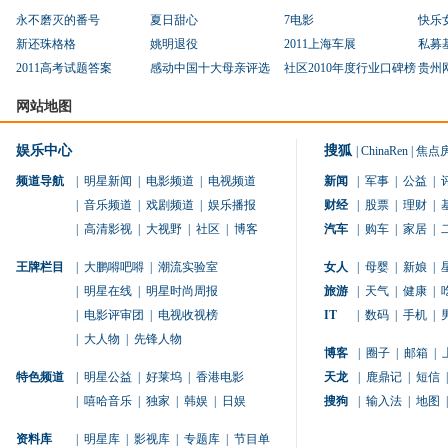
永不磨灭的番号
夏日甜心
7电影
快乐
新还珠格格
姚明退役
2011上海车展
私募
2011高考试题答案
感动中国十大母亲评选
社区2010年度行业口碑榜
贵州
网站地图
娱乐中心
搜狐
|
ChinaRen
|
焦点
频道导航
|
明星新闻
|
电影频道
|
电视频道
新闻
|
军事
|
公益
|
|
音乐频道
|
戏剧频道
|
娱乐播报
财经
|
股票
|
理财
|
|
高清影视
|
大视野
|
社区
|
博客
汽车
|
购车
|
家居
|
王牌栏目
|
大鹏嘚吧嘚
|
潮流实验室
女人
|
母婴
|
新娘
|
|
明星在线
|
明星时尚周报
旅游
|
天气
|
健康
|
|
电影评审团
|
电视收视榜
IT
|
数码
|
手机
|
|
大人物
|
先锋人物
博客
|
圈子
|
邮箱
|
特色频道
|
明星公益
|
好莱坞
|
香港电影
天龙
|
鹿鼎记
|
短信
|
|
嘻哈音乐
|
独家
|
韩娱
|
日娱
搜狗
|
输入法
|
地图
|
资料库
|
明星库
|
影视库
|
专题库
|
节目单