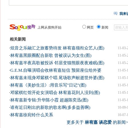
我来
上网从搜狗开始
网页
新闻
相关新闻
·
炫音之乐融汇之旅蓄势待发 林宥嘉领衔众艺人(图)
11-03-
·
林宥嘉黑眼圈配合新歌 曾被误认为女生(图)
11-05-
·
林宥嘉半夜高歌被投诉 邻居变猫熊眼夜夜难眠(图)
11-05-
·
G.E.M.自曝演唱会收林宥嘉短信 预留座位给外婆
11-05-
·
林宥嘉未现身邓紫棋个唱 尾场歌声献逝世外婆(图)
11-05-
·
林宥嘉《美妙生活》:用音乐写"日记"(图)
11-05-
·
邓紫棋红馆开处女演唱会 林宥嘉花到人没到(图)
11-05-
·
林宥嘉新专辑:升华陈小霞 超越陈奕迅(图)
11-05-
·
谁有近日刚出的新歌的歌名啊(多多益善啊)
10-09-
·
林宥嘉徐宛铃什么关系
10-07-
更多关于
林宥嘉 谈恋爱
的新闻>