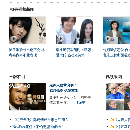
相关视频新闻
除了唱歌什么也不会 林
李小璐贺军翔树上谈恋
传翘班谈恋爱 台
宥嘉内向不爱表现
爱 拍亲热戏频笑场
官朱云鹏出面道
王牌栏目
视频策划
先锋人物黄晓明：
感谢低潮 偶像重生
黄晓明开始意识到，有些事
情需要改变。……
[详细]
《秘密天使》陈翔情迷金素恩YURA
《先锋人
NewFace张俪：不怕定型“物质女”
《综艺马