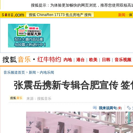
搜狐提示：为体验更加畅快的网页浏览，推荐您使用双核高
搜狐
ChinaRen
17173
焦点房地产
搜狗
新闻
-
体
内地
|
港台
|
欧美
|
日韩
|
音乐视频
音乐频道首页
>
新闻
>
内地乐闻
张震岳携新专辑合肥宣传 签
来源：
搜狐音乐
我来说两句
(
0
)