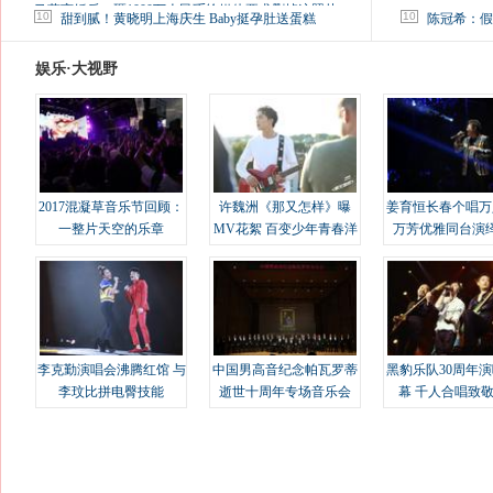
马蓉离婚后，砸1000万人民币给媒体要求删掉这照片
10
10
甜到腻！黄晓明上海庆生 Baby挺孕肚送蛋糕
陈冠希：假
娱乐·大视野
2017混凝草音乐节回顾：
许魏洲《那又怎样》曝
姜育恒长春个唱万
一整片天空的乐章
MV花絮 百变少年青春洋
万芳优雅同台演
溢
李克勤演唱会沸腾红馆 与
中国男高音纪念帕瓦罗蒂
黑豹乐队30周年
李玟比拼电臀技能
逝世十周年专场音乐会
幕 千人合唱致