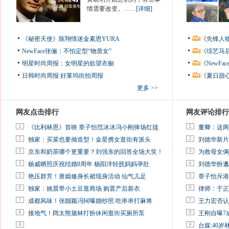
情需要改变。……
[详细]
《秘密天使》陈翔情迷金素恩YURA
《先锋人
NewFace张俪：不怕定型“物质女”
《综艺马
明星时尚周报：女明星的欲望衣橱
《NewF
日韩时尚周报
好莱坞街拍周报
《夏日甜
更多 >>
网友点击排行
网友评论排行
1
1
《比利林恩》首映 章子怡范冰冰冯小刚捧场红毯
董卿：这两
2
2
独家：买菜也要拗造型！金星携女逛街有派头
刘德华新片
3
3
京东和奶茶哪个更重要？刘强东的回答全场大笑！
为救母女俩
4
4
杨威晒照庆祝结婚8周年 杨阳洋轻抚妈妈孕肚
刘德华扮邋
5
5
艳压群芳！唐嫣修身长裙现身活动 仙气儿足
章子怡斥港
6
6
独家：姚晨带小土豆逛商场 购置产后新衣
律师：于正
7
7
成都风味！张靓颖冯轲曝婚纱照 吃串串打麻将
王力宏否认
8
8
接地气！阔太熊黛林打扮休闲逛街买厕所泵
王刚自曝7
9
9
台媒:40