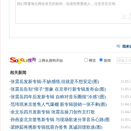
我来
上网从搜狗开始
网页
新闻
相关新闻
·
张震岳发新专辑:不缺感情,但就是不想安定(图)
11-05-
·
张震岳告别"痞子"形象 在京举行新专辑发布会(图)
11-05-
·
张震岳四年后发新专辑 自称对音乐圈很"冷感"(图)
11-05-
·
范玮琪来京签售人气爆棚 新专辑脱销一张不剩(图)
11-04-
·
余文乐四月发新专辑 张震岳操刀创作主打歌
11-04-
·
孙燕姿北京签售新专辑 与现场歌迷分享音乐心路(图
11-03-
·
梁静茹将携新专辑抵蓉办签售 真诚回馈歌迷(图)
11-03-