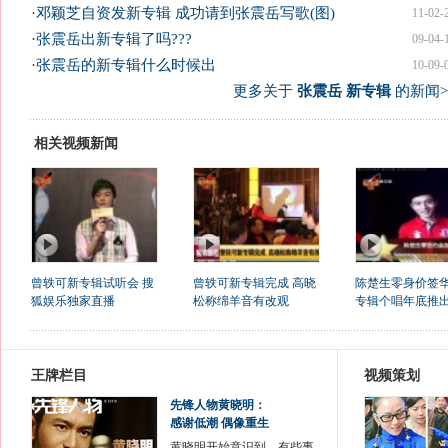
·
邓颖芝自资发新专辑 成功请到张震岳写歌(图)
11-02-
·
张震岳出新专辑了吗???
09-04-
·
张震岳的新专辑什么时候出
10-09-
更多关于
张震岳 新专辑
的新闻>
相关视频新闻
曾轶可新专辑试听会 搜
曾轶可新专辑完成 高晓
陈楚生零身价签华
狐娱乐独家直播
松称绵羊音有改观
专辑个唱年底推
王牌栏目
视频策划
先锋人物黄晓明：
感谢低潮 偶像重生
黄晓明开始意识到，有些事