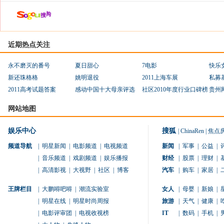
近期热点关注
永不磨灭的番号
夏日甜心
7电影
快乐
新还珠格格
姚明退役
2011上海车展
私募
2011高考试题答案
感动中国十大母亲评选
社区2010年度行业口碑榜
贵州
网站地图
娱乐中心
搜狐
|
ChinaRen
|
焦点
频道导航
|
明星新闻
|
电影频道
|
电视频道
新闻
|
军事
|
公益
|
|
音乐频道
|
戏剧频道
|
娱乐播报
财经
|
股票
|
理财
|
|
高清影视
|
大视野
|
社区
|
博客
汽车
|
购车
|
家居
|
王牌栏目
|
大鹏嘚吧嘚
|
潮流实验室
女人
|
母婴
|
新娘
|
|
明星在线
|
明星时尚周报
旅游
|
天气
|
健康
|
|
电影评审团
|
电视收视榜
IT
|
数码
|
手机
|