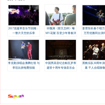
2017混凝草音乐节回顾：
许魏洲《那又怎样》曝
姜育恒长春个唱万
一整片天空的乐章
MV花絮 百变少年青春洋
万芳优雅同台演
溢
李克勤演唱会沸腾红馆 与
中国男高音纪念帕瓦罗蒂
黑豹乐队30周年
李玟比拼电臀技能
逝世十周年专场音乐会
幕 千人合唱致