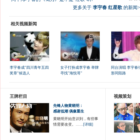
更多关于
李宇春 红星歌
的新闻>
相关视频新闻
李宇春成"四川青年五四
女子打扮成李宇春 举牌
同台演唱 李宇春
奖章"候选人
寻找"海悦哥"
形同陌路
王牌栏目
视频策划
先锋人物黄晓明：
感谢低潮 偶像重生
黄晓明开始意识到，有些事
情需要改变。……
[详细]