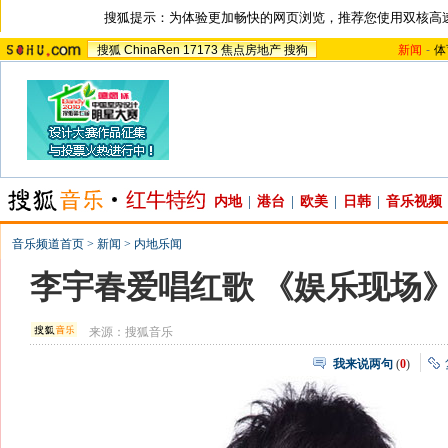
搜狐提示：为体验更加畅快的网页浏览，推荐您使用双核高
搜狐
ChinaRen
17173
焦点房地产
搜狗
新闻
-
体
内地
|
港台
|
欧美
|
日韩
|
音乐视频
音乐频道首页
>
新闻
>
内地乐闻
李宇春爱唱红歌 《娱乐现场
来源：
搜狐音乐
我来说两句
(
0
)