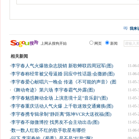
我来
上网从搜狗开始
网页
新闻
相关新闻
·
李宇春人气火爆致杂志脱销 新歌蝉联四周冠军(图)
11-06-
·
李宇春称经常被父母逼婚 回应中性话题:会撒娇(图)
11-06-
·
李宇春爱心献唱六一晚会 传递《不可能的声音》(图
11-05-
·
《舞动奇迹》第六场 李宇春霸气外露(图)
11-05-
·
李宇春魅惑舞动全场 上演意境十足"音乐剧"(图)
11-05-
·
李宇春重庆活动人气火爆 上千歌迷致交通瘫痪(图)
11-05-
·
李宇春携专辑录制"静距离"陈坤VCR大送祝福(图)
11-05-
·
李宇春不做微博控 找男友不会主动出击(图)
11-05-
·
数一数人红歌不红的歌手歌星有哪些
11-06-
·
问下,李宇春的《蜀秀》是不是"红歌"啊?
09-10-