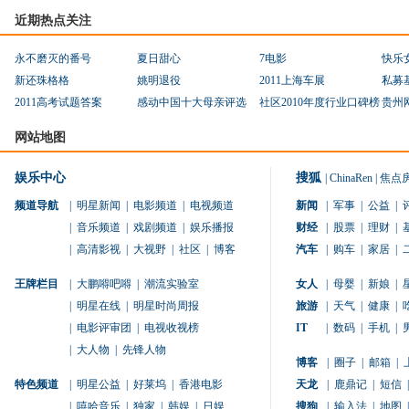
近期热点关注
永不磨灭的番号
夏日甜心
7电影
快乐
新还珠格格
姚明退役
2011上海车展
私募
2011高考试题答案
感动中国十大母亲评选
社区2010年度行业口碑榜
贵州
网站地图
娱乐中心
搜狐
|
ChinaRen
|
焦点
频道导航
|
明星新闻
|
电影频道
|
电视频道
新闻
|
军事
|
公益
|
|
音乐频道
|
戏剧频道
|
娱乐播报
财经
|
股票
|
理财
|
|
高清影视
|
大视野
|
社区
|
博客
汽车
|
购车
|
家居
|
王牌栏目
|
大鹏嘚吧嘚
|
潮流实验室
女人
|
母婴
|
新娘
|
|
明星在线
|
明星时尚周报
旅游
|
天气
|
健康
|
|
电影评审团
|
电视收视榜
IT
|
数码
|
手机
|
|
大人物
|
先锋人物
博客
|
圈子
|
邮箱
|
特色频道
|
明星公益
|
好莱坞
|
香港电影
天龙
|
鹿鼎记
|
短信
|
|
嘻哈音乐
|
独家
|
韩娱
|
日娱
搜狗
|
输入法
|
地图
|