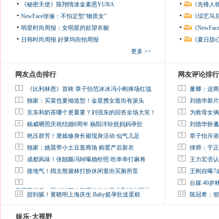
《秘密天使》陈翔情迷金素恩YURA
《先锋人
NewFace张俪：不怕定型“物质女”
《综艺马
明星时尚周报：女明星的欲望衣橱
《NewF
日韩时尚周报
好莱坞街拍周报
《夏日甜
更多 >>
网友点击排行
网友评论排行
1
1
《比利林恩》首映 章子怡范冰冰冯小刚捧场红毯
董卿：这两
2
2
独家：买菜也要拗造型！金星携女逛街有派头
刘德华新片
3
3
京东和奶茶哪个更重要？刘强东的回答全场大笑！
为救母女俩
4
4
杨威晒照庆祝结婚8周年 杨阳洋轻抚妈妈孕肚
刘德华扮邋
5
5
艳压群芳！唐嫣修身长裙现身活动 仙气儿足
章子怡斥港
6
6
独家：姚晨带小土豆逛商场 购置产后新衣
律师：于正
7
7
成都风味！张靓颖冯轲曝婚纱照 吃串串打麻将
王力宏否认
8
8
接地气！阔太熊黛林打扮休闲逛街买厕所泵
王刚自曝7
9
9
台媒:40
马蓉离婚后，砸1000万人民币给媒体要求删掉这照片
10
10
甜到腻！黄晓明上海庆生 Baby挺孕肚送蛋糕
陈冠希：假
娱乐·大视野