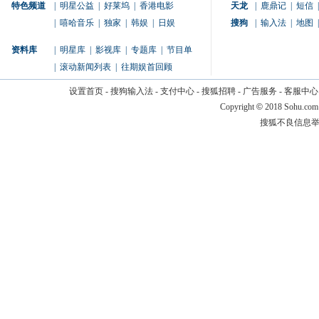
特色频道
|
明星公益
|
好莱坞
|
香港电影
天龙
|
鹿鼎记
|
短信
|
|
嘻哈音乐
|
独家
|
韩娱
|
日娱
搜狗
|
输入法
|
地图
|
资料库
|
明星库
|
影视库
|
专题库
|
节目单
|
滚动新闻列表
|
往期娱首回顾
设置首页
-
搜狗输入法
-
支付中心
-
搜狐招聘
-
广告服务
-
客服中心
Copyright
©
2018 Sohu.com
搜狐不良信息