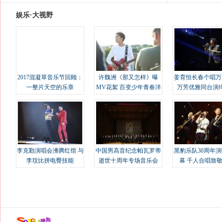
娱乐·大视野
2017混凝草音乐节回顾：
许魏洲《那又怎样》曝
姜育恒长春个唱万
一整片天空的乐章
MV花絮 百变少年青春洋
万芳优雅同台演
溢
李克勤演唱会沸腾红馆 与
中国男高音纪念帕瓦罗蒂
黑豹乐队30周年
李玟比拼电臀技能
逝世十周年专场音乐会
幕 千人合唱致