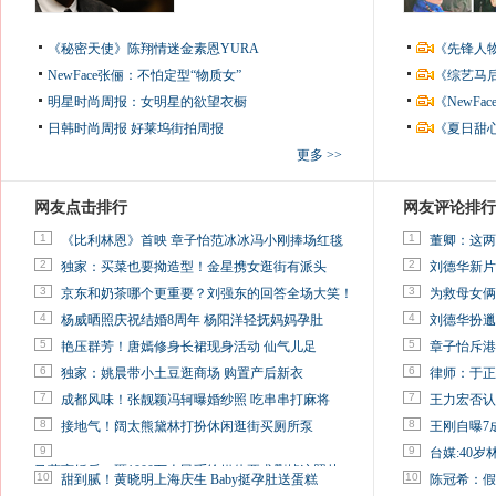
《秘密天使》陈翔情迷金素恩YURA
《先锋人
NewFace张俪：不怕定型“物质女”
《综艺马
明星时尚周报：女明星的欲望衣橱
《NewF
日韩时尚周报
好莱坞街拍周报
《夏日甜
更多 >>
网友点击排行
网友评论排行
1
1
《比利林恩》首映 章子怡范冰冰冯小刚捧场红毯
董卿：这两
2
2
独家：买菜也要拗造型！金星携女逛街有派头
刘德华新片
3
3
京东和奶茶哪个更重要？刘强东的回答全场大笑！
为救母女俩
4
4
杨威晒照庆祝结婚8周年 杨阳洋轻抚妈妈孕肚
刘德华扮邋
5
5
艳压群芳！唐嫣修身长裙现身活动 仙气儿足
章子怡斥港
6
6
独家：姚晨带小土豆逛商场 购置产后新衣
律师：于正
7
7
成都风味！张靓颖冯轲曝婚纱照 吃串串打麻将
王力宏否认
8
8
接地气！阔太熊黛林打扮休闲逛街买厕所泵
王刚自曝7
9
9
台媒:40
马蓉离婚后，砸1000万人民币给媒体要求删掉这照片
10
10
甜到腻！黄晓明上海庆生 Baby挺孕肚送蛋糕
陈冠希：假