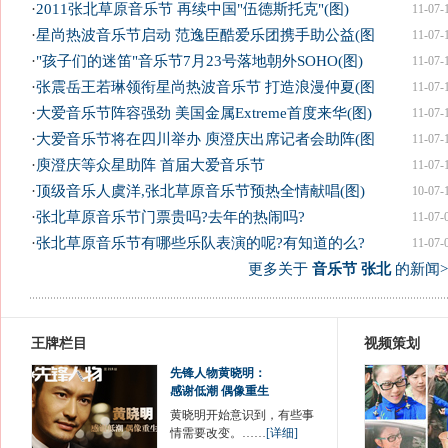
·
2011张北草原音乐节 再续中国"伍德斯托克"(图)
11-07-
·
星尚热波音乐节启动 范逸臣酷爱乐团携手助公益(图
11-07-
·
"孩子们的迷笛"音乐节7月23号落地朝外SOHO(图)
11-07-
·
张震岳王若琳领衔星尚热波音乐节 打造浪漫仲夏(图
11-07-
·
大爱音乐节阵容强劲 美国金属Extreme首度来华(图)
11-07-
·
大爱音乐节将在四川举办 庾澄庆出席记者会助阵(图
11-07-
·
庾澄庆等众星助阵 首届大爱音乐节
11-07-
·
顶级音乐人虞洋,张北草原音乐节预热全情献唱(图)
10-07-
·
张北草原音乐节门票贵吗?去年的热闹吗?
11-07-
·
张北草原音乐节有哪些乐队表演的呢?有知道的么?
11-07-
更多关于
音乐节 张北
的新闻>
王牌栏目
视频策划
先锋人物黄晓明：
感谢低潮 偶像重生
黄晓明开始意识到，有些事
情需要改变。……
[详细]