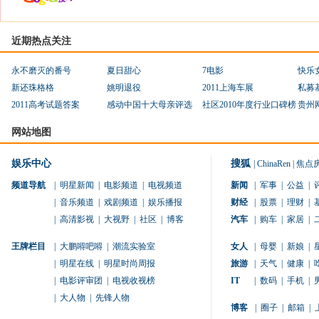
近期热点关注
永不磨灭的番号
夏日甜心
7电影
快乐
新还珠格格
姚明退役
2011上海车展
私募
2011高考试题答案
感动中国十大母亲评选
社区2010年度行业口碑榜
贵州
网站地图
娱乐中心
搜狐
|
ChinaRen
|
焦点
频道导航
|
明星新闻
|
电影频道
|
电视频道
新闻
|
军事
|
公益
|
|
音乐频道
|
戏剧频道
|
娱乐播报
财经
|
股票
|
理财
|
|
高清影视
|
大视野
|
社区
|
博客
汽车
|
购车
|
家居
|
王牌栏目
|
大鹏嘚吧嘚
|
潮流实验室
女人
|
母婴
|
新娘
|
|
明星在线
|
明星时尚周报
旅游
|
天气
|
健康
|
|
电影评审团
|
电视收视榜
IT
|
数码
|
手机
|
|
大人物
|
先锋人物
博客
|
圈子
|
邮箱
|