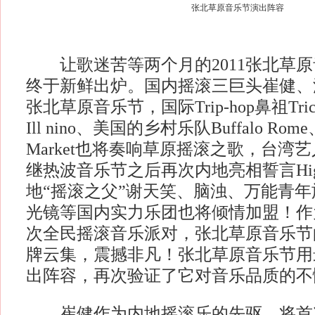
张北草原音乐节演出阵容
让歌迷苦等两个月的2011张北草原
终于新鲜出炉。国内摇滚三巨头崔健、
张北草原音乐节，国际Trip-hop鼻祖Tr
Ill nino、美国的乡村乐队Buffalo Ro
Market也将奏响草原摇滚之歌，台湾艺人
继热波音乐节之后再次内地亮相誓言Hi
地“摇滚之父”谢天笑、脑浊、万能青
光镜等国内实力乐团也将倾情加盟！作为
次全民摇滚音乐派对，张北草原音乐节
牌云集，震撼非凡！张北草原音乐节用
出阵容，再次验证了它对音乐品质的不
崔健作为内地摇滚乐的先驱，将首