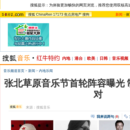
搜狐提示：为体验更加畅快的网页浏览，推荐您使用双核高
搜狐
ChinaRen
17173
焦点房地产
搜狗
新闻
-
体
内地
|
港台
|
欧美
|
日韩
|
音乐视频
音乐频道首页
>
新闻
>
内地乐闻
张北草原音乐节首轮阵容曝光 
对
来源：
搜狐音乐
我来说两句
(
0
)