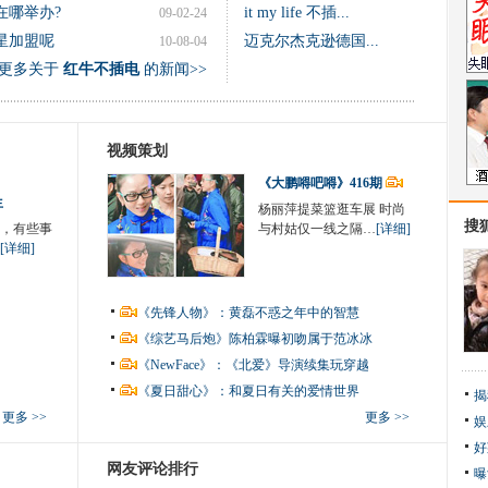
在哪举办?
it my life 不插...
09-02-24
星加盟呢
迈克尔杰克逊德国...
10-08-04
更多关于
红牛不插电
的新闻>>
视频策划
《大鹏嘚吧嘚》416期
生
杨丽萍提菜篮逛车展 时尚
搜
，有些事
与村姑仅一线之隔…
[详细]
[详细]
《先锋人物》：黄磊不惑之年中的智慧
《综艺马后炮》陈柏霖曝初吻属于范冰冰
《NewFace》：《北爱》导演续集玩穿越
《夏日甜心》：和夏日有关的爱情世界
揭
更多 >>
更多 >>
娱
好
网友评论排行
曝