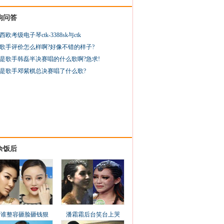
狗问答
西欧考级电子琴ctk-3388sk与ctk
歌手评价怎么样啊?好像不错的样子?
是歌手韩磊半决赛唱的什么歌啊?急求!
是歌手邓紫棋总决赛唱了什么歌?
余饭后
看谁整容砸脸砸钱狠
潘霜霜后台笑台上哭