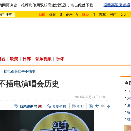
搜狗高速浏览器
的网页浏览，推荐您使用双核高速浏览器，点击此处下载
地产
搜狗
新闻
-
体育
-
S
-
娱乐
-
V
-
财经
-
IT
-
汽车
-
房产
-
女人
-
港台
|
欧美
|
日韩
|
音乐视频
|
乐评
有不插电都是红牛不插电
不插电演唱会历史
今
《
2011年07月21日15:01
刘
麦
大
我来说两句
(
0
)
复制链接
打印
中
小
徐
搜