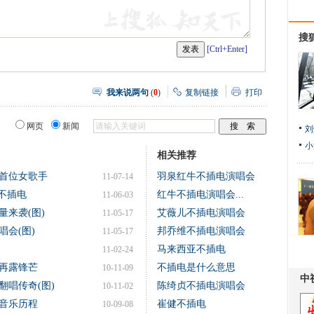
搜
[Ctrl+Enter]
我来说两句
(
0
)
复制链接
打印
网页
新闻
刘
小
相关推荐
首位女歌手
羽泉红牛不插电演唱会
11-07-14
不插电
红牛不插电演唱会...
11-06-03
来袭(图)
艾薇儿不插电演唱会
11-05-17
会(图)
邦乔维不插电演唱会
11-05-17
马来西亚不插电
11-02-24
再露锋芒
不插电是什么意思
10-11-09
翻唱传奇(图)
陈绮贞不插电演唱会
10-11-02
音乐历程
崔健不插电
10-09-08