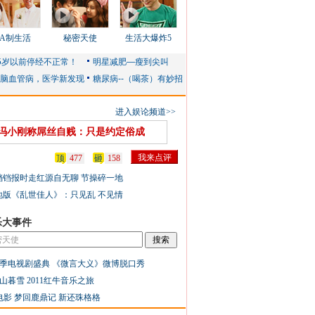
AA制生活
秘密天使
生活大爆炸5
进入娱论频道>>
冯小刚称屌丝自贱：只是约定俗成
顶
477
砸
158
铛铛报时走红源自无聊 节操碎一地
地版《乱世佳人》：只见乱 不见情
乐大事件
季电视剧盛典
《微言大义》微博脱口秀
山暮雪
2011红牛音乐之旅
电影
梦回鹿鼎记
新还珠格格