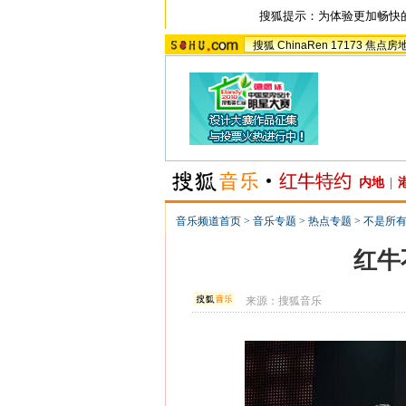
搜狐提示：为体验更加畅快
搜狐
ChinaRen
17173
焦点房
内地
|
音乐频道首页
>
音乐专题
>
热点专题
>
不是所
红牛
来源：
搜狐音乐