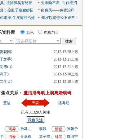
乐资料库
影讯
电视节目
密花园》
2012-12-28上映
子之手》
2012-12-21上映
间雪山》
2012-12-21上映
滴子》
2012-12-20上映
二生肖》
2012-12-20上映
日焦点关系：
董洁潘粤明上演离婚戏码
夫妻
董洁
潘粤明
已有
58,329
人关注
我也关注
乐基儿
李晨
张馨予
离异
情侣
予
吴卓羲
章子怡
撒贝宁
旧爱
绯闻