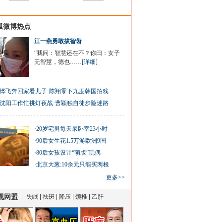
狐微博热点
江一燕勇敢拔智齿
“我问：智慧还在不？你曰：女子
无智慧，德也……
[详细]
烨飞奔回家看儿子
·
陈翔零下九度韩国拍戏
沈阳工作忙挑灯夜战
·
曹颖独自徒步险迷路
·
20岁宅男每天呆卧室23小时
·
90后女生花1.5万游欧洲9国
·
80后女孩设计“萌版”玩偶
·
北京大葱:10余元只能买两根
更多>>