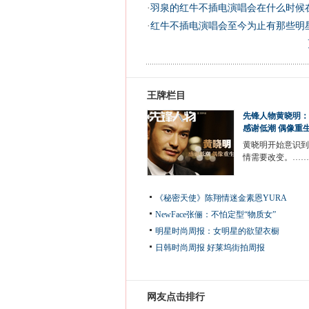
·
羽泉的红牛不插电演唱会在什么时候
·
红牛不插电演唱会至今为止有那些明
王牌栏目
先锋人物黄晓明：
感谢低潮 偶像重
黄晓明开始意识到
情需要改变。……
《秘密天使》陈翔情迷金素恩YURA
NewFace张俪：不怕定型“物质女”
明星时尚周报：女明星的欲望衣橱
日韩时尚周报
好莱坞街拍周报
网友点击排行