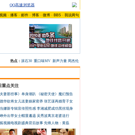
QQ高速浏览器
视频
-
播客
-
邮件
-
博客
-
微博
-
BBS
-
我说两句
热点：
滚石30
重口味MV
新声力量
周杰伦
日重点关注
夫妻那些事》单身潮趴
《秘密天使》魔幻预告
德华欲将女儿送妻娘家密养
张艺谋再婚育子女
当娜新专辑宣传照性感
李湘减肥成功黑丝现身
峥外出带女士帽显邋遢
吴秀波离京老婆送行
狐视频电视剧盛典背后故事
先锋人物：黄磊