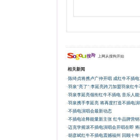
上网从搜狗开始
相关新闻
·
陈绮贞将携卢广仲开唱 成红牛不插电
·
羽泉"亮了":李延亮跨刀加盟羽泉红牛
·
羽泉李延亮领衔红牛不插电 音乐人能量
·
羽泉携手李延亮 将再度打造不插电演唱
·
不插电演唱会最新动态
·
不插电诠释能量新主张 红牛品牌营销
·
迈克学摇滚不插电演唱会开唱在即 将
·
胡彦斌红牛不插电震撼福州 回顾十年