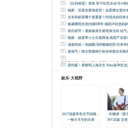
1
《比利林恩》首映 章子怡范冰冰冯小刚
2
独家：买菜也要拗造型！金星携女逛街
3
京东和奶茶哪个更重要？刘强东的回答
4
杨威晒照庆祝结婚8周年 杨阳洋轻抚妈
5
艳压群芳！唐嫣修身长裙现身活动 仙气
6
独家：姚晨带小土豆逛商场 购置产后新
7
成都风味！张靓颖冯轲曝婚纱照 吃串串
8
接地气！阔太熊黛林打扮休闲逛街买厕
9
马蓉离婚后，砸1000万人民币给媒体要求删
10
甜到腻！黄晓明上海庆生 Baby挺孕肚送
娱乐·大视野
2017混凝草音乐节回顾：
许魏洲《那
一整片天空的乐章
MV花絮 百
溢