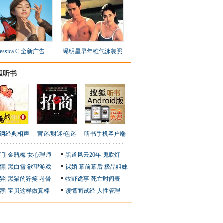
Jessica C.全新广告
曝明星早年稚气泳装照
狐听书
纲经典相声
官迷/财迷/色迷
听书手机客户端
门
|
金瓶梅
女心理师
黑道风云20年
鬼吹灯
情
|
黑白雪
欲望游戏
裸婚
幕前幕后
极品姐妹
异
|
黑猫的狞笑
考骨
牧野诡事
死亡时间表
荐
|
宝贝这样做真棒
读懂面试经
人性管理