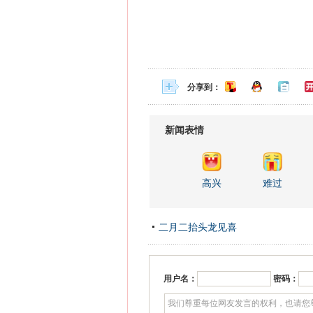
分享到：
新闻表情
高兴
难过
二月二抬头龙见喜
用户名：
密码：