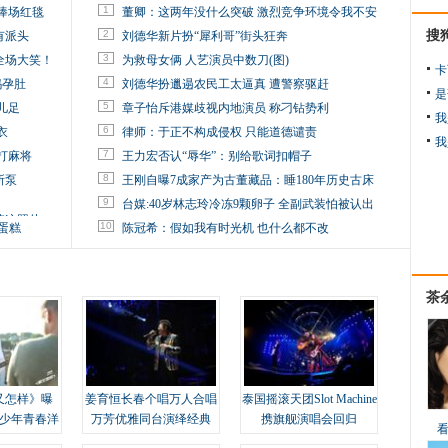
1
捧场红毯
董卿：这两年没什么突破 激烈竞争环境令我不安
2
搜
有派头
刘德华新片扮“犀利哥”街头狂奔
3
全场大笑！
为救母女俩 人艺演员中数刀(图)
卡
4
妈孕肚
刘德华扮邋遢农民工太逼真 遭警察驱赶
是
5
儿足
章子怡斥港媒歧视内地演员 称刁钻势利
我
6
衣
律师：于正不构成侵权 只能道德谴责
我
7
打麻将
王力宏否认“辱华”：别给歌词扣帽子
8
所泵
王刚自曝7成家产为古董藏品：睡180年历史古床
9
台媒:40岁林志玲冷冻9颗卵子 全副武装怕被认出
掉这照片
10
蛋糕
陈冠希：假如我有时光机 也什么都不改
茶
又怎样》曝
姜育恒长春个唱万人合唱
泰国摇滚天团Slot Machine
变少年青春洋
万芳优雅同台演绎经典
携旗舰演唱会回归