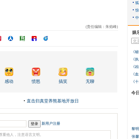
(责任编辑：朱焰峰)
娱
《秘
《执
《凶
《血
感动
愤怒
搞笑
无聊
《十
今
直击归真堂养熊基地开放日
新用户注册
黎明
张馨