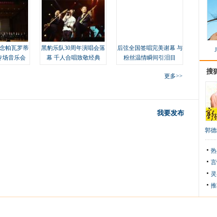
念帕瓦罗蒂
黑豹乐队30周年演唱会落
后弦全国签唱完美谢幕 与
专场音乐会
幕 千人合唱致敬经典
粉丝温情瞬间引泪目
搜
更多>>
我要发布
郭德
热
言
灵
推