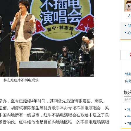
铛
林志炫红牛不插电现场
内
娱
举办，至今已延续4年时间，其间曾先后邀请张震岳、羽泉、
伍佰、胡彦斌和陈楚生等优秀歌手举办专场不插电演唱会，风
秋
中国内地所有一线城市，红牛不插电演唱会在歌迷中建立了良
千
场音响效。红牛维他命是目前内地地区唯一的不插电现场演唱
7