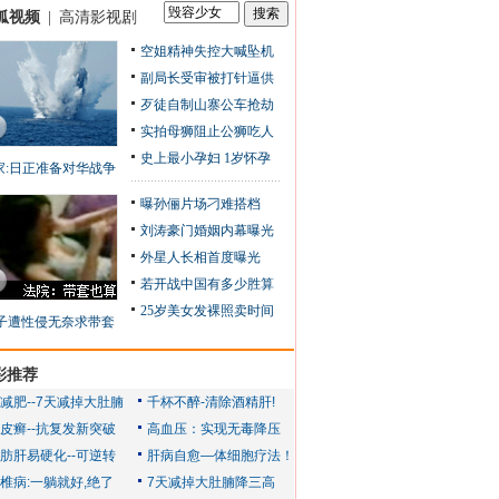
狐视频
|
高清影视剧
空姐精神失控大喊坠机
副局长受审被打针逼供
歹徒自制山寨公车抢劫
实拍母狮阻止公狮吃人
史上最小孕妇 1岁怀孕
家:日正准备对华战争
曝孙俪片场刁难搭档
刘涛豪门婚姻内幕曝光
外星人长相首度曝光
若开战中国有多少胜算
25岁美女发裸照卖时间
子遭性侵无奈求带套
彩推荐