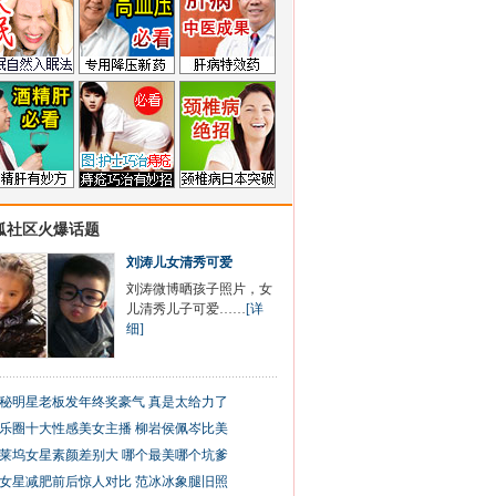
狐社区火爆话题
刘涛儿女清秀可爱
刘涛微博晒孩子照片，女
儿清秀儿子可爱……
[详
细]
秘明星老板发年终奖豪气 真是太给力了
乐圈十大性感美女主播 柳岩侯佩岑比美
莱坞女星素颜差别大 哪个最美哪个坑爹
女星减肥前后惊人对比 范冰冰象腿旧照