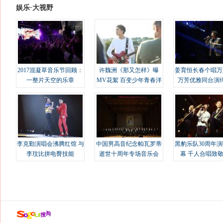
娱乐·大视野
2017混凝草音乐节回顾：
许魏洲《那又怎样》曝
姜育恒长春个唱万
一整片天空的乐章
MV花絮 百变少年青春洋
万芳优雅同台演
溢
李克勤演唱会沸腾红馆 与
中国男高音纪念帕瓦罗蒂
黑豹乐队30周年
李玟比拼电臀技能
逝世十周年专场音乐会
幕 千人合唱致