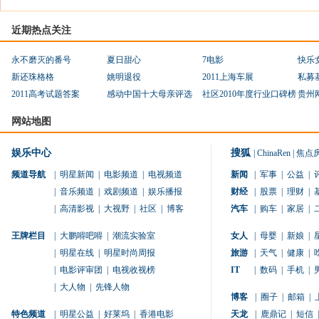
近期热点关注
永不磨灭的番号
夏日甜心
7电影
快乐
新还珠格格
姚明退役
2011上海车展
私募
2011高考试题答案
感动中国十大母亲评选
社区2010年度行业口碑榜
贵州
网站地图
娱乐中心
搜狐
|
ChinaRen
|
焦点
频道导航
|
明星新闻
|
电影频道
|
电视频道
新闻
|
军事
|
公益
|
|
音乐频道
|
戏剧频道
|
娱乐播报
财经
|
股票
|
理财
|
|
高清影视
|
大视野
|
社区
|
博客
汽车
|
购车
|
家居
|
王牌栏目
|
大鹏嘚吧嘚
|
潮流实验室
女人
|
母婴
|
新娘
|
|
明星在线
|
明星时尚周报
旅游
|
天气
|
健康
|
|
电影评审团
|
电视收视榜
IT
|
数码
|
手机
|
|
大人物
|
先锋人物
博客
|
圈子
|
邮箱
|
特色频道
|
明星公益
|
好莱坞
|
香港电影
天龙
|
鹿鼎记
|
短信
|