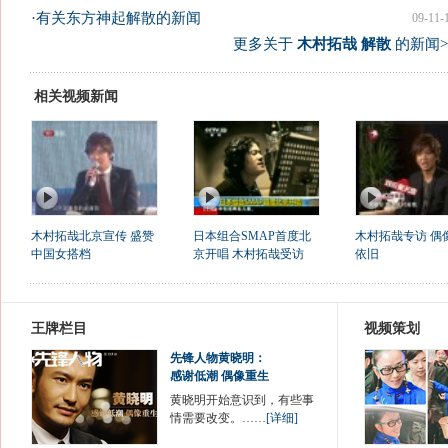
·
有关东方神起解散的新闻
09-11-
更多关于
木村拓哉 解散
的新闻>
相关视频新闻
木村拓哉北京宣传 盛赞
日本组合SMAP首度北
木村拓哉专访 偶
中国女搭档
京开唱 木村拓哉受访
依旧
王牌栏目
视频策划
先锋人物黄晓明：
感谢低潮 偶像重生
黄晓明开始意识到，有些事
情需要改变。……
[详细]