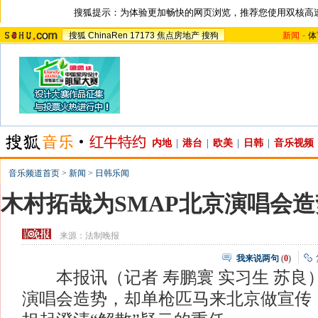
搜狐提示：为体验更加畅快的网页浏览，推荐您使用双核高
搜狐
ChinaRen
17173
焦点房地产
搜狗
新闻
-
体
内地
|
港台
|
欧美
|
日韩
|
音乐视频
音乐频道首页
>
新闻
>
日韩乐闻
木村拓哉为SMAP北京演唱会造
来源：
法制晚报
我来说两句
(
0
)
本报讯（记者 寿鹏寰 实习生 苏良）
演唱会造势，却单枪匹马来北京做宣传