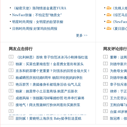
《秘密天使》陈翔情迷金素恩YURA
《先锋人
NewFace张俪：不怕定型“物质女”
《综艺马
明星时尚周报：女明星的欲望衣橱
《NewF
日韩时尚周报
好莱坞街拍周报
《夏日甜
更多 >>
网友点击排行
网友评论排行
1
1
《比利林恩》首映 章子怡范冰冰冯小刚捧场红毯
董卿：这两
2
2
独家：买菜也要拗造型！金星携女逛街有派头
刘德华新片
3
3
京东和奶茶哪个更重要？刘强东的回答全场大笑！
为救母女俩
4
4
杨威晒照庆祝结婚8周年 杨阳洋轻抚妈妈孕肚
刘德华扮邋
5
5
艳压群芳！唐嫣修身长裙现身活动 仙气儿足
章子怡斥港
6
6
独家：姚晨带小土豆逛商场 购置产后新衣
律师：于正
7
7
成都风味！张靓颖冯轲曝婚纱照 吃串串打麻将
王力宏否认
8
8
接地气！阔太熊黛林打扮休闲逛街买厕所泵
王刚自曝7
9
9
台媒:40
马蓉离婚后，砸1000万人民币给媒体要求删掉这照片
10
10
甜到腻！黄晓明上海庆生 Baby挺孕肚送蛋糕
陈冠希：假