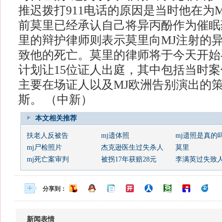
推迟拨打911电话的原因是当时他在为
前莫里已经承认自己将异丙酚作为催眠
里的辩护律师则表示莫里向MJ注射的
致他的死亡。莫里的律师将于今天开始
计划让15位证人出庭，其中包括当时
主要在场证人以及MJ欧洲告别演出的策
斯。 （中新）
本文相关推荐
扶老人反被告
mj遗体照
mj遗照是真的
mj尸检照片
杰克逊医生过失杀人
莫里
mj死亡案审判
被拐17年获赔28元
李满英过失致
分享到：
新闻表情