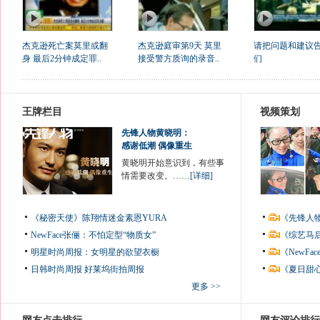
杰克逊死亡案莫里或翻
杰克逊庭审第9天 莫里
请把问题和建议
身 最后2分钟成定罪..
接受警方质询的录音..
们
王牌栏目
视频策划
先锋人物黄晓明：
感谢低潮 偶像重生
黄晓明开始意识到，有些事
情需要改变。……
[详细]
《秘密天使》陈翔情迷金素恩YURA
《先锋人
NewFace张俪：不怕定型“物质女”
《综艺马
明星时尚周报：女明星的欲望衣橱
《NewF
日韩时尚周报
好莱坞街拍周报
《夏日甜
更多 >>