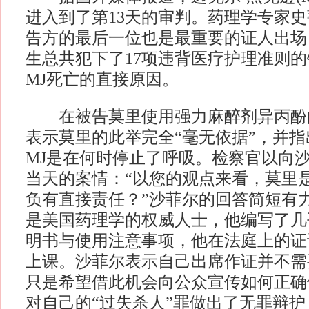
进入到了第13天的审判。药理学专家史
告方的最后一位也是最重要的证人出场
生总共犯下了17项违背医疗护理准则
MJ死亡的直接原因。
在被告莫里使用强力麻醉剂异丙酚
表示莫里的此举完全“毫无依据”，并
MJ是在何时停止了呼吸。检察官以向
当天的案情：“以您的观点来看，莫里是
负有直接责任？”沙菲尔的回答简短有力
是美国药理学的权威人士，他编写了几
明书与使用注意事项，他在法庭上的证
上课。沙菲尔表示自己出席作证并不需
只是希望借此机会向公众宣传如何正确
对自己的“过失杀人”罪做出了无罪辩