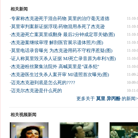
相关新闻
·
专家称杰克逊死于混合药物 莫里的治疗毫无道德
11-10-
·
莫里审判案新证据浮现:药物混用杀死了杰克逊
11-10-
·
杰克逊死亡案莫里或翻身 最后2分钟成定罪关键(图)
11-10-
·
杰克逊案继续审理 解剖医官展示遗体照片(图)
11-10-
·
莫里电话录音曝光 为杰克逊用药不守程序惹疑(图)
11-10-
·
证人称莫里毁灭杀人证据 MJ死亡录音原为牟利?(图)
11-10-
·
杰克逊粉丝聚集法院外 高喊莫里是"谋杀犯"
11-10-
·
杰克逊医生过失杀人案开审 MJ遗照首次曝光(图)
11-09-
·
迈克杰克逊到底是怎么死的????
10-09-
·
迈克尔杰克逊是什么死的
10-11-
更多关于
莫里 异丙酚
的新闻>
相关视频新闻