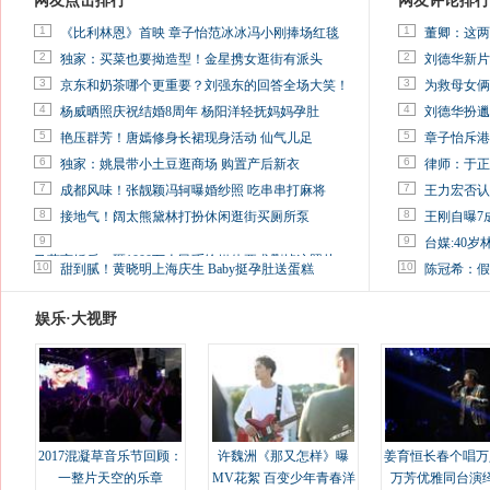
网友点击排行
网友评论排行
1
1
《比利林恩》首映 章子怡范冰冰冯小刚捧场红毯
董卿：这两
2
2
独家：买菜也要拗造型！金星携女逛街有派头
刘德华新片
3
3
京东和奶茶哪个更重要？刘强东的回答全场大笑！
为救母女俩
4
4
杨威晒照庆祝结婚8周年 杨阳洋轻抚妈妈孕肚
刘德华扮邋
5
5
艳压群芳！唐嫣修身长裙现身活动 仙气儿足
章子怡斥港
6
6
独家：姚晨带小土豆逛商场 购置产后新衣
律师：于正
7
7
成都风味！张靓颖冯轲曝婚纱照 吃串串打麻将
王力宏否认
8
8
接地气！阔太熊黛林打扮休闲逛街买厕所泵
王刚自曝7
9
9
台媒:40
马蓉离婚后，砸1000万人民币给媒体要求删掉这照片
10
10
甜到腻！黄晓明上海庆生 Baby挺孕肚送蛋糕
陈冠希：假
娱乐·大视野
2017混凝草音乐节回顾：
许魏洲《那又怎样》曝
姜育恒长春个唱万
一整片天空的乐章
MV花絮 百变少年青春洋
万芳优雅同台演