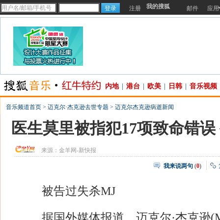
我的搜狐
注册
邮件
应用
内地
|
港台
|
欧美
|
日韩
|
音乐视频
音乐频道首页
>
迈克尔·杰克逊去世专题
>
迈克尔杰克逊病逝新闻
医生莫里被指犯17项致命错误
来源：
金羊网-新快报
我来说两句
(
0
)
被告过失杀MJ
据国外媒体报道，迈克尔·杰克逊(M