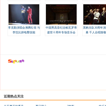
溢
李克勤演唱会沸腾红馆 与
中国男高音纪念帕瓦罗蒂
黑豹乐队30周年
李玟比拼电臀技能
逝世十周年专场音乐会
幕 千人合唱致
近期热点关注