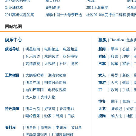
永不磨灭的番号
夏日甜心
7电影
快乐
新还珠格格
姚明退役
2011上海车展
私募
2011高考试题答案
感动中国十大母亲评选
社区2010年度行业口碑榜
贵州
网站地图
娱乐中心
搜狐
|
ChinaRen
|
焦点
频道导航
|
明星新闻
|
电影频道
|
电视频道
新闻
|
军事
|
公益
|
|
音乐频道
|
戏剧频道
|
娱乐播报
财经
|
股票
|
理财
|
|
高清影视
|
大视野
|
社区
|
博客
汽车
|
购车
|
家居
|
王牌栏目
|
大鹏嘚吧嘚
|
潮流实验室
女人
|
母婴
|
新娘
|
|
明星在线
|
明星时尚周报
旅游
|
天气
|
健康
|
|
电影评审团
|
电视收视榜
IT
|
数码
|
手机
|
|
大人物
|
先锋人物
博客
|
圈子
|
邮箱
|
特色频道
|
明星公益
|
好莱坞
|
香港电影
天龙
|
鹿鼎记
|
短信
|
|
嘻哈音乐
|
独家
|
韩娱
|
日娱
搜狗
|
输入法
|
地图
|
资料库
|
明星库
|
影视库
|
专题库
|
节目单
|
滚动新闻列表
|
往期娱首回顾