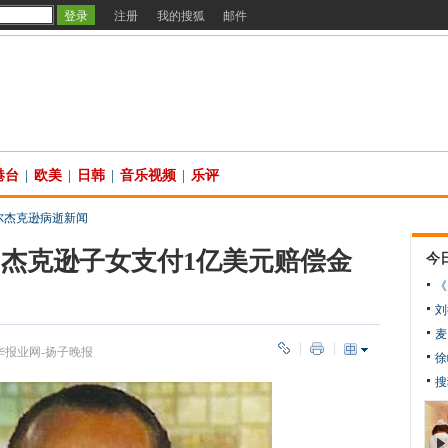
注册
我的搜狐
邮件
港台
|
欧美
|
日韩
|
音乐视频
|
乐评
尔杰克逊病逝新闻
杰克逊子女支付1亿美元赔偿金
今
《
刘
麦
华报业网-扬子晚报
徐
搜