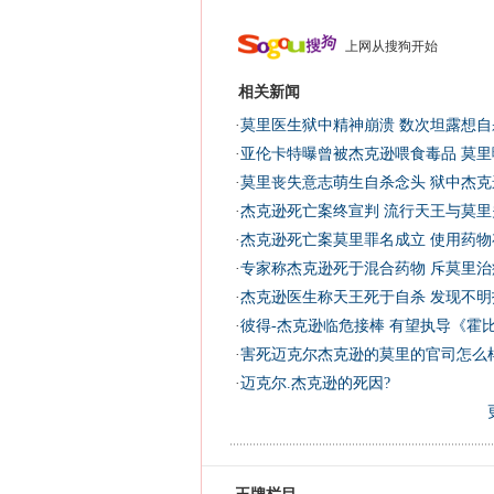
上网从搜狗开始
相关新闻
·
莫里医生狱中精神崩溃 数次坦露想自杀
·
亚伦卡特曝曾被杰克逊喂食毒品 莫里
·
莫里丧失意志萌生自杀念头 狱中杰克
·
杰克逊死亡案终宣判 流行天王与莫里
·
杰克逊死亡案莫里罪名成立 使用药物
·
专家称杰克逊死于混合药物 斥莫里治
·
杰克逊医生称天王死于自杀 发现不明
·
彼得-杰克逊临危接棒 有望执导《霍
·
害死迈克尔杰克逊的莫里的官司怎么样
·
迈克尔.杰克逊的死因?