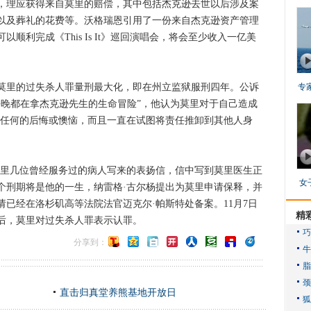
，理应获得来自莫里的赔偿，其中包括杰克逊去世以后涉及案
以及葬礼的花费等。沃格瑞恩引用了一份来自杰克逊资产管理
顺利完成《This Is It》巡回演唱会，将会至少收入一亿美
里的过失杀人罪量刑最大化，即在州立监狱服刑四年。公诉
专
每晚都在拿杰克逊先生的生命冒险”，他认为莫里对于自己造成
出任何的后悔或懊恼，而且一直在试图将责任推卸到其他人身
里几位曾经服务过的病人写来的表扬信，信中写到莫里医生正
女
个刑期将是他的一生，纳雷格·古尔杨提出为莫里申请保释，并
已经在洛杉矶高等法院法官迈克尔·帕斯特处备案。11月7日
精
后，莫里对过失杀人罪表示认罪。
分享到：
直击归真堂养熊基地开放日