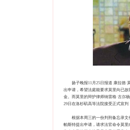
扬子晚报11月25日报道 康拉德·
出申请，希望法庭能要求莫里向已故
金。而莫里的辩护律师纳雷格·古尔
29日在洛杉矶高等法院接受正式宣
根据本周三的一份判刑备忘录文件显
帕斯特提出申请，请求法官命令莫里