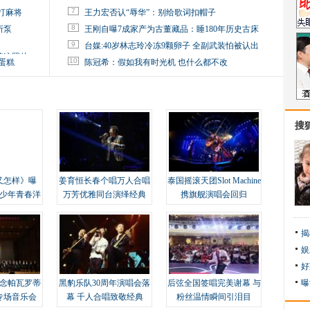
7
打麻将
王力宏否认“辱华”：别给歌词扣帽子
8
所泵
王刚自曝7成家产为古董藏品：睡180年历史古床
9
台媒:40岁林志玲冷冻9颗卵子 全副武装怕被认出
掉这照片
10
蛋糕
陈冠希：假如我有时光机 也什么都不改
搜
又怎样》曝
姜育恒长春个唱万人合唱
泰国摇滚天团Slot Machine
变少年青春洋
万芳优雅同台演绎经典
携旗舰演唱会回归
揭
娱
好
念帕瓦罗蒂
黑豹乐队30周年演唱会落
后弦全国签唱完美谢幕 与
曝
专场音乐会
幕 千人合唱致敬经典
粉丝温情瞬间引泪目