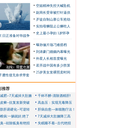
空姐精神失控大喊坠机
副局长受审被打针逼供
歹徒自制山寨公车抢劫
实拍母狮阻止公狮吃人
史上最小孕妇 1岁怀孕
家:日正准备对华战争
曝孙俪片场刁难搭档
刘涛豪门婚姻内幕曝光
外星人长相首度曝光
若开战中国有多少胜算
25岁美女发裸照卖时间
子遭性侵无奈求带套
彩推荐