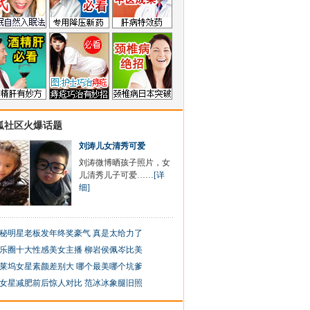
狐社区火爆话题
刘涛儿女清秀可爱
刘涛微博晒孩子照片，女
儿清秀儿子可爱……
[详
细]
秘明星老板发年终奖豪气 真是太给力了
乐圈十大性感美女主播 柳岩侯佩岑比美
莱坞女星素颜差别大 哪个最美哪个坑爹
女星减肥前后惊人对比 范冰冰象腿旧照