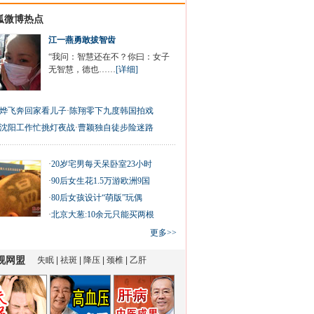
狐微博热点
江一燕勇敢拔智齿
“我问：智慧还在不？你曰：女子
无智慧，德也……
[详细]
烨飞奔回家看儿子
·
陈翔零下九度韩国拍戏
沈阳工作忙挑灯夜战
·
曹颖独自徒步险迷路
·
20岁宅男每天呆卧室23小时
·
90后女生花1.5万游欧洲9国
·
80后女孩设计“萌版”玩偶
·
北京大葱:10余元只能买两根
更多>>