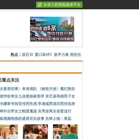
欢迎入驻搜狐媒体平台
热点：
滚石30
重口味MV
新声力量
周杰伦
日重点关注
夫妻那些事》单身潮趴
《秘密天使》魔幻预告
德华欲将女儿送妻娘家密养
张艺谋再婚育子女
当娜新专辑宣传照性感
李湘减肥成功黑丝现身
峥外出带女士帽显邋遢
吴秀波离京老婆送行
狐视频电视剧盛典背后故事
先锋人物：黄磊