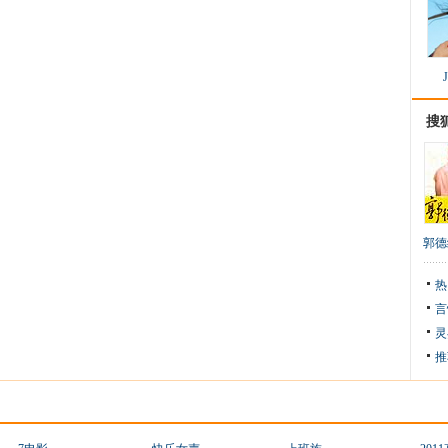
搜
郭德
热
言
灵
推