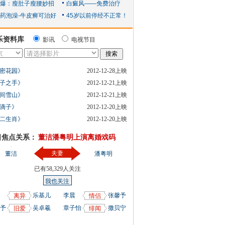
乐资料库
影讯
电视节目
密花园》
2012-12-28上映
子之手》
2012-12-21上映
间雪山》
2012-12-21上映
滴子》
2012-12-20上映
二生肖》
2012-12-20上映
日焦点关系：
董洁潘粤明上演离婚戏码
夫妻
董洁
潘粤明
已有
58,329
人关注
我也关注
乐基儿
李晨
张馨予
离异
情侣
予
吴卓羲
章子怡
撒贝宁
旧爱
绯闻