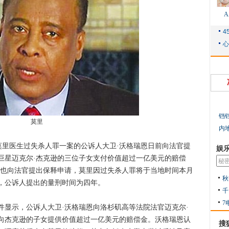
铛
莫里
内
莫里医生过失杀人罪一案的公诉人大卫·沃格瑞恩日前向法官提
娱
巨星迈克尔·杰克逊的三位子女支付价值超过一亿美元的赔偿
杨也向法官提出保释申请，莫里因过失杀人罪将于当地时间本月
秋
判，公诉人提出的量刑时间为四年。
千
7
示，公诉人大卫·沃格瑞恩向洛杉矶高等法院法官迈克尔·
向杰克逊的子女提供价值超过一亿美元的赔偿金。沃格瑞恩认
搜