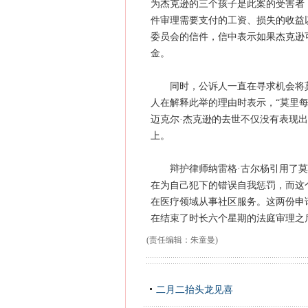
为杰克逊的三个孩子是此案的受害者
件审理需要支付的工资、损失的收益
委员会的信件，信中表示如果杰克逊可以
金。
同时，公诉人一直在寻求机会将莫
人在解释此举的理由时表示，“莫里
迈克尔·杰克逊的去世不仅没有表现
上。
辩护律师纳雷格·古尔杨引用了莫
在为自己犯下的错误自我惩罚，而这
在医疗领域从事社区服务。这两份申请
在结束了时长六个星期的法庭审理之
(责任编辑：朱童曼)
二月二抬头龙见喜