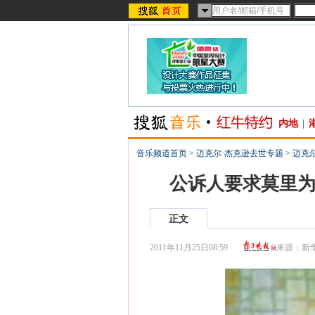
内地
|
音乐频道首页
>
迈克尔·杰克逊去世专题
>
迈克
公诉人要求莫里为
正文
2011年11月25日08:59
来源：
新