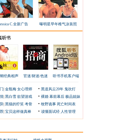
Jessica C.全新广告
曝明星早年稚气泳装照
狐听书
纲经典相声
官迷/财迷/色迷
听书手机客户端
门
|
金瓶梅
女心理师
黑道风云20年
鬼吹灯
情
|
黑白雪
欲望游戏
裸婚
幕前幕后
极品姐妹
异
|
黑猫的狞笑
考骨
牧野诡事
死亡时间表
荐
|
宝贝这样做真棒
读懂面试经
人性管理