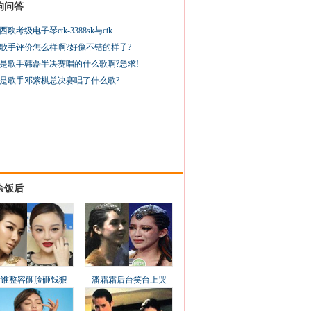
狗问答
西欧考级电子琴ctk-3388sk与ctk
歌手评价怎么样啊?好像不错的样子?
是歌手韩磊半决赛唱的什么歌啊?急求!
是歌手邓紫棋总决赛唱了什么歌?
余饭后
看谁整容砸脸砸钱狠
潘霜霜后台笑台上哭