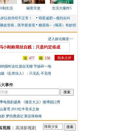
AA制生活
秘密天使
生活大爆炸5
进入娱论频道>>
冯小刚称屌丝自贱：只是约定俗成
顶
477
砸
158
铛铛报时走红源自无聊 节操碎一地
地版《乱世佳人》：只见乱 不见情
乐大事件
季电视剧盛典
《微言大义》微博脱口秀
山暮雪
2011红牛音乐之旅
电影
梦回鹿鼎记
新还珠格格
狐视频
|
高清影视剧