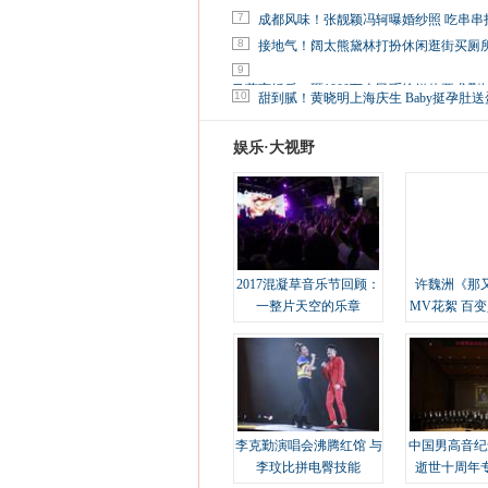
7
成都风味！张靓颖冯轲曝婚纱照 吃串串
8
接地气！阔太熊黛林打扮休闲逛街买厕
9
马蓉离婚后，砸1000万人民币给媒体要求删
10
甜到腻！黄晓明上海庆生 Baby挺孕肚送
娱乐·大视野
2017混凝草音乐节回顾：
许魏洲《那
一整片天空的乐章
MV花絮 百
溢
李克勤演唱会沸腾红馆 与
中国男高音纪
李玟比拼电臀技能
逝世十周年