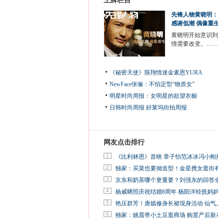
王牌栏目
先锋人物黄晓明：
感谢低潮 偶像重
黄晓明开始意识到
情需要改变。……
《秘密天使》陈翔情迷金素恩YURA
NewFace张俪：不怕定型“物质女”
明星时尚周报：女明星的欲望衣橱
日韩时尚周报
好莱坞街拍周报
网友点击排行
1
《比利林恩》首映 章子怡范冰冰冯小刚
2
独家：买菜也要拗造型！金星携女逛街
3
京东和奶茶哪个更重要？刘强东的回答
4
杨威晒照庆祝结婚8周年 杨阳洋轻抚妈
5
艳压群芳！唐嫣修身长裙现身活动 仙气
6
独家：姚晨带小土豆逛商场 购置产后新