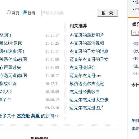
网页
新闻
娱
相关推荐
(图)
杰克逊的最新图片
11-11-17
曝MJ常尿床
杰克逊的高清视频
11-11-25
《秘
逊狂迷多(图)
杰克逊的子女的消息
《执
11-11-17
《凶
关系仍成谜(图
迈克尔杰克逊的子女
11-11-09
《血
存严重过失
杰克逊演唱会
11-11-09
《十
疗毫无道德(图
迈克尔杰克逊mv
11-10-17
指纹针管
模仿迈克尔杰克逊
10-12-31
今
比特人》
杰克逊经典歌曲
10-10-06
了??
迈克尔杰克逊太空步
10-06-12
迈克尔杰克逊图片
09-12-16
更多关于
杰克逊 莫里
的新闻>>
黎明
张馨