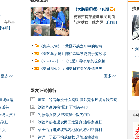
视频策划
搜
《大鹏嘚吧嘚》416期
生
杨丽萍提菜篮逛车展 时尚
，有些事
与村姑仅一线之隔…
[详细]
[详细]
《先锋人物》：黄磊不惑之年中的智慧
刘
《综艺马后炮》陈柏霖曝初吻属于范冰冰
小
《NewFace》：《北爱》导演续集玩穿越
《夏日甜心》：和夏日有关的爱情世界
更多 >>
更多 >>
网友评论排行
1
捧场红毯
董卿：这两年没什么突破 激烈竞争环境令我不安
2
有派头
刘德华新片扮“犀利哥”街头狂奔
3
全场大笑！
为救母女俩 人艺演员中数刀(图)
4
妈孕肚
刘德华扮邋遢农民工太逼真 遭警察驱赶
5
儿足
章子怡斥港媒歧视内地演员 称刁钻势利
6
衣
律师：于正不构成侵权 只能道德谴责