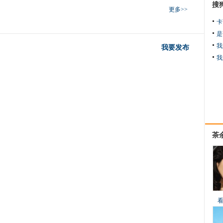
搜
更多>>
卡
是
我
我要发布
我
茶