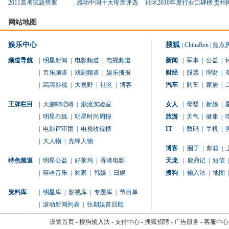
2011高考试题答案
感动中国十大母亲评选
社区2010年度行业口碑榜
贵州
网站地图
娱乐中心
搜狐
|
ChinaRen
|
焦点
频道导航
|
明星新闻
|
电影频道
|
电视频道
新闻
|
军事
|
公益
|
|
音乐频道
|
戏剧频道
|
娱乐播报
财经
|
股票
|
理财
|
|
高清影视
|
大视野
|
社区
|
博客
汽车
|
购车
|
家居
|
王牌栏目
|
大鹏嘚吧嘚
|
潮流实验室
女人
|
母婴
|
新娘
|
|
明星在线
|
明星时尚周报
旅游
|
天气
|
健康
|
|
电影评审团
|
电视收视榜
IT
|
数码
|
手机
|
|
大人物
|
先锋人物
博客
|
圈子
|
邮箱
|
特色频道
|
明星公益
|
好莱坞
|
香港电影
天龙
|
鹿鼎记
|
短信
|
|
嘻哈音乐
|
独家
|
韩娱
|
日娱
搜狗
|
输入法
|
地图
|
资料库
|
明星库
|
影视库
|
专题库
|
节目单
|
滚动新闻列表
|
往期娱首回顾
设置首页
-
搜狗输入法
-
支付中心
-
搜狐招聘
-
广告服务
-
客服中心