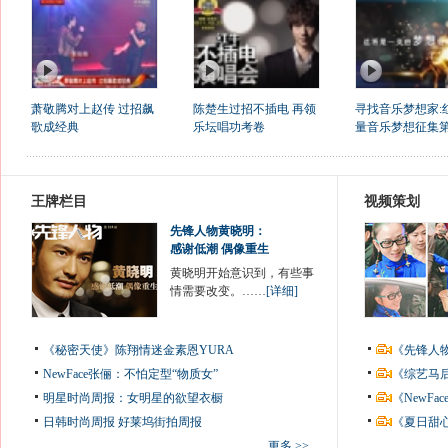
萧敬腾对上赵传 过招飙
陈楚生过招不插电 再领
寻找音乐梦想家:
歌成经典
乐坛唱功考卷
量音乐梦想征集第
王牌栏目
视频策划
先锋人物黄晓明：
感谢低潮 偶像重生
黄晓明开始意识到，有些事
情需要改变。……
[详细]
《秘密天使》陈翔情迷金素恩YURA
《先锋人
NewFace张俪：不怕定型“物质女”
《综艺马
明星时尚周报：女明星的欲望衣橱
《NewF
日韩时尚周报
好莱坞街拍周报
《夏日甜
更多 >>