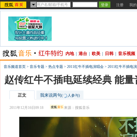
注册
我的
内地
|
港台
|
欧美
|
日韩
|
音乐视频
音乐频道首页
>
音乐专题
>
热点专题
>
2011红牛不插电演唱会
>
2011红牛不插电
赵传红牛不插电延续经典 能量
正文
我来说两句
(
人参与)
2011年12月16日09:18
来源：
搜狐音乐