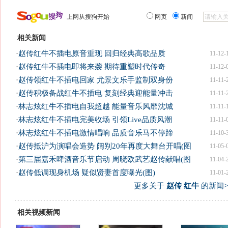
上网从搜狗开始
网页
新闻
相关新闻
·
赵传红牛不插电原音重现 回归经典高歌品质
11-12-
·
赵传红牛不插电即将来袭 期待重塑时代传奇
11-12-
·
赵传领红牛不插电回家 尤景文乐手监制双身份
11-11-
·
赵传积极备战红牛不插电 复刻经典迎能量冲击
11-11-
·
林志炫红牛不插电自我超越 能量音乐风靡沈城
11-11-
·
林志炫红牛不插电完美收场 引领Live品质风潮
11-11-
·
林志炫红牛不插电激情唱响 品质音乐马不停蹄
11-10-
·
赵传抵沪为演唱会造势 阔别20年再度大舞台开唱(图
11-05-
·
第三届嘉禾啤酒音乐节启动 周晓欧武艺赵传献唱(图
11-04-
·
赵传低调现身机场 疑似贤妻首度曝光(图)
11-01-
更多关于
赵传 红牛
的新闻>
相关视频新闻