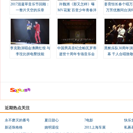
2017混凝草音乐节回顾：
许魏洲《那又怎样》曝
姜育恒长春个唱万
一整片天空的乐章
MV花絮 百变少年青春洋
万芳优雅同台演
溢
李克勤演唱会沸腾红馆 与
中国男高音纪念帕瓦罗蒂
黑豹乐队30周年
李玟比拼电臀技能
逝世十周年专场音乐会
幕 千人合唱致
近期热点关注
永不磨灭的番号
夏日甜心
7电影
快乐
新还珠格格
姚明退役
2011上海车展
私募