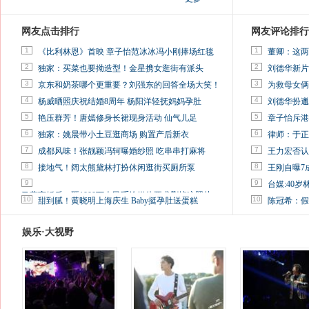
网友点击排行
网友评论排行
1
1
《比利林恩》首映 章子怡范冰冰冯小刚捧场红毯
董卿：这两
2
2
独家：买菜也要拗造型！金星携女逛街有派头
刘德华新片
3
3
京东和奶茶哪个更重要？刘强东的回答全场大笑！
为救母女俩
4
4
杨威晒照庆祝结婚8周年 杨阳洋轻抚妈妈孕肚
刘德华扮邋
5
5
艳压群芳！唐嫣修身长裙现身活动 仙气儿足
章子怡斥港
6
6
独家：姚晨带小土豆逛商场 购置产后新衣
律师：于正
7
7
成都风味！张靓颖冯轲曝婚纱照 吃串串打麻将
王力宏否认
8
8
接地气！阔太熊黛林打扮休闲逛街买厕所泵
王刚自曝7
9
9
台媒:40
马蓉离婚后，砸1000万人民币给媒体要求删掉这照片
10
10
甜到腻！黄晓明上海庆生 Baby挺孕肚送蛋糕
陈冠希：假
娱乐·大视野