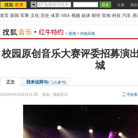
注册
我的
首页
-
新闻
-
军事
-
文化
-
历史
-
体育
-
NBA
-
视频
-
娱谈
-
财经
-
世相
-
科技
-
汽车
-
房
>
新闻
>
内地乐闻
校园原创音乐大赛评委招募演
城
正文
我来说两句
(
人参与)
2013年04月02日11:39
来源：
搜狐音乐
手机客