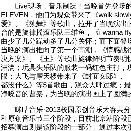
Live现场，音乐制躁！当晚首先登场的
ELEVEN，他们为观众带来了《walk slo
爱》、《独舞》等歌曲，拉开了当晚演出
台的是旋律摇滚乐队三维鱼，《i wanna 
曲少了几分躁动多了几分关怀；而下面登
当晚的演出推向了第一个高潮，《情感战
决方案》、《王》等歌曲旋律鲜明节奏明
淋漓；玩具头乐队的服装一码红色主打，
眼；大飞与摩天楼带来了《封面女郎》、
都没什么》等5首歌曲，观众大呼过瘾；
净嗓音的曹秦，为当晚的演出画上了圆满
咪咕音乐·2013校园原创音乐大赛共
和原创音乐节三个阶段，目前北京站阶段
招募演出则是该阶段的一部分。通过本次