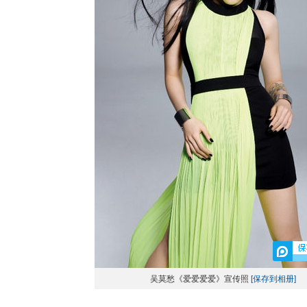
吴莫愁《爱爱爱爱》宣传照
[保存到相册]