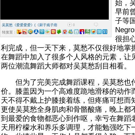
始，
早前
子等国
吴莫愁《爱爱爱爱》(《厨子戏子痞
0
Negro
子》插曲)
转发至：
很担
利完成，但一天下来，莫愁不仅很好地掌
在舞蹈中加入了很多个人风格的元素，让
两位潮流舞蹈大师都对吴莫愁刮目相看。
但为了完美完成舞蹈课程，吴莫愁也付
价。膝盖因为一个高难度跪地滑移的动作
天不得不戴上护膝接着练，但疼痛可想而
更使吴莫愁全身肌肉和骨骼酸痛，晚上都
到最爱的食物都恶心到作呕，幸亏在舞蹈
天用柠檬水和养乐多调理，才能勉强吃下