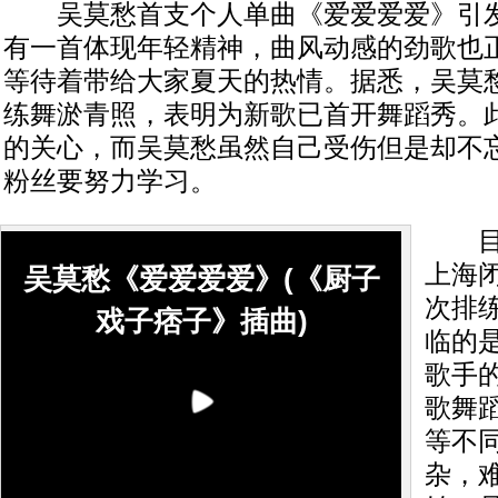
吴莫愁首支个人单曲《爱爱爱爱》引发
有一首体现年轻精神，曲风动感的劲歌也
等待着带给大家夏天的热情。据悉，吴莫
练舞淤青照，表明为新歌已首开舞蹈秀。
的关心，而吴莫愁虽然自己受伤但是却不
粉丝要努力学习。
目前
上海
吴莫愁《爱爱爱爱》(《厨子
次排
戏子痞子》插曲)
临的
歌手
歌舞蹈
等不
杂，