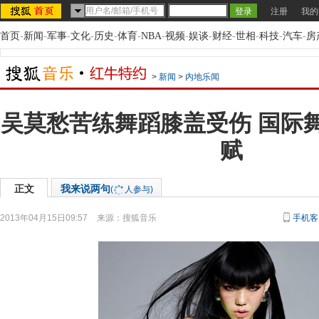
注册
我的
首页
-
新闻
-
军事
-
文化
-
历史
-
体育
-
NBA
-
视频
-
娱谈
-
财经
-
世相
-
科技
-
汽车
-
房
>
新闻
>
内地乐闻
吴莫愁苦练舞蹈膝盖受伤 国际
赋
正文
我来说两句
(
人参与)
2013年04月15日09:57
来源：
搜狐音乐
手机客