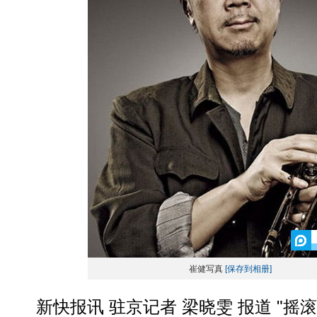
崔健写真
[保存到相册]
新快报讯 驻京记者 梁晓雯 报道 "摇