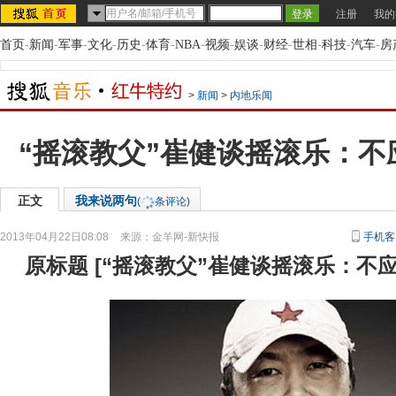
注册
我的
首页
-
新闻
-
军事
-
文化
-
历史
-
体育
-
NBA
-
视频
-
娱谈
-
财经
-
世相
-
科技
-
汽车
-
房
>
新闻
>
内地乐闻
“摇滚教父”崔健谈摇滚乐：不
正文
我来说两句
(
条评论)
2013年04月22日08:08
来源：
金羊网-新快报
手机客
原标题
[
“摇滚教父”崔健谈摇滚乐：不