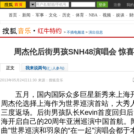
注册
我的
首页
-
新闻
-
军事
-
文化
-
历史
-
体育
-
NBA
-
视频
-
娱谈
-
财
>
不插电频道
>
演出信息
周杰伦后街男孩SNH48演唱会 惊
正文
我来说两句
(
人参与)
2013年05月24日11:30
来源：
搜狐音乐
五月，国内国际众多巨星新秀来上海开
周杰伦选择上海作为世界巡演首站，大秀
三度返场。后街男孩队长Kevin首度回归
海开启自己的20周年亚洲巡演中国首航。
曲”世界巡演和羽泉的“在一起”演唱会都