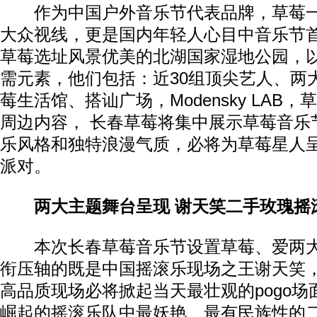
作为中国户外音乐节代表品牌，草莓一
大众视线，更是国内年轻人心目中音乐节
草莓选址风景优美的北湖国家湿地公园，
需元素，他们包括：近30组顶尖艺人、两
莓生活馆、搭讪广场，Modensky LAB
周边内容， 长春草莓将集中展示草莓音乐
乐风格和独特浪漫气质，必将为草莓星人
派对。
两大主题舞台呈现 谢天笑二手玫瑰摇
本次长春草莓音乐节设置草莓、爱两大
衔压轴的既是中国摇滚乐现场之王谢天笑
高品质现场必将掀起当天最壮观的pogo
崛起的摇滚乐队中最妖艳、最有民族性的