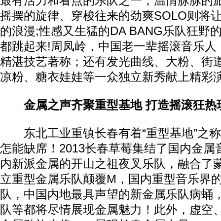
最有活力和看点的乐队之一；温情脉脉的
摇摆的旋律、穿梭往来的劲爽SOLO则将
的浪漫;性感又生猛的DA BANG乐队狂
都跳起来!周凤岭，中国老一辈摇滚音乐人
精湛技艺著称；还有发光曲线、大粉、街
凉粉、糖衣娃娃等一众独立新秀献上精彩
金属之声齐聚重型基地 打造摇滚狂热
东北工业重镇长春有着“重型基地”之称
怎能缺席！2013长春草莓集结了国内金
内新派金属的开山之祖夜叉乐队，融合了
立重型金属乐队颠覆M，国内重型音乐界
队，中国内地最具声望的新金属乐队病蛹
队等都将尽情展现金属魅力！此外，虚空、