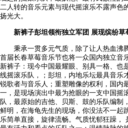
二人转的音乐元素与现代摇滚乐不露声色
扬光大。
新裤子彭坦领衔独立军团 展现缤纷草
秉承一贯多元气质，除了让人热血沸腾
首届长春草莓音乐节也将一众国内独立音
新裤子：现今中国最耀眼、别具一格、也
线摇滚乐队，；彭坦，内地乐坛最具音乐
锐歌者与音乐人；重塑雕像的权利，国内
一，是现场演出中最为抢眼的一支中国摇
队，最原始的吉他、贝斯、鼓的乐队编制
鲜明，在海龟先生的现场，你没法不一起
乐简单直接，旋律流畅。气质忧郁狂躁， 