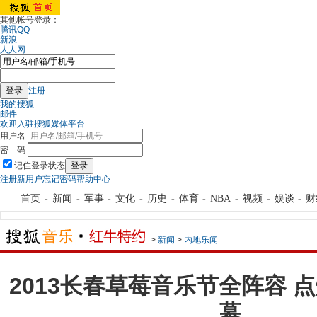
其他帐号登录：
腾讯QQ
新浪
人人网
注册
我的搜狐
邮件
欢迎入驻搜狐媒体平台
用户名
密 码
记住登录状态
注册新用户
忘记密码
帮助中心
首页
-
新闻
-
军事
-
文化
-
历史
-
体育
-
NBA
-
视频
-
娱谈
-
财
>
新闻
>
内地乐闻
2013长春草莓音乐节全阵容 
幕