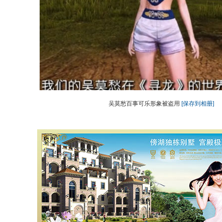
吴莫愁百事可乐形象被盗用
[保存到相册]