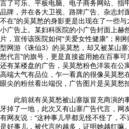
言了可乐、平板电脑、电子商务网站、指
品牌，并在各大卫视、路牌广告、杂志封面
不在”的吴莫愁的身影更是出现在了一些与
小广告上。某妇科医院的小广告封面上赫
片，宣传该医院如何“关爱女性健康”；刚
型网游《诛仙3》的吴莫愁，却又被某山寨
愁代言”的旗号，更是直接盗用她在百事可
还有某楼盘的广告，吴莫愁粉色洋装在公
高端大气有品位，乍一看真的很像吴莫愁
眼尖的粉丝看出端倪，广告图片是吴莫愁
此前就有吴莫愁被山寨版冒充商演的事
牙掉了一地，此次又有山寨广告代言，网
有网友说：“这种事儿早都见怪不怪了，不
是好事儿，被代言的越多，证明她越红嘛。