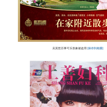
吴莫愁百事可乐形象被盗用
[保存到相册]