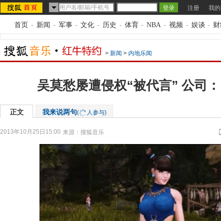
注册
我的
首页
-
新闻
-
军事
-
文化
-
历史
-
体育
-
NBA
-
视频
-
娱谈
-
财
>
新闻
>
内地乐闻
吴莫愁屡遭侵权“被代言” 公司
正文
我来说两句
(
人参与)
2013年10月25日15:00
来源：
搜狐音乐