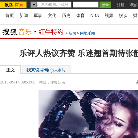
注册
我的
首页
-
新闻
-
军事
-
文化
-
历史
-
体育
-
NBA
-
视频
-
娱谈
-
财
>
新闻
>
内地乐闻
乐评人热议齐赞 乐迷翘首期待张
正文
我来说两句
(
人参与)
2015-05-14 09:53:06
来源：
搜狐音乐