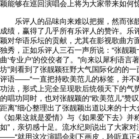
颖能够在巡回演唱会上将为大家带来如何
乐评人的品味向来难以把握，然而张靓
成绩，赢得了几乎所有乐评人的赞许。乐
颖对华语乐坛的贡献，尤其在影视歌曲方
独秀，正如乐评人三石一声所说：“张靓颖
曲‘专业户’的佼佼者了。”向来以犀利语言
坊”则看到了张靓颖狂野大气国际化的的一
评语——“一直把持欧美范儿的标签，并不
功法，形式上完全呈现歌后统领天下的气势
的唱功同时，也对张靓颖的“欧美范儿”赞叹
距离”细心整理出了张靓颖出道以来的十大
《如果这就是爱情》与《如果爱下去》并称为
如”，亲切感十足。流水纪则说出了大家对
——“就用这次演唱会剥下画皮，聆听真正