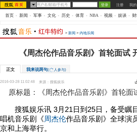
注册
我的
首页
-
新闻
-
军事
-
文化
-
历史
-
体育
-
NBA
-
视频
-
娱谈
-
财
>
新闻
>
内地乐闻
《周杰伦作品音乐剧》首轮面试 
正文
我来说两句
(
人参与)
2016-03-28 11:02:48
来源：
搜狐娱乐
原标题：《周杰伦作品音乐剧》首轮面试
搜狐娱乐讯 3月21日到25日，备受瞩
唱机音乐剧《
周杰伦
作品音乐剧》全球演
京和上海举行。