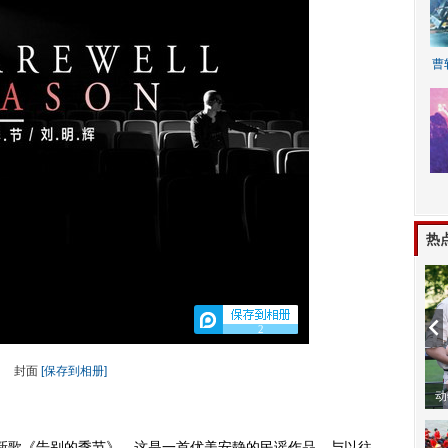
曹
A
热
2
封面
[保存到相册]
动
歌《告别的季节》，这是一首优美安静的民谣作品。与以往