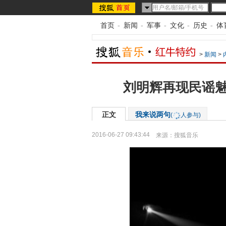
首页
-
新闻
-
军事
-
文化
-
历史
-
体
>
新闻
>
刘明辉再现民谣魅
正文
我来说两句
(
人参与)
2016-06-27 09:43:44
来源：
搜狐音乐