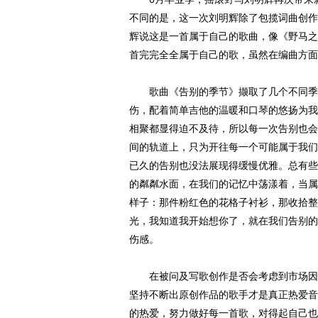
不同的是，这一次刘明辉除了包揽词曲创作
辉说这是一首属于自己的歌曲，像《野马之
首完完全全属于自己的歌，虽然在编曲方面
歌曲《告别的季节》撷取了几个不同季节
伤，配着简单吉他的温暖和口琴的悠扬为我
相聚都显得迫不及待，所以每一次告别也会
间的轨道上，只为开往每一个可能属于我们
已久的告别也没法展现得缓慢优雅。总有些
的粼粼水面，在我们的记忆中荡漾着，当属
样子：那件粉红色的花格子衬衫，那收拾整
光，我知道我开始想你了，就在我们告别的
伤感。
在被问及写歌创作是否会考虑到市场因素
坚持不断出原创作品的歌手才是真正热爱音
的热爱，努力做好每一首歌，对得起自己也