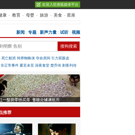
欢迎入驻搜狐媒体平台
健康
-
教育
-
母婴
-
旅游
-
美食
-
星座
新闻
|
专题
|
新声力量
|
试听
|
视频
：
死亡航班
饲养蜘蛛侠
夺命房间
引力双眼皮
：
非正常事件
夏至未至
深夜食堂
楚乔传
刺客列传
点推荐