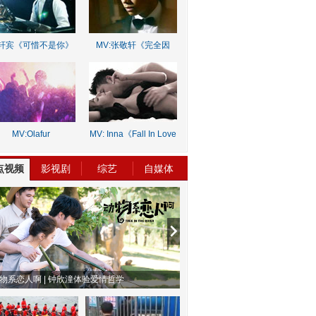
轩宾《可惜不是你》
MV:张敬轩《完全因
你》
MV:Olafur
MV: Inna《Fall In Love
rnalds《Old Skin》
Lie》
点视频
影视剧
综艺
自媒体
物系恋人啊 | 钟欣潼体验爱情哲学
南方有乔木 | “科创CP”渐入佳境