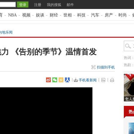
注册
我的搜狐
邮件
育
-
NBA
-
视频
-
娱谈
-
财经
-
世相
-
科技
-
汽车
-
房产
-
时尚
-
内地乐闻
力 《告别的季节》温情首发
热词
热剧
扫描到手机
手机看新闻
热