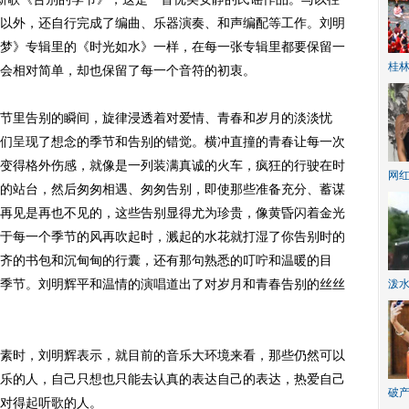
以外，还自行完成了编曲、乐器演奏、和声编配等工作。刘明
梦》专辑里的《时光如水》一样，在每一张专辑里都要保留一
桂林
会相对简单，却也保留了每一个音符的初衷。
里告别的瞬间，旋律浸透着对爱情、青春和岁月的淡淡忧
们呈现了想念的季节和告别的错觉。横冲直撞的青春让每一次
变得格外伤感，就像是一列装满真诚的火车，疯狂的行驶在时
网
的站台，然后匆匆相遇、匆匆告别，即使那些准备充分、蓄谋
再见是再也不见的，这些告别显得尤为珍贵，像黄昏闪着金光
于每一个季节的风再吹起时，溅起的水花就打湿了你告别时的
齐的书包和沉甸甸的行囊，还有那句熟悉的叮咛和温暖的目
季节。刘明辉平和温情的演唱道出了对岁月和青春告别的丝丝
泼
时，刘明辉表示，就目前的音乐大环境来看，那些仍然可以
乐的人，自己只想也只能去认真的表达自己的表达，热爱自己
破产
对得起听歌的人。