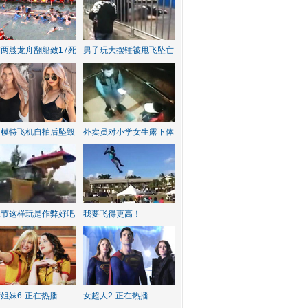
两艘龙舟翻船致17死
男子玩大摆锤被甩飞坠亡
红模特飞机自拍后坠毁
外卖员对小学女生露下体
水节这样玩是作弊好吧
我要飞得更高！
姐妹6-正在热播
女超人2-正在热播