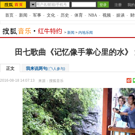
注册
我的
首页
-
新闻
-
军事
-
文化
-
历史
-
体育
-
NBA
-
视频
-
娱谈
-
财
>
新闻
>
内地乐闻
田七歌曲《记忆像手掌心里的水》
正文
我来说两句
(
人参与)
2016-08-18 14:07:13
来源：
搜狐音乐