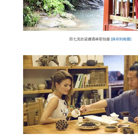
田七克欣诺娜遇林窑拍摄
[保存到相册]
动物