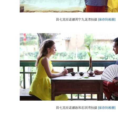
田七克欣诺娜周宁九龙漈拍摄
[保存到相册]
田七克欣诺娜政和石圳湾拍摄
[保存到相册]