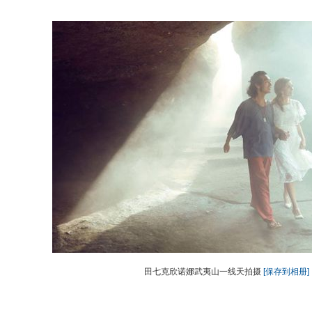
田七克欣诺娜武夷山一线天拍摄
[保存到相册]