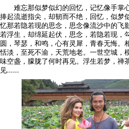
难忘那似梦似幻的回忆，记忆像手掌心
捧起流逝指尖，却韧而不绝，回忆，似梦
忆那若隐若现的思念，思念像流沙中的飞
若浮生，却绵延起伏，思念，若隐若现，
圆，琴瑟，和鸣，心有灵犀，青春无悔。
恬淡，至死不渝，天荒地老。一世空城，
味空盏，朦胧了何时再见。浮生若梦，禅
见......