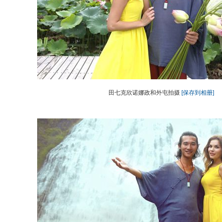
田七克欣诺娜政和外屯拍摄
[保存到相册]