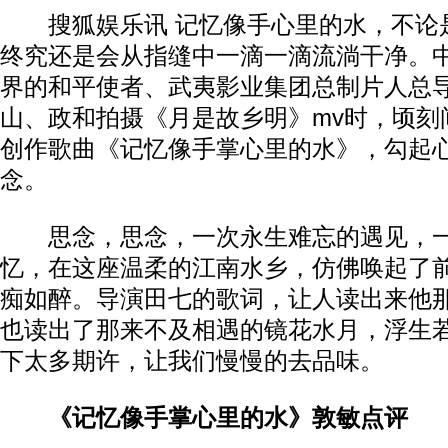
搜狐娱乐讯 记忆像手心里的水，不论
终究还是会从指缝中一滴一滴流淌干净。
界的和平使者、武夷影业集团总制片人总
山、政和拍摄《月是故乡明》mv时，顷刻
创作歌曲《记忆像手掌心里的水》，勾起
念。
思念，思念，一次永生难忘的遇见，一
忆，在这座温柔的江南水乡，仿佛唤起了
痴如醉。导演田七的歌词，让人读出来他
也读出了那来不及相遇的镜花水月，浮生
下太多期许，让我们慢慢的去品味。
《记忆像手掌心里的水》敦敏点评