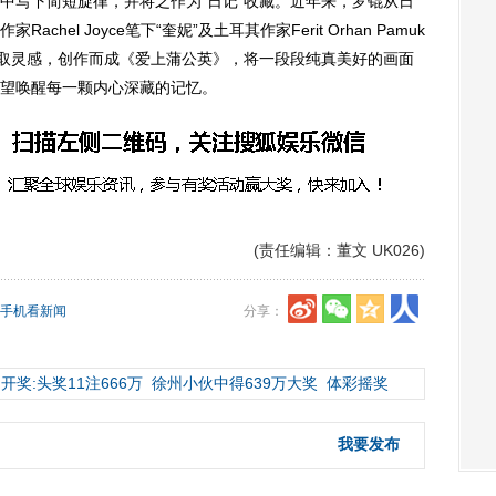
中写下简短旋律，并将之作为“日记”收藏。近年来，罗锟从日
hel Joyce笔下“奎妮”及土耳其作家Ferit Orhan Pamuk
汲取灵感，创作而成《爱上蒲公英》，将一段段纯真美好的画面
望唤醒每一颗内心深藏的记忆。
(责任编辑：董文 UK026)
手机看新闻
分享：
开奖:头奖11注666万
徐州小伙中得639万大奖
体彩摇奖
我要发布