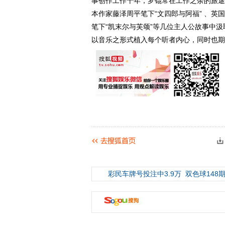
事创作工作十年，罗锟常在工作之余的旅途
本作家藤泽周平笔下“文四郎与阿福” 、英国作家Rac
笔下“凯末尔与芙颂”等几位主人公故事中
以音乐之形式植入每个听者内心，同时也期
彩民车牌号投注中3.9万
双色球148期