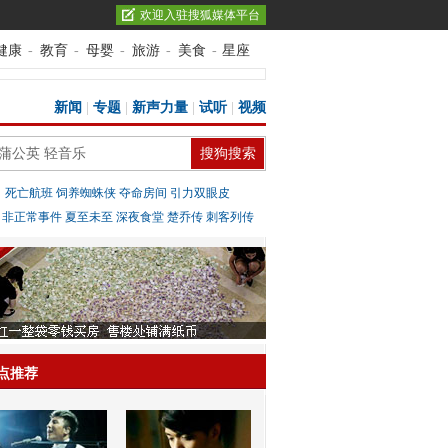
欢迎入驻搜狐媒体平台
健康
-
教育
-
母婴
-
旅游
-
美食
-
星座
新闻
|
专题
|
新声力量
|
试听
|
视频
：
死亡航班
饲养蜘蛛侠
夺命房间
引力双眼皮
：
非正常事件
夏至未至
深夜食堂
楚乔传
刺客列传
点推荐