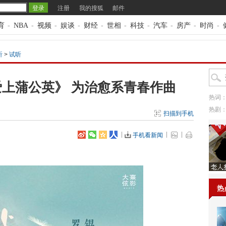
注册
我的搜狐
邮件
育
-
NBA
-
视频
-
娱谈
-
财经
-
世相
-
科技
-
汽车
-
房产
-
时尚
-
听
>
试听
上蒲公英》 为治愈系青春作曲
热词
热剧
扫描到手机
手机看新闻
热