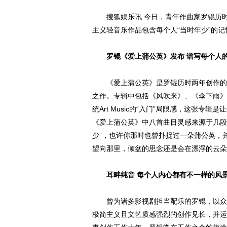
搜狐娱乐讯 今日，青年作曲家罗锟历时
主义轻音乐作品包含每个人“当时年少”的
罗锟《爱上蒲公英》发布 谱写每个人的
《爱上蒲公英》是罗锟历时两年创作的轻
之作。专辑中包括《风吹来》、《伞下雨》
统Art Music的“入门”局限感，这张
《爱上蒲公英》中八首曲目灵感来源于几段
少”，也许你那时也曾扑捉过一朵蒲公英，
望向那里，倾盆的思念还是会在漂浮的云朵
耳畔纯音 每个人内心都有不一样的风
曾为诸多影视剧担当配乐的罗锟，以众多极
极简主义且文艺质感强烈的创作见长，并运用