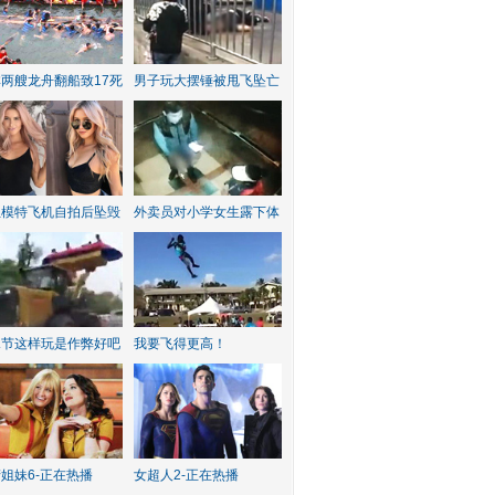
两艘龙舟翻船致17死
男子玩大摆锤被甩飞坠亡
红模特飞机自拍后坠毁
外卖员对小学女生露下体
水节这样玩是作弊好吧
我要飞得更高！
姐妹6-正在热播
女超人2-正在热播