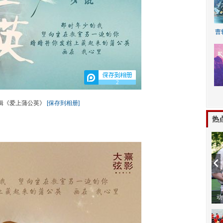
曹
2
辑《爱上蒲公英》
[保存到相册]
A
热
动物系恋人