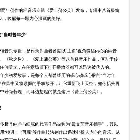
两年创作的轻音乐专辑《爱上蒲公英》发布，专辑中八首极简
记忆，唤醒每一颗内心深藏的美好。
“当时曾年少”
音乐专辑，是作为作曲者首度以“主角”视角奏述内心的纯音
、《秋之树》、《爱上蒲公英》等八首轻音乐作品，区别于传
专辑是让任何听众，在任意场景下打开播放器都可以迅速被代入的。
年少初爱故事，是每个人都曾经历的或心动或心酸的“当时年
并在风中又将紧握的手掌放开，让它重新飞上天空，如今抬头再
中若隐若现，而耳边想起的就是这张《爱上蒲公英》。
景
具纯净与细腻的代表作品被称为“最文艺音乐捕手” ，其以
“模进”、“再现”等作曲技法创作出迅速扑捉人内心的音乐。从