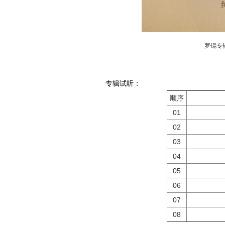
罗锟专
专辑试听：
顺序
01
02
03
04
05
06
07
08