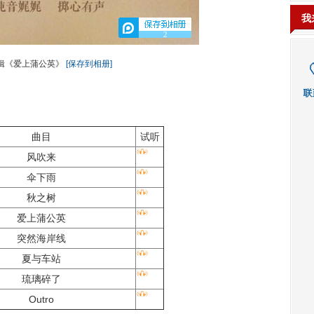
我
2
辑《爱上蒲公英》
[保存到相册]
曲目
试听
风吹来
伞下雨
秋之树
爱上蒲公英
突然海岸线
夏与车站
琉璃碎了
Outro