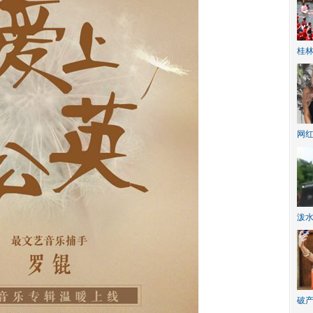
桂林
网
泼
破产