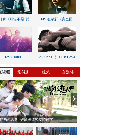
轩宾《可惜不是你》
MV:张敬轩《完全因
你》
MV:Olafur
MV: Inna《Fall In Love
rnalds《Old Skin》
Lie》
点视频
影视剧
综艺
自媒体
啊 | 钟欣潼体验爱情哲学
南方有乔木 | “科创CP”渐入佳境