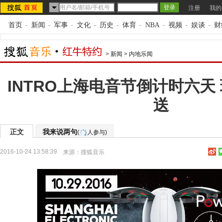
注册
我的
首页
-
新闻
-
军事
-
文化
-
历史
-
体育
-
NBA
-
视频
-
娱谈
-
财
>
新闻
>
内地乐闻
INTRO上海电音节倒计时六天
送
正文
我来说两句
(
人参与)
2016-10-24 13:58:39
来源：
搜狐音乐