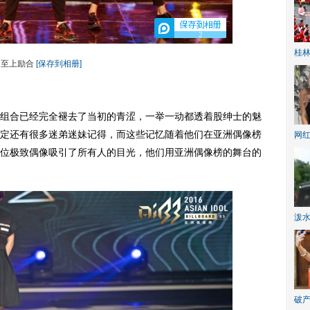
2
桂林
至上励合
[保存到相册]
合已经完全褪去了当初的青涩，一举一动都透着股绅士的魅
定还有很多迷弟迷妹记得，而这些记忆随着他们在亚洲偶像榜
网
位极致偶像吸引了所有人的目光，他们用亚洲偶像榜的舞台的
泼
破产