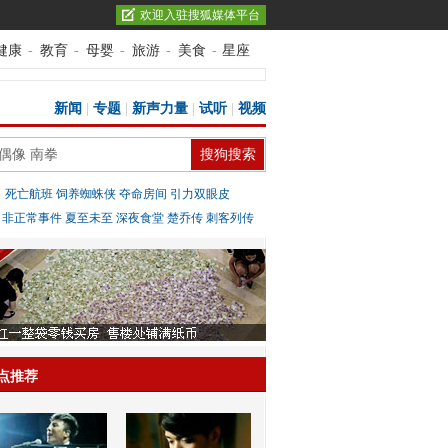
欢迎入驻搜狐媒体平台
健康
-
教育
-
母婴
-
旅游
-
美食
-
星座
新闻
|
专题
|
新声力量
|
试听
|
视频
：
死亡航班
饲养蜘蛛侠
夺命房间
引力双眼皮
：
非正常事件
夏至未至
深夜食堂
楚乔传
刺客列传
点推荐