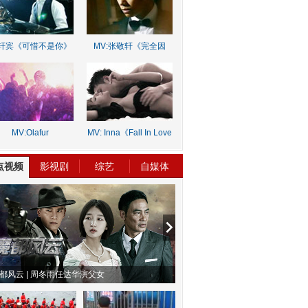
轩宾《可惜不是你》
MV:张敬轩《完全因
你》
MV:Olafur
MV: Inna《Fall In Love
rnalds《Old Skin》
Lie》
点视频
影视剧
综艺
自媒体
物系恋人啊 | 钟欣潼体验爱情哲学
南方有乔木 | “科创CP”渐入佳境