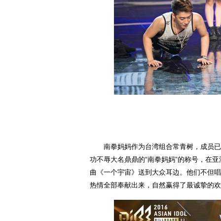
南拳妈妈作为台湾组合常青树，成员已经
功不辱大名鼎鼎的“南拳妈妈”的称号，在
曲《一个宇宙》送到大众耳边。他们不但唱
热情全部奉献出来，自然赢得了最诚挚的欢