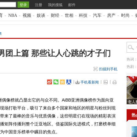
注册
我的搜狐
邮件
育
-
NBA
-
视频
-
娱谈
-
财经
-
世相
-
科技
-
汽车
-
房产
-
时尚
-
物
男团上篇 那些让人心跳的才子们
热词
热剧
扫描到手机
手机看新闻
偶像榜就凸显出它的与众不同。AiBB亚洲偶像榜作为面向亚
现场打歌平台，吸引了来自多个国家和地区的明星与粉丝到现
热
带来了最棒的音乐与优质偶像，这些明星们在现场的精彩表演
播矩阵传播到整个泛亚地区。借鉴国际先进模式，打磨榜单细
为中国音乐榜单中瞩目的焦点。