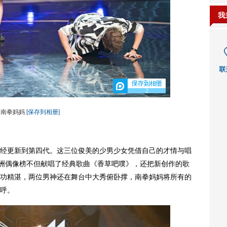
我
2
南拳妈妈
[保存到相册]
更新到第四代。这三位俊美的少男少女凭借自己的才情与唱
亚洲偶像榜不但献唱了经典歌曲《香草吧噗》，还把新创作的歌
功精湛，两位男神还在舞台中大秀俯卧撑，南拳妈妈将所有的
呼。