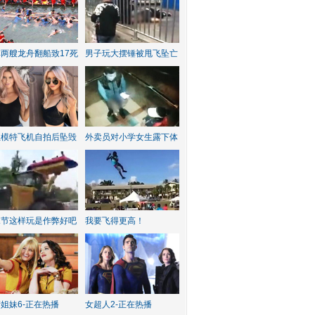
两艘龙舟翻船致17死
男子玩大摆锤被甩飞坠亡
红模特飞机自拍后坠毁
外卖员对小学女生露下体
水节这样玩是作弊好吧
我要飞得更高！
姐妹6-正在热播
女超人2-正在热播