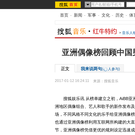
首页
-
新闻
-
军事
-
文化
-
历史
-
体
>
音乐人
亚洲偶像榜回顾中国
正文
我来说两句
(
人参与)
2017-01-12 16:24:11
来源：
搜狐音乐
搜狐娱乐讯 从榜单建立之初，AiBB亚洲
洲地区偶像组合、艺人和歌手的新作发布及
场，不同风格不同文化的乐手给亚洲偶像榜
也通过亚洲偶像榜利用互联网所构建的大直
节，亚洲偶像榜凭借更优的规则设定迅速成