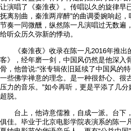
让演唱了《秦淮夜》。传唱以久的旋律早已
抚离别曲，秦淮两岸醉”的曲调委婉响起，
节奏一同微醺，纵然陈一凡演唱过无数遍
给听众历久弥新的悸动。
《秦淮夜》收录在陈一凡2016年推出
客》，经年磨一剑，中国风仍然是他深入
骨，他曾说:“张专辑依旧延续了中国风的
一些佛学禅意的理念。是一种很舒心、很
压力的音乐。”如今再听，更是平添了几分
超脱。
台上，他诗意儒雅，自成一派。台下，
俱佳。毕业于北京电影学院表演系的陈一