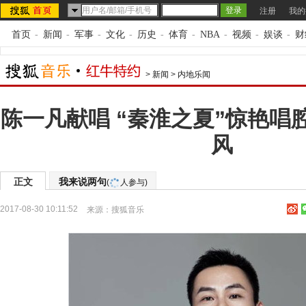
注册
我的
首页
-
新闻
-
军事
-
文化
-
历史
-
体育
-
NBA
-
视频
-
娱谈
-
财
>
新闻
>
内地乐闻
陈一凡献唱 “秦淮之夏”惊艳唱
风
正文
我来说两句
(
人参与)
2017-08-30 10:11:52
来源：
搜狐音乐