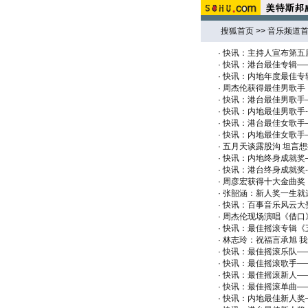
搜狐首页
>>
音乐频道
·
快讯：主持人宣布第五
·
快讯：港台最佳专辑—
·
快讯：内地年度最佳专
·
周杰伦获得最佳男歌手：
·
快讯：港台最佳男歌手
·
快讯：内地最佳男歌手
·
快讯：港台最佳女歌手
·
快讯：内地最佳女歌手
·
五月天谈露股沟 坦言
·
快讯：内地终身成就奖
·
快讯：港台终身成就奖-
·
周彦宏获得十大金曲奖
·
张韶涵：新人奖一生就这
·
快讯：百事音乐风云大
·
周杰伦现场演唱《借口
·
快讯：最佳摇滚专辑《
·
林志玲：祝福言承旭 我
·
快讯：最佳摇滚乐队—
·
快讯：最佳摇滚歌手—
·
快讯：最佳摇滚新人—
·
快讯：最佳摇滚单曲—
·
快讯：内地最佳新人奖