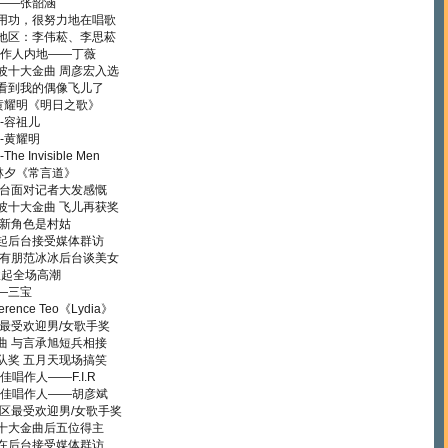
——张韶涵
用功，很努力地在唱歌
地区：李伟菘、李思菘
制作人内地——丁薇
波十大金曲 周彦宏入选
看到我的偶像飞儿了
黄耀明《明日之歌》
-容祖儿
-黄耀明
Invisible Men
林夕《常言道》
后台面对记者大发感慨
波十大金曲 飞儿再获奖
 新角色是村姑
起后台接受媒体群访
苏有朋范冰冰后台谈美女
掀起全场高潮
—三宝
nce Teo《Lydia》
最受欢迎男/女歌手奖
曲 与言承旭短兵相接
队奖 五月天现场搞笑
佳唱作人——F.I.R
最佳唱作人——胡彦斌
区最受欢迎男/女歌手奖
十大金曲后五位得主
在后台接受媒体群访