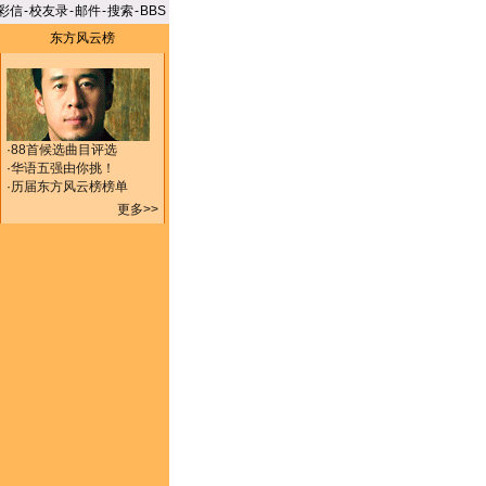
彩信
-
校友录
-
邮件
-
搜索
-
BBS
东方风云榜
·
88首候选曲目评选
·
华语五强由你挑！
·
历届东方风云榜榜单
更多>>