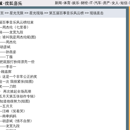
新闻
-
体育
-
娱乐
-
财经
-
IT
-
汽车
-
房产
-
女人
-
短信
-
首页
>>
星光无限
>>
星光现场
>>
第五届百事音乐风云榜
>>
现场直击
届百事音乐风云榜结束
—周杰伦《七里香》
辑——龙宽九段
谁叫我是周杰伦呢(图)
——周杰伦
-胡彦斌
——孙燕姿
——丁薇
想把屁股打扮得漂亮一些
——李谷一
-顾嘉辉
：这是一个非常公正的奖
一次 我很紧张(组图)
奖——刀郎
》 再次掀起全场高潮
五月天第五张创作专辑》
知道他很努力(组图)
—五月天
—汪峰《笑着哭》
—南拳妈妈
—胡彦斌《情不自禁》
——龙宽九段