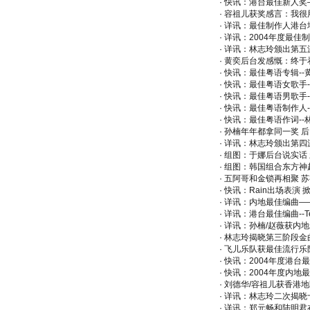
·
快讯：港台最佳新人奖
·
容祖儿获奖感言：我很
·
详讯：最佳制作人港台
·
详讯：2004年度最佳
·
详讯：林志玲颁出第五
·
黄奕后台发感慨：终于
·
快讯：最佳粤语专辑--
·
快讯：最佳粤语女歌手-
·
快讯：最佳粤语男歌手-
·
快讯：最佳粤语制作人--The 
·
快讯：最佳粤语作词--
·
孙楠年年都拿同一奖 
·
详讯：林志玲颁出第四
·
组图：于娜后台说实话
·
组图：韩国组合东方神
·
五阿哥和金锁再相聚 
·
快讯：Rain出场表演 
·
详讯：内地最佳编曲—
·
详讯：港台最佳编曲--Tere
·
详讯：孙楠/赵薇获内地
·
林志玲揭晓第三阶段金
·
飞儿乐队获最佳流行乐
·
快讯：2004年度港台最
·
快讯：2004年度内地
·
刘德华/容祖儿获香港地
·
详讯：林志玲二次揭晓
·
详讯：郑元畅和陆明君