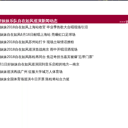
好妹妹乐队自在如风巡演新闻动态
>>>
妹妹2018自在如风上海站收官 毕业季热歌大合唱现场引泪
妹妹自在如风6月16日献唱上海站 亮嗓虹口足球场
妹妹2018自在如风苏州站打卡 现场土味情话撩粉
妹妹2018自在如风巡演首战南京 雨中开唱泪洒现场
妹妹2018自在如风陈粒再同台 焦迈奇担当嘉宾被爆“忘带门票”
月1日好妹妹自在如风巡演回到音乐启程的地方—南京
妹妹巡演再战广州 征服大学城万人体育场
妹妹全国体育场巡演今日开票 陈粒将站台力挺