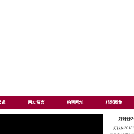
报道
网友留言
购票网址
精彩图集
好妹妹2
好妹妹2018