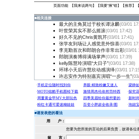
页面功能 【
我来说两句
】【
我要“揪”错
】【
推荐
】
■
相关连接
最大的主角莫过于校长谭泳麟
(03/01 17
叶世荣其实不那么摇滚
(03/01 17:42)
好久不见的Chris黄凯芹
(03/01 17:41)
张学友到场让人感觉意外惊喜
(03/01 17
李克勤首次和郎朗合作非常出彩
(03/01 
郎朗演奏博得满场掌声
(03/01 17:39)
kelly陈慧玲演唱“大日子”
(03/01 17:38)
环球小天后许慧欣动感演绎
(03/01 17:1
许志安作为特别嘉宾演唱“一步一生”
(03
■
请发表您的看法
用 户：
您要为您所发的言论的后果负责，故请各位
留 言：