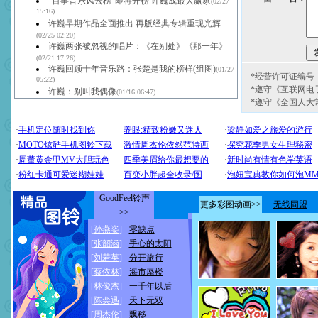
“百事音乐风云榜”即将开榜 许巍成最大赢家
(02/27
15:16)
许巍早期作品全面推出 再版经典专辑重现光辉
(02/25 02:20)
许巍两张被忽视的唱片：《在别处》《那一年》
(02/21 17:26)
许巍回顾十年音乐路：张楚是我的榜样(组图)
(01/27
*经营许可证编号：京
05:22)
*遵守《互联网电
许巍：别叫我偶像
(01/16 06:47)
*遵守《全国人大