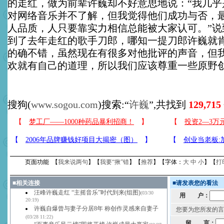
的走红，做为前辈许巍却不好意思地说：“我几乎
对网络音乐并不了解，但我觉得他们成功与否，
人品质，人只要靠实力相信总能被大家认可。”说
到了去年走红的歌手刀郎，哪知一提刀郎许巍就肯
的确不错，虽然现在有很多对他批评的声音，但
欢就有自己的道理，所以我们应该尊重一些原野创
搜狗(
www.sogou.com
)搜索:“
许巍
”,共找到
129,715
页面功能 【
我来说两句
】【
我要“揪”错
】【
推荐
】【字体：
大
中
小
】【
打
■
相关连接
■
请发表您的看法
汪峰许巍走红 “主摇音乐”时代到来(组图)
(03/30
用 户：
20:19)
许巍自爆曾与妻子分居8年 称创作灵感来自妻子
您要为您所发的言
(03/28 11:22)
留 言：