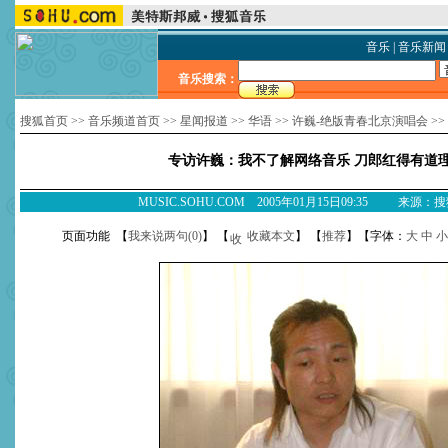
音乐
|
音乐新闻
音乐搜索：
搜狐首页
>>
音乐频道首页
>>
星闻报道
>>
华语
>>
许巍-绝版青春北京演唱会
>>
专访许巍：我不了解网络音乐 刀郎红得有道
MUSIC.SOHU.COM 2005年01月15日09:35 来源：
页面功能 【
我来说两句(
0
)
】 【
收藏本文
】 【
推荐
】【字体：
大
中
小