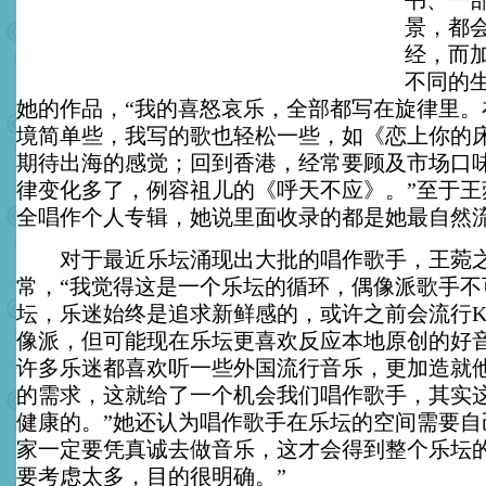
书、一
景，都
经，而
不同的
她的作品，“我的喜怒哀乐，全部都写在旋律里。
境简单些，我写的歌也轻松一些，如《恋上你的
期待出海的感觉；回到香港，经常要顾及市场口
律变化多了，例容祖儿的《呼天不应》。”至于王
全唱作个人专辑，她说里面收录的都是她最自然流
对于最近乐坛涌现出大批的唱作歌手，王菀之
常，“我觉得这是一个乐坛的循环，偶像派歌手不
坛，乐迷始终是追求新鲜感的，或许之前会流行
像派，但可能现在乐坛更喜欢反应本地原创的好
许多乐迷都喜欢听一些外国流行音乐，更加造就
的需求，这就给了一个机会我们唱作歌手，其实
健康的。”她还认为唱作歌手在乐坛的空间需要自
家一定要凭真诚去做音乐，这才会得到整个乐坛
要考虑太多，目的很明确。”