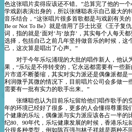
色这张唱片卖得应该还不错。”总算完了他的一个
学戏剧表演出身的，所以张继聪表示自己最大的
音乐结合，“这张唱片很多首歌都是与戏剧有关的
Be or Not To Be》就是借用了莎士比亚《王子
词，指的就是‘面对’与‘放弃’，其实每个人每天
选择，包括自己之前几年坚持做音乐的时候，这
己，这次算是唱出了心声。”
对于今年乐坛涌现的大批的唱作新人，他认为
果，“乐坛是不停转变的，它永远都需要有一些新
片市道不断萎缩，其实对实力派还是偶像派都是
利润微乎其微的情况下，目前唱片公司会多做一
需要有一批有实力的歌手出来。”
张继聪也认为目前乐坛留给他们唱作歌手的空
年的环境已经好了很多，更多的人会懂得尊重我
个健康的乐坛，偶像派与实力派应该各占一半的
纪80、90年代，乐坛健康发展的时候，香港乐坛
分很多种类型，例如陈百强与林子祥就是两种不