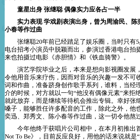
童星出身 张继聪 偶像实力应各占一半
实力表现 学戏剧表演出身，曾为周渝民、陈
小春等作过曲
张继聪20年前已经踏足了娱乐圈，当时只有5
电台招考小演员中脱颖而出，参演过香港电台拍
来也拍摄过电影《赤胆情》和《铁血骑警》。
演艺学院毕业之后，本来是想向影视圈发展，
令他用音乐来疗伤，因而对音乐的兴趣一发不可
词和作曲，准备跻身创作歌手系列，谁料，当经
介的时候，对方就以一句“他没有偶像元素”来拒
就此放弃，而是继续等待机会推出专辑。幸好张
嗓子，能够胜任许多配音的工作，除此之外，他
奕迅、郑秀文、陈小春等作过曲，这一切令他熬
今年他终于获唱片公司相中，在本月初推出首张唱片
Not To Be》，目前反应良好，用他的话来说就