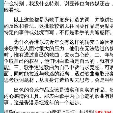
什么特别，我没什么特别。谢霆锋也向传媒还击
般看他。
以上这些都是为歌手度身订造的词，并能讲出
的反应和看法。这批歌较诸以往同类作品是更贴
特定的事件或处境而写，不再是歌手的共通感怀
为什么香港乐坛近年会有这样的转变？原因有
来歌手艺人面对很大的压力，他们在无法透过传
时，惟有透过自己的歌曲，去表白心迹。二、年
争取自己的权益，他们明白歌曲是自己的，就有
能。三、歌手透过歌曲为自己申诉与求宽恕，可
面，同时能拉近与歌迷的距离，透过歌曲赢取形
思考歌词题材，从度身订造角度去思考，会是种
出色的音乐作品应该是诚实和真实的作品。歌
内心感情的工具。能表白歌手内心心迹的歌曲有
事，这是香港乐坛近年的一个进步。
搜狗(
www.sogou.com
)搜索:“
乐坛
”,共找到
583,264