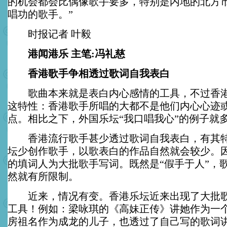
的机会都会比偶像歌手要多，特别是内地的北方
唱功的歌手。”
时报记者 叶毅
港闻港乐 主笔:冯礼慈
香港歌手争相透过歌词自我表白
歌曲本来就是表白内心感情的工具，不过香港
这特性：香港歌手所唱的大都不是他们内心心迹
点。相比之下，外国乐坛“我口唱我心”的例子就
香港流行歌手甚少透过歌词自我表白，有其特
坛少创作歌手，以歌表白的作品自然就会较少。
的填词人为大批歌手写词。既然是“假手于人”，
然就有所限制。
近来，情况有变。香港乐坛近来出现了大批歌
工具！例如：梁咏琪的《高妹正传》讲她作为一个
房祖名作为成龙的儿子，也透过了自己写的歌词