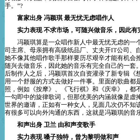
手。”?
富家出身 冯颖琪 最无忧无虑唱作人
实力表现 不求市场，可随兴做音乐，因此有
冯颖琪算是一众唱作新人中最无忧无虑的一个
司主席、母亲拥有高级纸品厂、丈夫开IT公司、
她不像其他唱作歌手那样要历尽艰辛才能有机会
随兴去做音乐，因此她的音乐有完全自己的一套
后制作人之后，冯颖琪首次自资灌录了新专辑《
用一个舒服的方式去做好一件事。里面的歌曲都
照，例如《按摩》、《飞行棋》和《庆幸》，都
一勾即中的旋律歌词，但那优美的内涵就像是虚
世界的邀请，正如有一种女人，见面几次仍不知
有很多可以向外沟通的东西，这就是冯颖琪的音
和声出身 卫兰 由和声变歌手
实力表现 嗓子独特，曾为黎明做和声