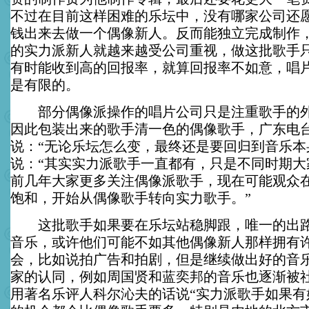
不过在目前这样困难的乐坛中，没有哪家公司还
钱出来去做一个偶像新人。反而能独立完成制作
的实力派新人就越来越受公司重视，做这批歌手
有时能收到高的回报率，就算回报率不如意，唱
是有限的。
部分偶像派操作的唱片公司只是注重歌手的外
因此包装出来的歌手清一色的偶像歌手，广东电
说：“无论乐坛怎么变，最终还是要回归到音乐本
说：“其实实力派歌手一直都有，只是不同时期大
前几年大家更多关注偶像派歌手，现在可能观众
饱和，开始从偶像歌手转向实力歌手。”
这批歌手如果要在乐坛站稳脚跟，唯一的出路
音乐，或许他们可能不如其他偶像新人那样拥有
会，比如说拍广告和拍剧，但是继续做出好的音
家的认同，例如周国贤和蓝奕邦的音乐也逐渐被
用著名乐评人科尔沁夫的话说“实力派歌手如果有