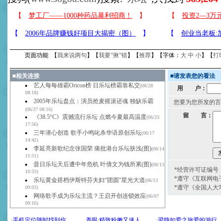
页面功能 【
我来说两句
】【
我要“揪”错
】【
推荐
】【字体：
大
中
小
】【
打
■
相关连接
■
请发表您的看法
艺人每每雄霸Oricon榜 日乐坛榜霸靠私交
(06/28
用 户：
08:18)
2005年乐坛盘点：演员抢麦摇滚还魂 独缺乐霸
您要为您所发的言
(06/27 08:16)
留 言：
《38.5°C》震撼流行乐坛 点燃今夏最高温度
(06/23
17:56)
三年潜心创造 歌手小鸣叱杀华语原创乐坛
(06/17
14:42)
李延亮新歌纪念张国荣 痛批港台乐坛肤浅(图)
(06/14
11:51)
昔日乐坛天后遭中年危机 叶倩文为钱所累(图)
(06/13
*经营许可证编号：京
10:33)
*遵守《互联网电
乐坛黄金搭档伊斯特芬夫妇“团圆”星光大道
(06/13
*遵守《全国人大
09:03)
网络歌手成为乐坛主流？王启开创连锁效应
(06/07
09:16)