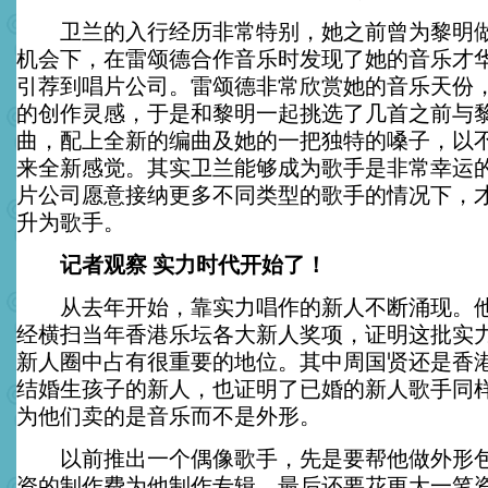
卫兰的入行经历非常特别，她之前曾为黎明做
机会下，在雷颂德合作音乐时发现了她的音乐才
引荐到唱片公司。雷颂德非常欣赏她的音乐天份
的创作灵感，于是和黎明一起挑选了几首之前与
曲，配上全新的编曲及她的一把独特的嗓子，以
来全新感觉。其实卫兰能够成为歌手是非常幸运
片公司愿意接纳更多不同类型的歌手的情况下，
升为歌手。
记者观察 实力时代开始了！
从去年开始，靠实力唱作的新人不断涌现。他
经横扫当年香港乐坛各大新人奖项，证明这批实
新人圈中占有很重要的地位。其中周国贤还是香
结婚生孩子的新人，也证明了已婚的新人歌手同
为他们卖的是音乐而不是外形。
以前推出一个偶像歌手，先是要帮他做外形包
资的制作费为他制作专辑，最后还要花更大一笔