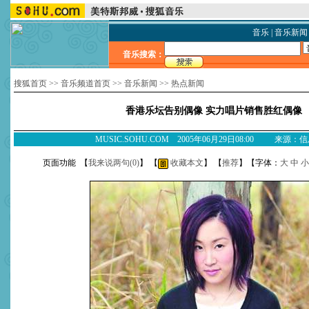
音乐
|
音乐新闻
音乐搜索：
搜狐首页
>>
音乐频道首页
>>
音乐新闻
>>
热点新闻
香港乐坛告别偶像 实力唱片销售胜红偶像
MUSIC.SOHU.COM 2005年06月29日08:00 来源：
页面功能 【
我来说两句(
0
)
】 【
收藏本文
】 【
推荐
】【字体：
大
中
小