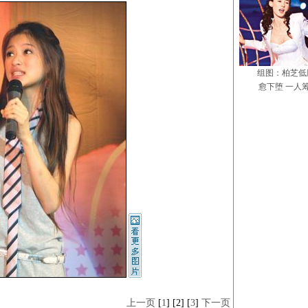
组图：柏芝低
愈下堕 一人筹
上一页
[
1
] [2] [
3
]
下一页