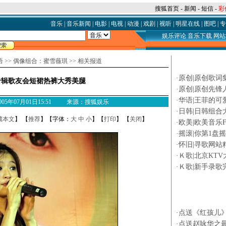
搜狐首页
-
新闻
-
短信
-
彩
音乐
|
音乐新闻
|
电影
|
电视
|
动漫
|
戏剧
|
视听
|
明星在线
|
图吧
|
专
娱乐评论
音乐下载
网站
语
>>
偶像组合：蜜雪薇琪
>>
相关报道
论坛热贴
·
原创|原创歌词
专辑歌友会短裙热裤大秀美腿
·
原创|原创先锋
·
华语|王菲的可
 2005年07月01日15:51 来源：搜狐娱乐
·
日韩|日韩组合
藏本文
】 【
推荐
】【字体：
大
中
小
】【
打印
】 【
关闭
】
·
欧美|欧美音乐F
·
摇滚|你第1盘
·
怀旧|寻歌网站
·
Ｋ歌|北京KTV
·
Ｋ歌|新手录歌
专题
·
点送《红孩儿
·
点送赵咏华之