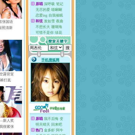
s首张国语
面照清新
空露背宣
衣裤打底
—新人奖
我很紧张