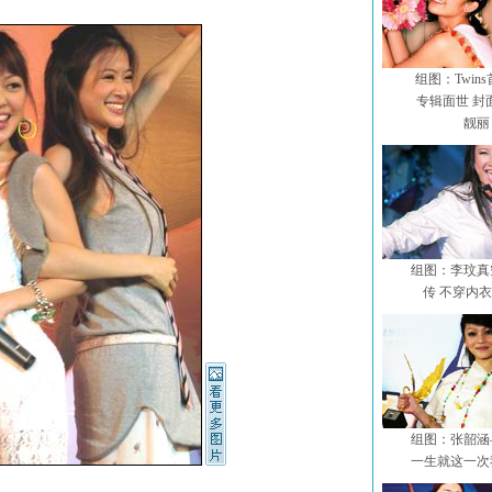
组图：Twin
专辑面世 封
靓丽
组图：李玟真
传 不穿内
组图：张韶涵
一生就这一次