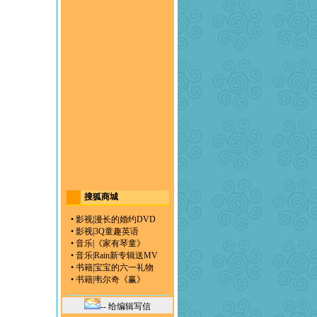
搜狐商城
•
影视
|
漫长的婚约DVD
•
影视
|
3Q童趣英语
•
音乐
|
《家有琴童》
•
音乐
|
Rain新专辑送MV
•
书籍
|
宝宝的六一礼物
•
书籍
|
韦尔奇《赢》
-- 给编辑写信