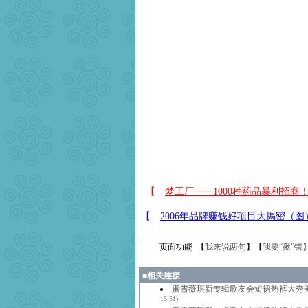
页面功能 【
我来说两句
】【
我要“揪”错
■
相关连接
蜜雪薇琪新专辑歌友会短裙热裤大秀
15:51)