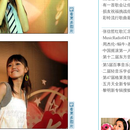
·
有一首歌会让
·
损友祝福挑战
·
彩铃流行歌曲
·
张信哲红歌汇
·
MusicRadio0
·
周杰伦<蜗牛>
·
中国摇滚第一
·
第十二届东方
·
第5届百事音乐
·
二届轻音乐学会
·
第47届格莱美
·
五月天全新专
·
黎明新专辑搜
音乐图片