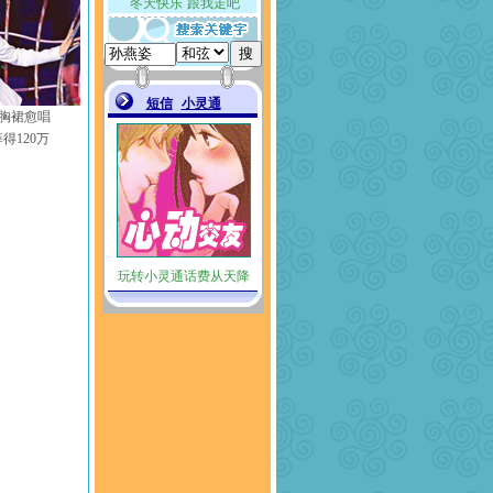
胸裙愈唱
得120万