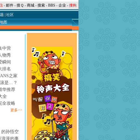
信
-
邮件
-
搜Ｑ
-
商城
-
搜索
-
BBS
-
企业
-
搜狗
题
|
社区
地图
集中营
人物秀
爱瞬间
大排名
ANS之家
摇滚是…？
精华推荐
大全
完全攻略
更多>>
》的孙悟空
最浪漫的事