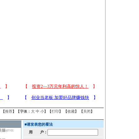
】【
推荐
】【字体：
大
中
小
】【
打印
】 【
收藏
】 【
关闭
】
■
请发表您的看法
美腿
(07/01
用 户：