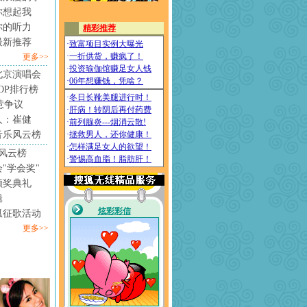
你想起我
你的听力
最新推荐
更多>>
北京演唱会
4TOP排行榜
惹争议
人：崔健
音乐风云榜
风云榜
"学会奖"
颁奖典礼
辑
狐征歌活动
更多>>