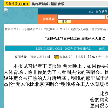
音乐
|
音乐新闻
音乐搜索：
搜狐首页
>>
音乐频道首页
>>
星闻报道
>>
华语
>>
周杰伦-无与伦比北京演唱会
“无以伦比”8日开唱工体 周杰伦六大看点
MUSIC.SOHU.COM 2005年07月08日07:21 来源
页面功能 【
我来说两句(
4
)
】 【
收藏本文
】 【
推荐
】【字体：
大
中
小
本报见习记者丁博报道 明天晚上，如果你要
人体育场，除非你是为了去看周杰伦的演唱会。
经注定会被狂热的人群所堵塞，明晚的那里属于
杰伦“无以伦比北京演唱会”明晚将在工人体育场
此次周
会的精
更何况