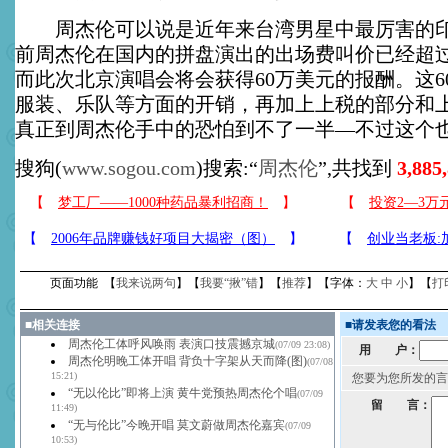
周杰伦可以说是近年来台湾男星中最厉害的印
前周杰伦在国内的拼盘演出的出场费叫价已经超过
而此次北京演唱会将会获得60万美元的报酬。这6
服装、乐队等方面的开销，再加上上税的部分和
真正到周杰伦手中的恐怕到不了一半—不过这个
搜狗(
www.sogou.com
)搜索:“
周杰伦
”,共找到
3,885
页面功能 【
我来说两句
】【
我要“揪”错
】【
推荐
】【字体：
大
中
小
】【
打
■
相关连接
■
请发表您的看法
周杰伦工体呼风唤雨 表演口技震撼京城
(07/09 23:08)
用 户：
周杰伦明晚工体开唱 背负十字架从天而降(图)
(07/08
15:21)
您要为您所发的言
“无以伦比”即将上演 黄牛党预热周杰伦个唱
(07/09
留 言：
11:49)
“无与伦比”今晚开唱 莫文蔚做周杰伦嘉宾
(07/09
10:53)