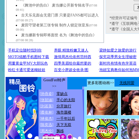
10:01)
《舞池中的告白》 麦当娜公开新专辑名字
(07/08
09:41)
古天乐见面会无需门票 只要是FANS都可以进入
*经营许可证编号：京
(07/08 09:27)
*遵守《互联网电
麦田守望者第三张专辑 制作人锁定张亚东
(07/08
*遵守《全国人大
09:00)
麦当娜新专辑即将面世 名为《舞池中的告白》
(07/08 08:28)