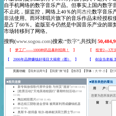
自手机网络的数字音乐产品。但事实上国内数字
不止此，据监控，网络上40％的
周杰伦
数字音乐
非法使用。而环球唱片旗下的音乐作品未经授权
是占了60％。盗版至今仍然是中国音乐产业的噩
市场转移到了网络。
搜狗(
www.sogou.com
)搜索:“
数字
”,共找到
50,484,
页面功能 【
我来说两句
】【
我要“揪”错
】【
推荐
】【字体：
大
中
小
】【
打
■
相关连接
■
请发表您的看法
新专辑放假歌代替毕业歌 与何炅“漫游”
(07/08 13:41)
用 户：
[抢票活动]“天地英雄校园行”暑期特别活动
(07/08
11:58)
您要为您所发的言
陶喆精彩图片
(07/08 11:40)
留 言：
林志炫江阴歌迷会变味 被商家利用成赚钱机器
(07/08 10:30)
奥斯卡-彼得森 埃尔-格林献演荷兰爵士节
(07/08