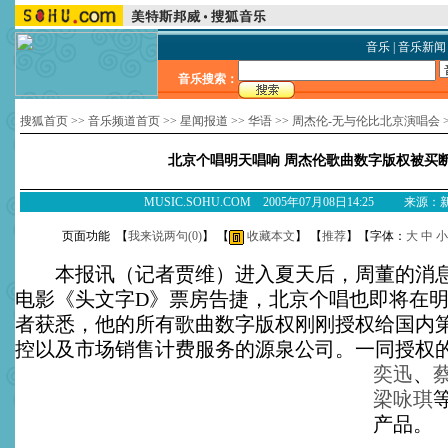
音乐
|
音乐新闻
音乐搜索：
搜狐首页
>>
音乐频道首页
>>
星闻报道
>>
华语
>>
周杰伦-无与伦比北京演唱会
北京个唱明天唱响 周杰伦歌曲数字版权被买
MUSIC.SOHU.COM 2005年07月08日14:25 来源
页面功能 【
我来说两句(
0
)
】 【
收藏本文
】 【
推荐
】【字体：
大
中
小
本报讯（记者贾维）进入夏天后，周董的消息
电影《头文字D》票房告捷，北京个唱也即将在
者获悉，他的所有歌曲数字版权刚刚授权给国内
控以及市场销售计费服务的源泉公司。
一同授权
奕迅
、
梁咏琪
产品。