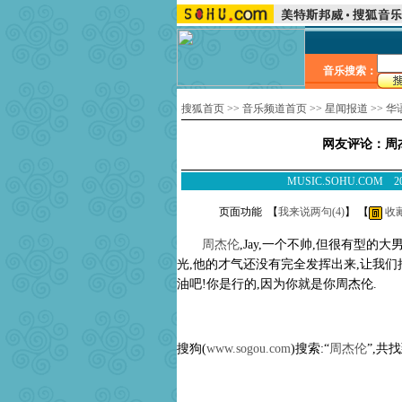
音乐搜索：
搜狐首页
>>
音乐频道首页
>>
星闻报道
>>
华
网友评论：周
MUSIC.SOHU.COM
页面功能 【
我来说两句(
4
)
】 【
收
周杰伦
,Jay,一个不帅,但很有型
光,他的才气还没有完全发挥出来,让我们
油吧!你是行的,因为你就是你周杰伦.
搜狗(
www.sogou.com
)搜索:“
周杰伦
”,共