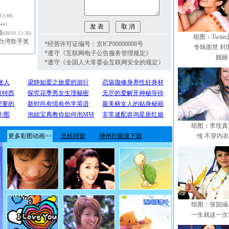
13:48)
:44)
较
(08/01 13:38)
组图：Twin
台湾歌手奖
*经营许可证编号：京ICP00000008号
专辑面世 封
*遵守《互联网电子公告服务管理规定》
靓丽
*遵守《全国人大常委会互联网安全的规定》
组图：李玟真
传 不穿内
组图：张韶涵
一生就这一次