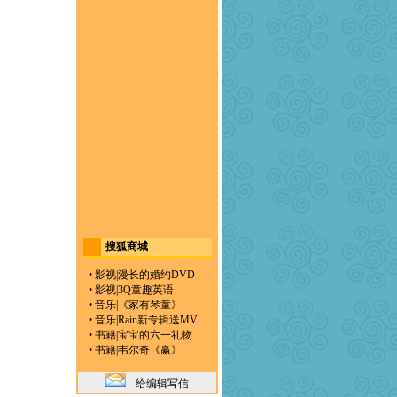
搜狐商城
•
影视
|
漫长的婚约DVD
•
影视
|
3Q童趣英语
•
音乐
|
《家有琴童》
•
音乐
|
Rain新专辑送MV
•
书籍
|
宝宝的六一礼物
•
书籍
|
韦尔奇《赢》
-- 给编辑写信