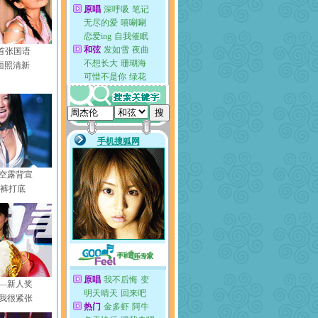
s首张国语
面照清新
空露背宣
衣裤打底
—新人奖
我很紧张