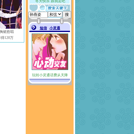
胸裙愈唱
得120万