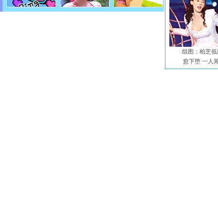
组图：柏芝低
愈下堕 一人筹