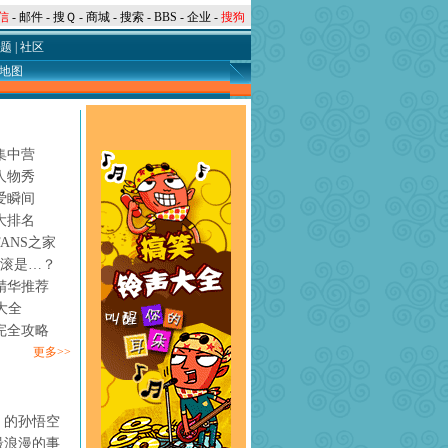
信
-
邮件
-
搜Ｑ
-
商城
-
搜索
-
BBS
-
企业
-
搜狗
题
|
社区
地图
集中营
人物秀
爱瞬间
大排名
ANS之家
摇滚是…？
精华推荐
大全
完全攻略
更多>>
》的孙悟空
最浪漫的事