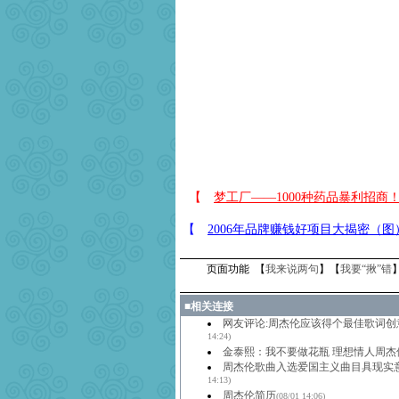
页面功能 【
我来说两句
】【
我要“揪”错
■
相关连接
网友评论:周杰伦应该得个最佳歌词创
14:24)
金泰熙：我不要做花瓶 理想情人周杰
周杰伦歌曲入选爱国主义曲目具现实
14:13)
周杰伦简历
(08/01 14:06)