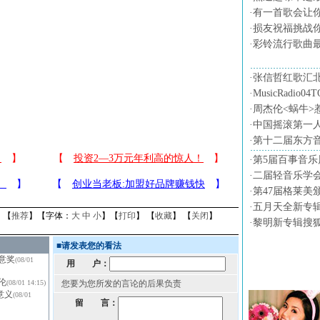
·
有一首歌会让
·
损友祝福挑战
·
彩铃流行歌曲
·
张信哲红歌汇
·
MusicRadio0
·
周杰伦<蜗牛>
·
中国摇滚第一
·
第十二届东方
·
第5届百事音乐
·
二届轻音乐学会
·
第47届格莱美
·
五月天全新专
】【
推荐
】【字体：
大
中
小
】【
打印
】 【
收藏
】 【
关闭
】
·
黎明新专辑搜
■
请发表您的看法
意奖
(08/01
用 户：
音乐图片
伦
(08/01 14:15)
您要为您所发的言论的后果负责
意义
(08/01
留 言：