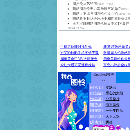
周杰伦从艺经历
(08/01 14:05)
陶喆周杰伦王力宏乐坛三足鼎立
(08/01 
陶喆：不愿与周杰伦相提并论
(08/01 13
陶喆看不起华语乐坛不和周杰伦做比
王力宏胜陶喆周杰伦捧日本MTV最佳
(08/01 13:35)