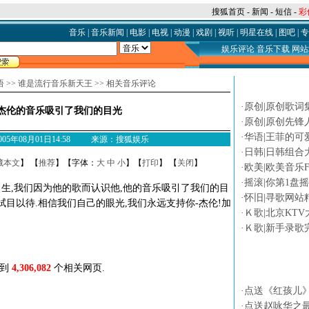
搜狐首页
-
新闻
-
短信
-
彩
音乐
|
音乐新闻
|
电影
|
电视
|
动漫
|
戏剧
|
视听
|
明星在线
|
图吧
|
专
娱乐评论
音乐下载
网站
语
>>
谁是流行音乐新天王
>>
相关音乐评论
论坛热贴
·
原创|原创歌词
杰伦的音乐吸引了我们的目光
·
原创|原创先锋
·
华语|王菲的可
 2005年08月01日14:58 来源：搜狐娱乐
·
日韩|日韩组合
藏本文
】 【
推荐
】【字体：
大
中
小
】【
打印
】 【
关闭
】
·
欧美|欧美音乐F
·
摇滚|你第1盘
的大男生,我们因为他的歌而认识他,他的音乐吸引了我们的目
·
怀旧|寻歌网站
拭目以待.相信我们自己的眼光,我们永远支持你-杰伦!加
·
Ｋ歌|北京KTV
·
Ｋ歌|新手录歌
找到
4,306,082
个相关网页.
专题
·
点送《红孩儿
·
点送赵咏华之