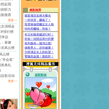
你想起我
你的听力
最新推荐
更多>>
北京演唱会
4TOP排行榜
惹争议
人：崔健
音乐风云榜
风云榜
"学会奖"
颁奖典礼
辑
狐征歌活动
更多>>