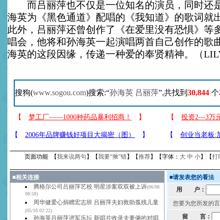
而吕丽萍也不仅是一位知名的演员，同时还是
海英为《黑色通道》配唱的《我知道》的歌词就
此外，吕丽萍还曾创作了《在爱里没有恐惧》等
唱会，他将和孙海英一起演唱两首自己创作的歌
海英的这段因缘，传递一种爱的奉贤精神。（LIL
搜狗(
www.sogou.com
)搜索:“
孙海英 吕丽萍
”,共找到
30,844
个
页面功能 【
我来说两句
】【
我要“揪”错
】【
推荐
】【字体：
大
中
小
】【
打
■
相关连接
■
请发表您的看法
腾格尔公司吕丽萍艺校 明星涉案双双被上诉
(06/08
用 户：
08:58)
周华健爱心捐赠宏志班 吕丽萍夫妇救助孤残儿童
您要为您所发的言
(05/16 02:22)
留 言：
孙海英吕丽萍进军乐坛 新唱片收录夫妻俩的对唱