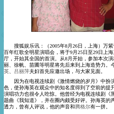
搜狐娱乐讯：（2005年8月26日，上海）万
百年红歌全明星演唱会，将于9月25日至29日上
厅，开始其全国的首演。从8月开始，参加本次演
丽、徐帆、苗圃等明星将先后来到上海造势力。
英
、
吕丽萍
夫妇首先应邀出场，与大家见面。
因为在电视连续剧《激情燃烧的岁月》中扮演
色，使孙海英在观众中的知名度得到了空前的提
演唱功力也很令人吃惊。他曾经为电视连续剧《
题曲《我知道》，并在圈内颇受好评。孙海英的
透力，曾有人评说，他的声音和
腾格尔
有一拼。