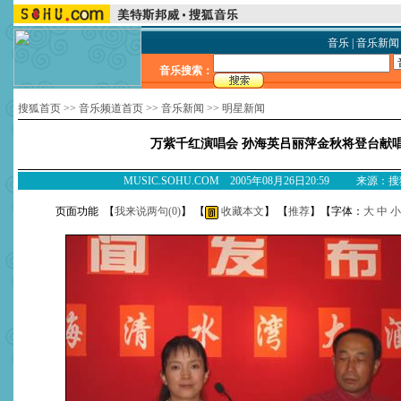
音乐
|
音乐新闻
音乐搜索：
搜狐首页
>>
音乐频道首页
>>
音乐新闻
>>
明星新闻
万紫千红演唱会 孙海英吕丽萍金秋将登台献
MUSIC.SOHU.COM 2005年08月26日20:59 来源：
页面功能 【
我来说两句(
0
)
】 【
收藏本文
】 【
推荐
】【字体：
大
中
小