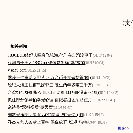
(责
相关新闻
·
183CLUB经纪人唱衰飞轮海:他们在台湾没事干
(01/17 12:04)
·
亚洲男子天团183Club:偶像是怎样“累”成的
(01/15 09:08)
·
v.sohu.com
(01/25 21:15)
·
季芹王仁甫爱女照片 50万台币开卖做慈善(图)
(01/15 10:02)
·
经纪人爆王仁甫患躁郁症 晚生两年多赚三千万
(11/16 11:45)
·
台湾组合身价曝光 183Club要价400万吓退东亚(图)
(01/04 13:02)
·
抓住部分领导怕曝光心理 假记者组团采访仨月...
(01/22 12:41)
·
佘诗曼“双料视后”惹民愤
(11/30 01:47)
·
细数娱乐圈明星背后的“魔鬼”与“天使”(图)
(11/23 15:18)
·
乔杰立艺人条款上百种 偶像成群“班规”独特
(09/04 10:31)
更多>>