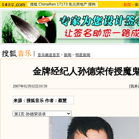
搜狐
ChinaRen
17173
焦点房地产
搜狗
新闻
-
体
音乐频道首页
>
新闻
>
明星新闻
金牌经纪人孙德荣传授魔
2007年02月02日10:59
[
我来
来源：搜狐音乐 作者：蔡慧