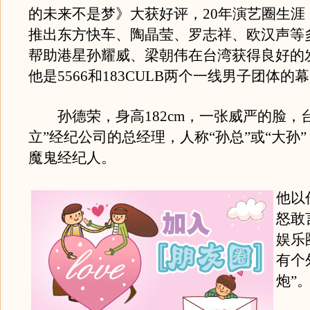
的未来不是梦》大获好评，20年演艺圈生涯
推出东方快车、陶晶莹、罗志祥、欧汉声等
帮助港星孙耀威、梁朝伟在台湾获得良好的
他是5566和183CULB两个一线男子团体的
孙德荣，身高182cm，一张威严的脸，台
立”经纪公司的总经理，人称“孙总”或“大孙
魔鬼经纪人。
他以
怒敢
娱乐
有个
炮”