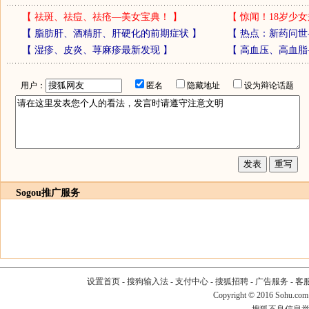
【
祛斑、祛痘、祛疮—美女宝典！
】
【
惊闻！18岁少女
【
脂肪肝、酒精肝、肝硬化的前期症状
】
【
热点：新药问世
【
湿疹、皮炎、荨麻疹最新发现
】
【
高血压、高血脂
用户：
匿名
隐藏地址
设为辩论话题
Sogou推广服务
设置首页
-
搜狗输入法
-
支付中心
-
搜狐招聘
-
广告服务
-
客
Copyright
©
2016 Sohu.com