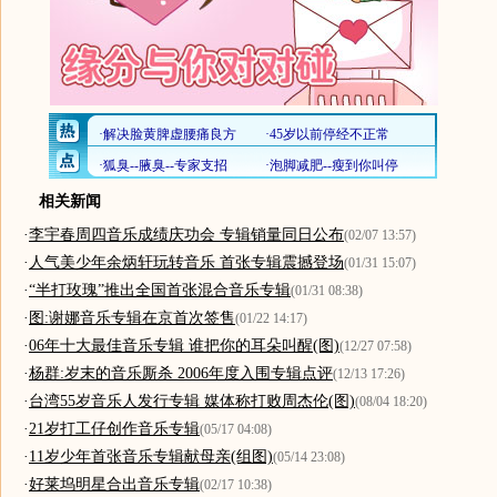
相关新闻
·
李宇春周四音乐成绩庆功会 专辑销量同日公布
(02/07 13:57)
·
人气美少年余炳轩玩转音乐 首张专辑震撼登场
(01/31 15:07)
·
“半打玫瑰”推出全国首张混合音乐专辑
(01/31 08:38)
·
图:谢娜音乐专辑在京首次签售
(01/22 14:17)
·
06年十大最佳音乐专辑 谁把你的耳朵叫醒(图)
(12/27 07:58)
·
杨群:岁末的音乐厮杀 2006年度入围专辑点评
(12/13 17:26)
·
台湾55岁音乐人发行专辑 媒体称打败周杰伦(图)
(08/04 18:20)
·
21岁打工仔创作音乐专辑
(05/17 04:08)
·
11岁少年首张音乐专辑献母亲(组图)
(05/14 23:08)
·
好莱坞明星合出音乐专辑
(02/17 10:38)