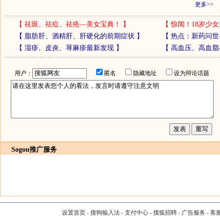
更多>>
【
祛斑、祛痘、祛疮—美女宝典！
】
【
惊闻！18岁少女
【
脂肪肝、酒精肝、肝硬化的前期症状
】
【
热点：新药问世
【
湿疹、皮炎、荨麻疹最新发现
】
【
高血压、高血脂
用户：
匿名
隐藏地址
设为辩论话题
Sogou推广服务
设置首页
-
搜狗输入法
-
支付中心
-
搜狐招聘
-
广告服务
-
客