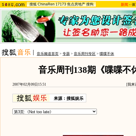
搜狐
ChinaRen
17173
焦点房地产
搜狗
新闻
-
体
音乐频道首页
>
专题
>
音乐周刊专区
>
喋喋不休
音乐周刊138期《喋喋不
2007年02月09日15:51
[
我来
来源：搜狐娱乐