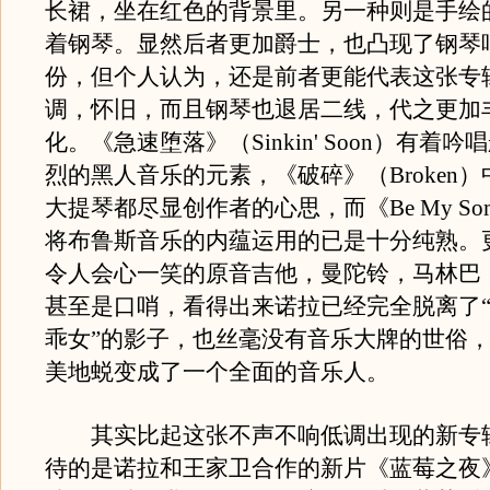
长裙，坐在红色的背景里。另一种则是手绘
着钢琴。显然后者更加爵士，也凸现了钢琴
份，但个人认为，还是前者更能代表这张专
调，怀旧，而且钢琴也退居二线，代之更加
化。《急速堕落》（Sinkin' Soon）有着
烈的黑人音乐的元素，《破碎》（Broken
大提琴都尽显创作者的心思，而《Be My Som
将布鲁斯音乐的内蕴运用的已是十分纯熟。
令人会心一笑的原音吉他，曼陀铃，马林巴
甚至是口哨，看得出来诺拉已经完全脱离了
乖女”的影子，也丝毫没有音乐大牌的世俗
美地蜕变成了一个全面的音乐人。
其实比起这张不声不响低调出现的新专
待的是诺拉和王家卫合作的新片《蓝莓之夜