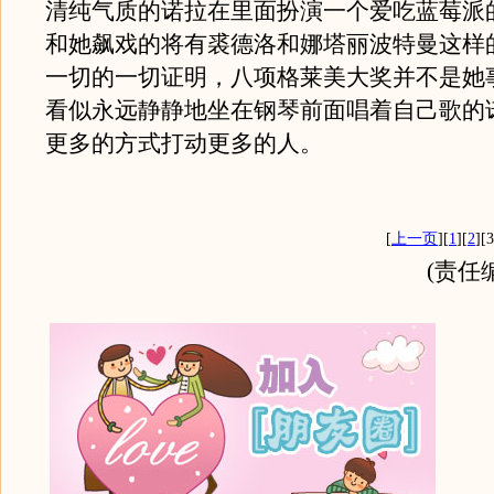
清纯气质的诺拉在里面扮演一个爱吃蓝莓派
和她飙戏的将有裘德洛和娜塔丽波特曼这样
一切的一切证明，八项格莱美大奖并不是她
看似永远静静地坐在钢琴前面唱着自己歌的
更多的方式打动更多的人。
[
上一页
][
1
][
2
][3
(责任编