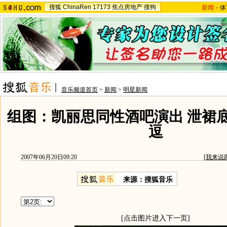
搜狐
ChinaRen
17173
焦点房地产
搜狗
新闻
-
体
音乐频道首页
>
新闻
>
明星新闻
组图：凯丽思同性酒吧演出 泄裙
逗
2007年06月20日09:20
[
我来说
来源：搜狐音乐
[点击图片进入下一页]