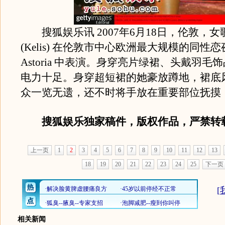
搜狐娱乐讯 2007年6月18日，伦敦，女
(Kelis) 在伦敦市中心欧洲最大规模的同性恋夜
Astoria 中表演。身穿亮片绿裙、头戴羽毛
电力十足。身穿超短裙的她豪放蹲地，裙底
众一览无遗，还不时将手放在重要部位抚摸
搜狐娱乐独家稿件，版权作品，严禁转
上一页
1
2
3
4
5
6
7
8
9
10
11
12
13
18
19
20
21
22
23
24
25
下一页
[
相关新闻