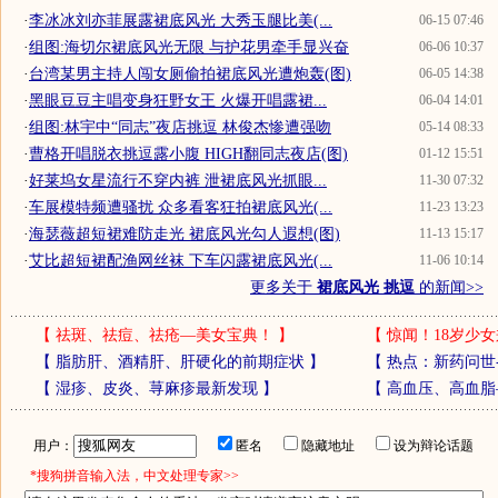
·
李冰冰刘亦菲展露裙底风光 大秀玉腿比美(...
06-15 07:46
·
组图:海切尔裙底风光无限 与护花男牵手显兴奋
06-06 10:37
·
台湾某男主持人闯女厕偷拍裙底风光遭炮轰(图)
06-05 14:38
·
黑眼豆豆主唱变身狂野女王 火爆开唱露裙...
06-04 14:01
·
组图:林宇中“同志”夜店挑逗 林俊杰惨遭强吻
05-14 08:33
·
曹格开唱脱衣挑逗露小腹 HIGH翻同志夜店(图)
01-12 15:51
·
好莱坞女星流行不穿内裤 泄裙底风光抓眼...
11-30 07:32
·
车展模特频遭骚扰 众多看客狂拍裙底风光(...
11-23 13:23
·
海瑟薇超短裙难防走光 裙底风光勾人遐想(图)
11-13 15:17
·
艾比超短裙配渔网丝袜 下车闪露裙底风光(...
11-06 10:14
更多关于
裙底风光 挑逗
的新闻>>
【
祛斑、祛痘、祛疮—美女宝典！
】
【
惊闻！18岁少女
【
脂肪肝、酒精肝、肝硬化的前期症状
】
【
热点：新药问世
【
湿疹、皮炎、荨麻疹最新发现
】
【
高血压、高血脂
用户：
匿名
隐藏地址
设为辩论话题
*搜狗拼音输入法，中文处理专家>>