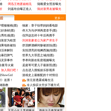
婚
·
周迅王艳婆媳相见
·
陆毅爱女照首曝光
折
·
刘嘉玲自曝正造人
·
陈好新男友被曝光
 后
更多>>
喂猕猴桃(图)
·
独家：章子怡带妈妈看电影
好身材(图)
·
佟大为马伊琍再度牵手(图)
秀性感(图)
·
倪萍赵忠祥十年后再携手
服装皆为租赁
·
刘涛富豪老公为家产求生子
颜乘地铁被拍
·
舒淇醉酒瞬间惨被抓拍(图)
做活体解剖
·
实拍漂亮的地摊西施(组图)
的暴烈脾气
·
世界九大罪恶之城(组图)
遇灵异事件
·
李孝利新欢私密视频曝光
成命案导火索
·
孟庭苇可爱儿子最新照(图)
：加入我们吧！
·
点击进入搜狐娱乐影视库
owGirl
·
游戏史上最般配的十对情侣
2》送票！
·
张元首透露戒毒生活
湘胎教
·
令人惊叹太空步下楼方式
密照
王菲小女儿李嫣曝光
酒井法子痛哭谢罪