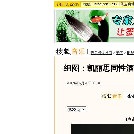
搜狐
ChinaRen
17173
焦点房
音乐频道首页
>
新闻
>
明
组图：凯丽思同性酒
2007年06月20日09:20
来
[点