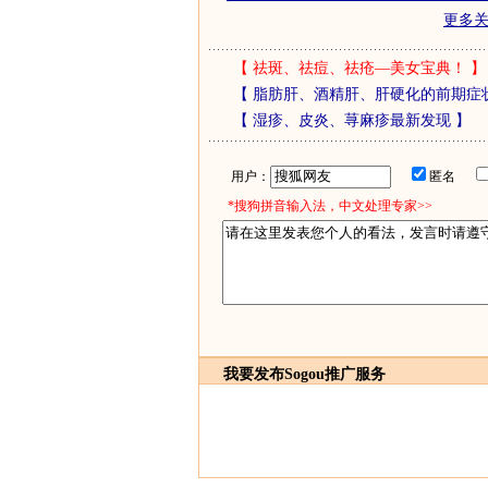
更多
【
祛斑、祛痘、祛疮—美女宝典！
】
【
脂肪肝、酒精肝、肝硬化的前期症
【
湿疹、皮炎、荨麻疹最新发现
】
用户：
匿名
*搜狗拼音输入法，中文处理专家>>
我要发布
Sogou推广服务