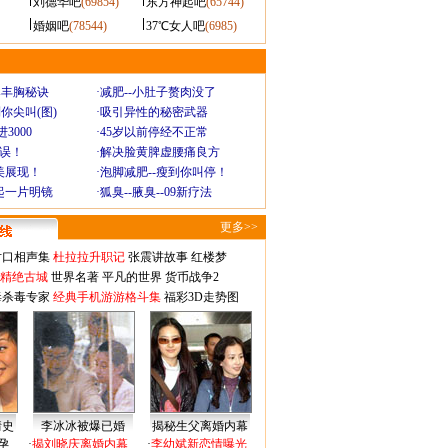
刘德华吧
(69854)
东方神起吧
(65744)
婚姻吧
(78544)
37℃女人吧
(6985)
爆丰胸秘诀
·
减肥--小肚子赘肉没了
你尖叫(图)
·
吸引异性的秘密武器
3000
·
45岁以前停经不正常
不误！
·
解决脸黄脾虚腰痛良方
美展现！
·
泡脚减肥--瘦到你叫停！
起一片明镜
·
狐臭--腋臭--09新疗法
更多>>
对口相声集
杜拉拉升职记
张震讲故事
红楼梦
-精绝古城
世界名著
平凡的世界
货币战争2
毒杀毒专家
经典手机游游格斗集
福彩3D走势图
情史
李冰冰被爆已婚
揭秘生父离婚内幕
孕
·
揭刘晓庆离婚内幕
·
李幼斌新恋情曝光