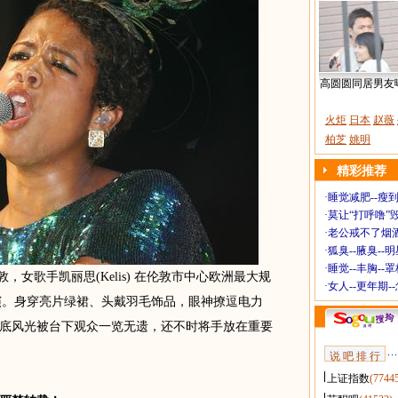
高圆圆同居男友
火炬
日本
赵薇
柏芝
姚明
精彩推荐
·
睡觉减肥--瘦到
·
莫让“打呼噜”
·
老公戒不了烟酒
·
狐臭--腋臭--
·
睡觉--丰胸--
，女歌手凯丽思(Kelis) 在伦敦市中心欧洲最大规
·
女人--更年期-
a 中表演。身穿亮片绿裙、头戴羽毛饰品，眼神撩逗电力
底风光被台下观众一览无遗，还不时将手放在重要
说 吧 排 行
上证指数
(7744