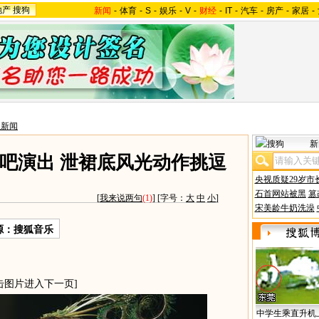
地产
搜狗
新闻
-
体育
-
S
-
娱乐
-
V
-
财经
-
IT
-
汽车
-
房产
-
家居
-
星新闻
新
吧演出 泄裙底风光动作挑逗
央视质疑29岁市
石首网站被黑
篡
[
我来说两句
(1)
] [字号：
大
中
小
]
宋美龄牛奶洗澡
源：搜狐音乐
击图片进入下一页]
中学生乘直升机