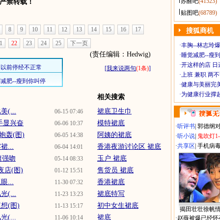
苏醒吧
(41523)
严禁转载！
贴图吧
(68789)
8
9
10
11
12
13
14
15
16
17
搜狐商机
1
22
23
24
25
下一页
·
丰胸--林志玲
(责任编辑：Hedwig)
·
睡觉减肥--瘦到
·
开这样的店 日进
[
我来说两句
(1条)
]
·
上班 兼职 两
·
健康与美丽完
·
为健康行业撑
相关搜索
...
裙底卫生巾
06-15 07:46
手显兴奋
模特裙底
06-06 10:37
·
听评书
|
郭德纲
轰(图)
阿姨的裙底
06-05 14:38
·
听小说
|
鬼吹灯1
·
共享区
|
手机病
...
香港夜游讨论区 裙底
06-04 14:01
遭强吻
玉户 裙底
05-14 08:33
店(图)
售货员 裙底
01-12 15:51
...
香港裙底
11-30 07:32
...
裙底特写
11-23 13:23
想(图)
初中女生裙底
11-13 15:17
揭田壮壮徐帆
...
裙底
11-06 10:14
·
赵薇被爆已经怀