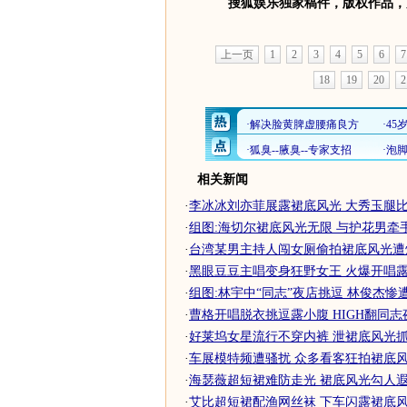
搜狐娱乐独家稿件，版权作品，
上一页
1
2
3
4
5
6
7
18
19
20
2
相关新闻
·
李冰冰刘亦菲展露裙底风光 大秀玉腿比美(
·
组图:海切尔裙底风光无限 与护花男牵
·
台湾某男主持人闯女厕偷拍裙底风光遭炮
·
黑眼豆豆主唱变身狂野女王 火爆开唱露裙
·
组图:林宇中“同志”夜店挑逗 林俊杰惨
·
曹格开唱脱衣挑逗露小腹 HIGH翻同志夜
·
好莱坞女星流行不穿内裤 泄裙底风光抓眼
·
车展模特频遭骚扰 众多看客狂拍裙底风光(
·
海瑟薇超短裙难防走光 裙底风光勾人遐
·
艾比超短裙配渔网丝袜 下车闪露裙底风光(