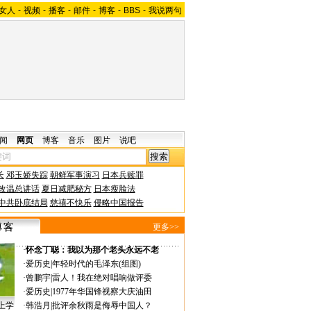
女人
-
视频
-
播客
-
邮件
-
博客
-
BBS
-
我说两句
闻
网页
博客
音乐
图片
说吧
长
邓玉娇失踪
朝鲜军事演习
日本兵赎罪
改温总讲话
夏日减肥秘方
日本瘦脸法
中共卧底结局
慈禧不快乐
侵略中国报告
更多>>
·
怀念丁聪：我以为那个老头永远不老
·
爱历史
|
年轻时代的毛泽东(组图)
·
曾鹏宇
|
雷人！我在绝对唱响做评委
·
爱历史
|
1977年华国锋视察大庆油田
上学
·
韩浩月
|
批评余秋雨是侮辱中国人？