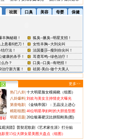
更多>>
热门八卦
|
十大明星脸女模揭晓（组图）
八卦爆料
|
刘欢与美女主持情史大曝光
第壹电影
|
《金钱帝国》：王晶没上进心
精彩组图
|
46位明星孕妇时的大胆造型图
明星话题
|
20位银幕硬汉比拼阳刚美(图)
撞衫
狐观演团】普契尼歌剧《艺术家生涯》打分贴
电影里15位大牌女星美图大盘点（组图）