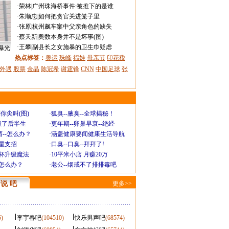
·
荣林
|
广州珠海桥事件:被推下的是谁
·
朱顺忠
|
如何把贪官关进笼子里
·
张原
|
杭州飙车案中父亲角色的缺失
·
蔡天新
|
奥数本身并不是坏事(图)
·
王攀
|
副县长之女施暴的卫生巾疑虑
曝光
热点标签：
奥运
珠峰
福娃
母亲节
印花税
外遇
股票
金晶
陈冠希
谢霆锋
CNN
中国足球
张
你尖叫(图)
·
狐臭--腋臭--全球揭秘！
毁了后半生
·
更年期--卵巢早衰--绝经
--怎么办？
·
涵盖健康要闻健康生活导航
明星支招
·
口臭--口臭--拜拜了!
罩杯升级魔法
·
10平米小店 月赚20万
-怎么办？
·
老公--烟戒不了排排毒吧
说 吧
更多>>
5)
李宇春吧
(104510)
快乐男声吧
(68574)