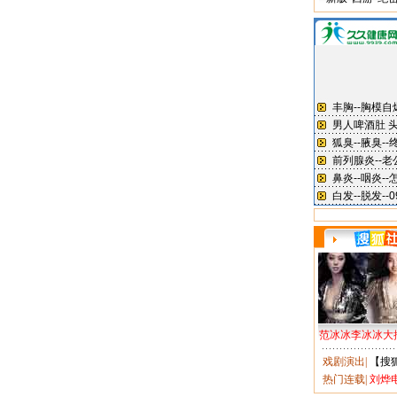
范冰冰李冰冰大
戏剧演出
|
【搜
热门连载
|
刘烨