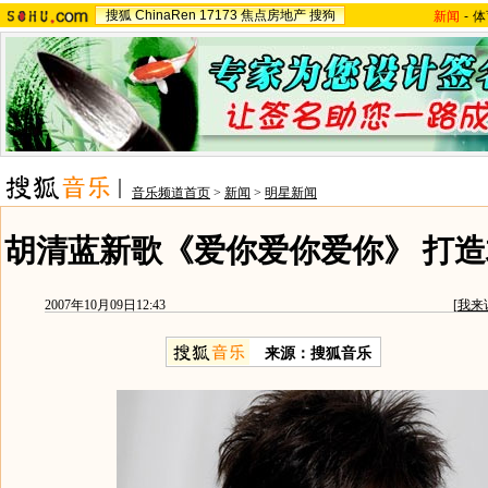
搜狐
ChinaRen
17173
焦点房地产
搜狗
新闻
-
体
音乐频道首页
>
新闻
>
明星新闻
胡清蓝新歌《爱你爱你爱你》 打造
2007年10月09日12:43
[
我来
来源：搜狐音乐