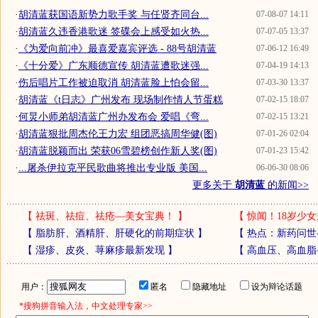
·
胡清蓝获国语新势力歌手奖 与任贤齐同台...
07-08-07 14:11
·
胡清蓝久违香港歌迷 签碟会上感受如火热...
07-07-05 13:37
·
《为爱向前冲》最喜爱嘉宾评选 - 88号胡清蓝
07-06-12 16:49
·
《十分爱》广东顺德宣传 胡清蓝遭歌迷强...
07-04-19 14:13
·
伤后唱片工作被迫取消 胡清蓝脸上怕会留...
07-03-30 13:37
·
胡清蓝《t日志》广州发布 现场制作情人节蛋糕
07-02-15 18:07
·
何炅小师弟胡清蓝广州办发布会 爱唱《弯...
07-02-15 13:21
·
胡清蓝狠批周杰伦王力宏 组团恶搞周华健(图)
07-01-26 02:04
·
胡清蓝脱颖而出 荣获06雪碧榜创作新人奖(图)
07-01-23 15:42
·
...屠杀伊拉克平民歌曲将推出专业版 美国...
06-06-30 08:06
更多关于
胡清蓝
的新闻>>
【
祛斑、祛痘、祛疮—美女宝典！
】
【
惊闻！18岁少女
【
脂肪肝、酒精肝、肝硬化的前期症状
】
【
热点：新药问世
【
湿疹、皮炎、荨麻疹最新发现
】
【
高血压、高血脂
用户：
匿名
隐藏地址
设为辩论话题
*搜狗拼音输入法，中文处理专家>>