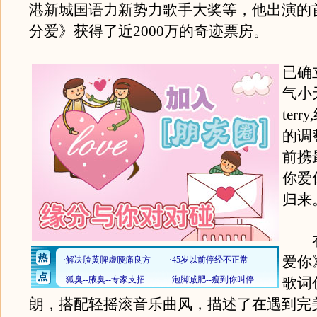
港新城国语力新势力歌手大奖等，他出演的
分爱》获得了近2000万的奇迹票房。
已确
气小
ter
的调
前携
你爱
归来
在
爱你》
歌词
朗，搭配轻摇滚音乐曲风，描述了在遇到完