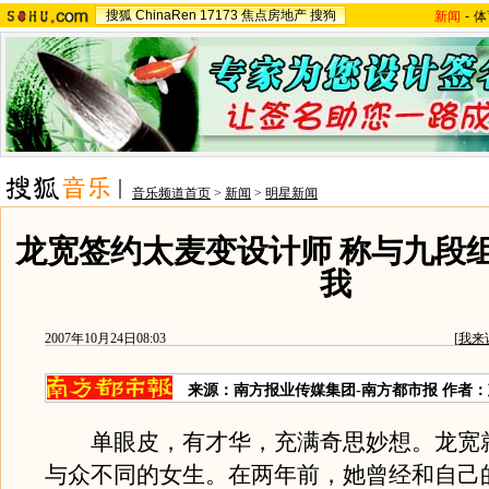
搜狐
ChinaRen
17173
焦点房地产
搜狗
新闻
-
体
音乐频道首页
>
新闻
>
明星新闻
龙宽签约太麦变设计师 称与九段
我
2007年10月24日08:03
[
我来
来源：南方报业传媒集团-南方都市报 作者
单眼皮，有才华，充满奇思妙想。龙宽
与众不同的女生。在两年前，她曾经和自己