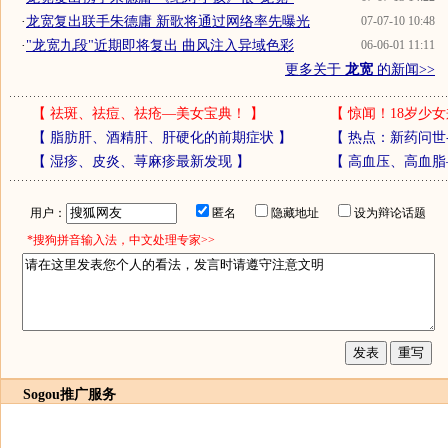
·
龙宽复出联手朱德庸 新歌将通过网络率先曝光
07-07-10 10:48
·
"龙宽九段"近期即将复出 曲风注入异域色彩
06-06-01 11:11
更多关于
龙宽
的新闻>>
【
祛斑、祛痘、祛疮—美女宝典！
】
【
惊闻！18岁少女
【
脂肪肝、酒精肝、肝硬化的前期症状
】
【
热点：新药问世
【
湿疹、皮炎、荨麻疹最新发现
】
【
高血压、高血脂
用户：
匿名
隐藏地址
设为辩论话题
*搜狗拼音输入法，中文处理专家>>
Sogou推广服务