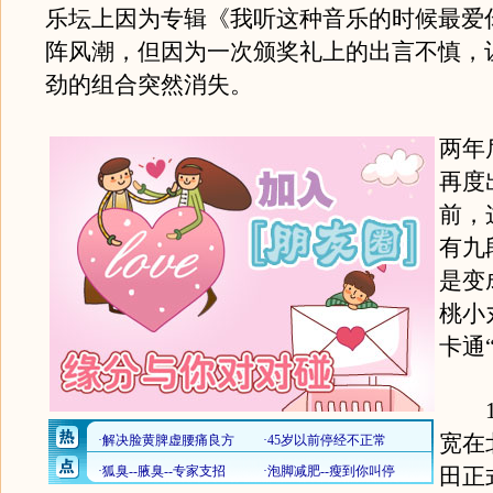
乐坛上因为专辑《我听这种音乐的时候最爱
阵风潮，但因为一次颁奖礼上的出言不慎，
劲的组合突然消失。
两年
再度
前，
有九
是变
桃小
卡通
10
宽在
田正