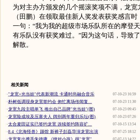
为对主办方颁发的几个摇滚奖项不满，龙宽
（田鹏）在领取最佳新人奖发表获奖感言时
一句：“我为我的超级市场乐队所在的摩登
有乐队没有获奖难过。”因为这句话，导致
解散。
相关新闻
·
"龙宽+光当娃"代表新潮流 卡通时尚融合音乐
07-10-23 16:59
·
朴树低调现身龙宽签约会 匆忙离场传闻复...
07-10-23 11:30
·
龙宽九段主唱单飞 推出自己品牌"光当娃"(图)
07-10-23 09:45
·
龙宽险成埃及压寨夫人 阔别两年重归乐坛(图)
07-10-23 07:26
·
太合麦田证实已签约龙宽 连续签约阵容扩...
07-10-15 13:54
·
8.4《北海怪兽》踢馆 新裤子彭磊导演龙宽出演
07-07-25 18:12
·
龙宽复出携手朱德庸 《绝对小孩》很"龙宽"
07-07-13 14:22