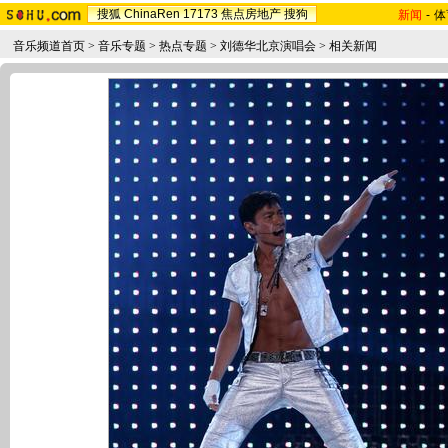
搜狐
ChinaRen
17173
焦点房地产
搜狗
新闻
-
体
音乐频道首页
>
音乐专题
>
热点专题
>
刘德华北京演唱会
>
相关新闻