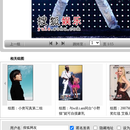
上一组
跳转至：
页
1/15
相关组图
组图：小类写真第二组
组图：与will.i.am同台“小野
组图：2007
猫”妮可自摸豪乳
奖红毯 艾薇
用户名
匿名发表
隐藏地址
设为