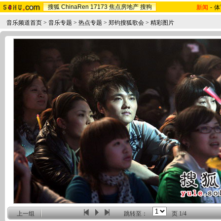
搜狐
ChinaRen
17173
焦点房地产
搜狗
新闻
-
体
音乐频道首页
>
音乐专题
>
热点专题
>
郑钧搜狐歌会
>
精彩图片
上一组
跳转至：
页
1/4