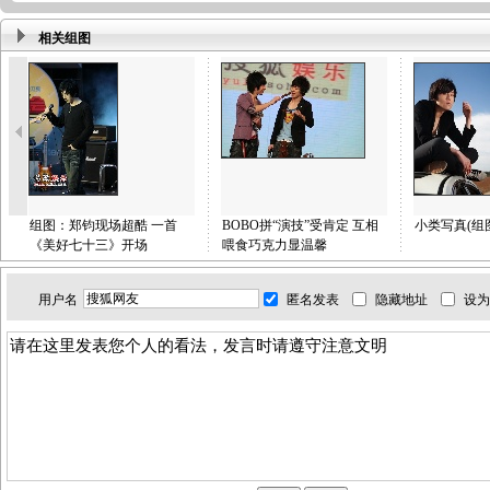
相关组图
组图：郑钧现场超酷 一首
BOBO拼“演技”受肯定 互相
小类写真(组
《美好七十三》开场
喂食巧克力显温馨
用户名
匿名发表
隐藏地址
设为