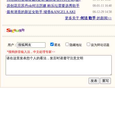
·
原创花旦苏丹pk何洁厉娜 称乐坛需要选秀歌手
08-01-11 16:40
·
最有潜质的新近女歌手 绫香&ANGELA AKI
06-12-29 14:58
更多关于
何洁 歌手
的新闻>>
用户：
匿名
隐藏地址
设为辩论话题
*搜狗拼音输入法，中文处理专家>>