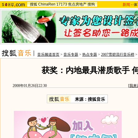
搜狐
ChinaRen
17173
焦点房地产
搜狗
新闻
-
体
音乐频道首页
>
音乐专题
>
热点专题
>
2007雪碧流行音乐榜
获奖：内地最具潜质歌手 
2008年01月26日22:30
[
我来
来源：搜狐音乐