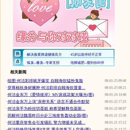
相关新闻
·
组图:何洁彩排呲牙爆笑 自顾海饮猛扮鬼脸
08-01-25 09:40
·
穿厚棉袄身材臃肿 何洁彩排自顾海饮显童...
08-01-25 08:21
·
何洁金东万《爱情彼岸》MV床戏花絮大曝光(图)
08-01-24 14:40
·
何洁金东万上演"亲密关系" 语言不通合作默契
08-01-22 17:25
·
何洁亲手为粉丝切蛋糕 称希望解释负面新...
08-01-22 08:07
·
苏醒何洁魏晨昨日分赴三地签售轰动全国(图)
08-01-21 15:36
·
何洁重庆签售会引发骚乱 警力增援未见成...
08-01-21 15:12
·
何洁惊艳登场签废8支笔 重庆签售万人空巷(图)
08-01-21 13:27