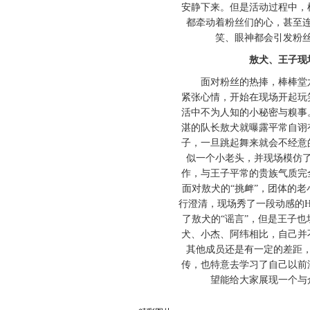
安静下来。但是活动过程中，
都牵动着粉丝们的心，甚至
笑、眼神都会引发粉
敖犬、王子现场
面对粉丝的热捧，棒棒堂六
紧张心情，开始在现场开起玩
活中不为人知的小秘密与糗事
湛的队长敖犬就曝露平常自诩
子，一旦跳起舞来就会不经意
似一个小老头，并现场模仿
作，与王子平常的贵族气质完
面对敖犬的“挑衅”，团体的
行澄清，现场秀了一段动感的H
了敖犬的“谣言”，但是王子
犬、小杰、阿纬相比，自己并
其他成员还是有一定的差距
传，也特意去学习了自己以前
望能给大家展现一个与