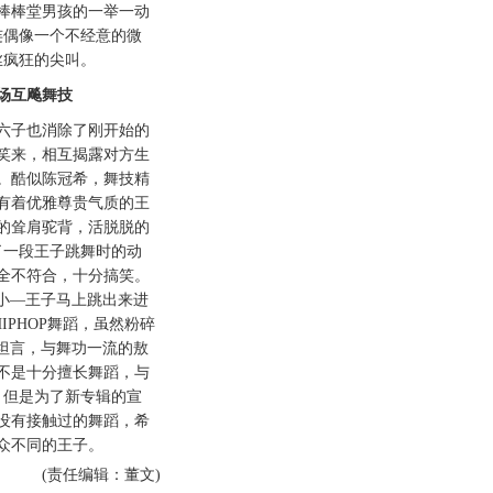
棒棒堂男孩的一举一动
连偶像一个不经意的微
丝疯狂的尖叫。
互飚舞技
子也消除了刚开始的
笑来，相互揭露对方生
。酷似陈冠希，舞技精
有着优雅尊贵气质的王
的耸肩驼背，活脱脱的
了一段王子跳舞时的动
全不符合，十分搞笑。
老小—王子马上跳出来进
IPHOP舞蹈，虽然粉碎
也坦言，与舞功一流的敖
不是十分擅长舞蹈，与
，但是为了新专辑的宣
没有接触过的舞蹈，希
众不同的王子。
(责任编辑：董文)