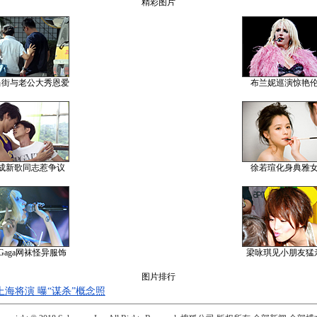
精彩图片
当街与老公大秀恩爱
布兰妮巡演惊艳
成新歌同志惹争议
徐若瑄化身典雅
y Gaga网袜怪异服饰
梁咏琪见小朋友猛
图片排行
海将演 曝“谋杀”概念照