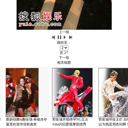
上一组
跳转至：
页
2/7
下一组
相关组图
得
蔡妍劲舞hi翻全场 林俊杰夺
郭富城开唱弹琴NG五次
郭富城琴技太烂 自
最受欢迎华语歌曲奖
Jolin闪旧爱观摩肌情秀
以为我是周杰伦啊