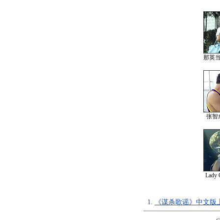
那英
张智
Lad
1.
《谋杀歌谣》中文版上