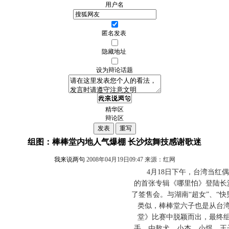
用户名
匿名发表
隐藏地址
设为辩论话题
精华区
辩论区
组图：棒棒堂内地人气爆棚 长沙炫舞技感谢歌迷
我来说两句
2008年04月19日09:47 来源：红网
4月18日下午，台湾当红偶
的首张专辑《哪里怕》登陆长
了签售会。与湖南“超女”、“
类似，棒棒堂六子也是从台
堂》比赛中脱颖而出，最终
手。由敖犬、小杰、小煜、王