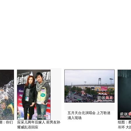
五月天台北演唱会 上万歌迷
涌入现场
嘲：你们
应采儿两年后嫁人 前男友孙
组图：
！
耀威乱语回应
吊环 大