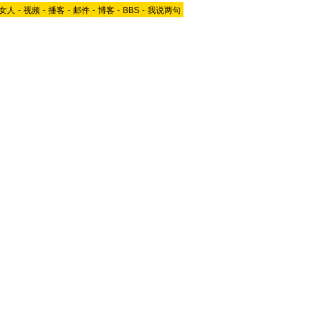
女人
-
视频
-
播客
-
邮件
-
博客
-
BBS
-
我说两句