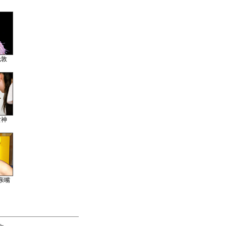
伦敦
女神
亲嘴