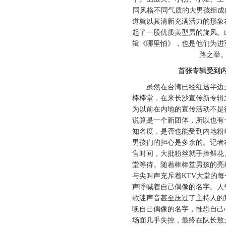
同风格不同气质的大男孩组成
道就以其清新充满活力的形象
起了一股优质美型男的旋风。
辑《哪里怕》，也是他们为进
路之举
首张专辑受到内
虽然在台湾已经红透半边天
棒棒堂，在来长沙宣传新专辑
为以前在内地的宣传活动不是
说算是一个新团体，所以也有
知名度，是否也能受到内地粉
男孩们的担心是多余的。记者
售时间，大批粉丝就手捧鲜花
堂等待。随着棒棒堂男孩的亮
与尖叫声充斥着KTV大堂的
声呼喊着自己偶像的名字。人
歌迷声音甚至压过了主持人的
唤自己偶像的名字，惟恐自己
场面几乎失控，最终在队长敖