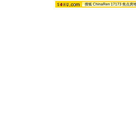
搜狐
ChinaRen
17173
焦点房