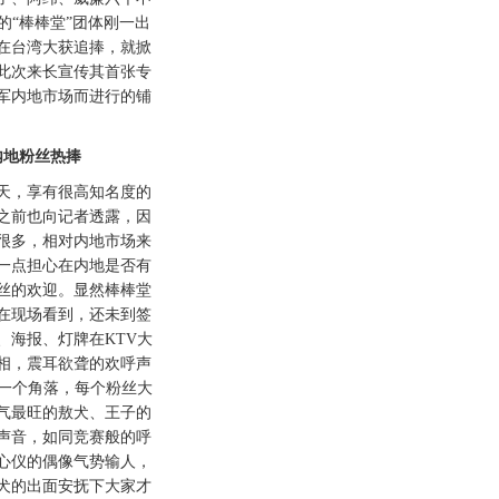
的“棒棒堂”团体刚一出
在台湾大获追捧，就掀
此次来长宣传其首张专
军内地市场而进行的铺
。
地粉丝热捧
，享有很高知名度的
之前也向记者透露，因
很多，相对内地市场来
一点担心在内地是否有
丝的欢迎。显然棒棒堂
在现场看到，还未到签
、海报、灯牌在KTV大
相，震耳欲聋的欢呼声
每一个角落，每个粉丝大
气最旺的敖犬、王子的
声音，如同竞赛般的呼
心仪的偶像气势输人，
犬的出面安抚下大家才