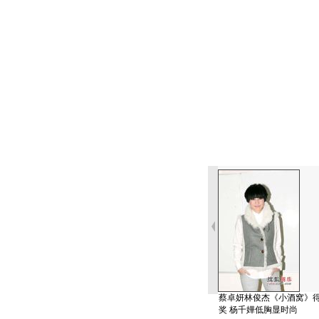
蔡卓妍林俊杰《小酒窝》
奖 杨千嬅低胸显时尚