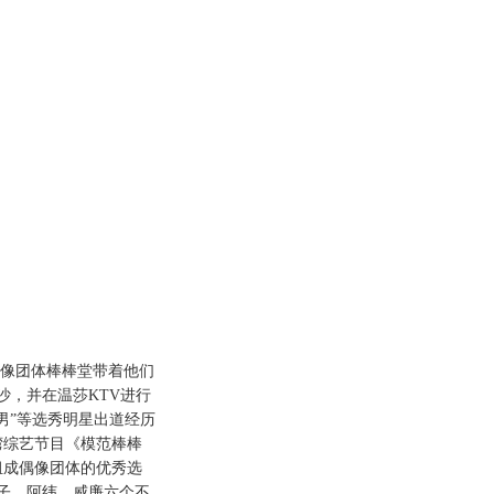
像团体棒棒堂带着他们
沙，并在温莎KTV进行
快男”等选秀明星出道经历
湾综艺节目《模范棒棒
组成偶像团体的优秀选
子、阿纬、威廉六个不