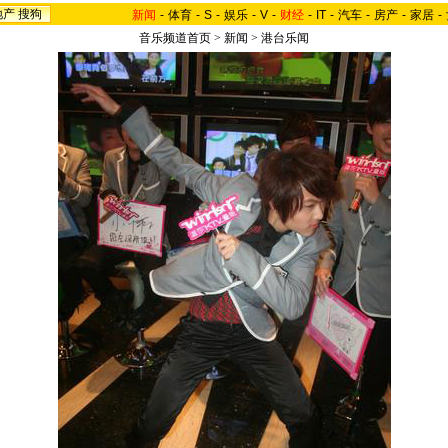
地产
搜狗
新闻
-
体育
-
S
-
娱乐
-
V
-
财经
-
IT
-
汽车
-
房产
-
家居
-
音乐频道首页
>
新闻
>
港台乐闻