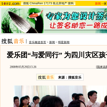
搜狐
ChinaRen
17173
焦点房地产
搜狗
新闻
-
体
音乐频道首页
>
新闻
>
明星新闻
爱乐团“与爱同行” 为四川灾区
2008年05月29日15:26
[
我来说
来源：搜狐音乐