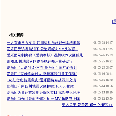
[
相关新闻
·
一方有难八方支援 四川运动员赴郑州备战奥运
08-05-28 14:47
·
爱乐团受访潸然泪下 爱迷观赈灾MV反响强...
08-05-26 17:55
·
爱乐团录制央视《爱的奉献》说想收养灾区孤儿
08-05-26 15:39
·
组图:四川地震灾区伤员抵达郑州接受治疗
08-05-25 16:22
·
爱乐团:"大爱"无处不在 爱乐团引燃红心五月
08-05-23 08:07
·
爱乐团:"灾难终会过去 幸福离我们并不遥远"
08-05-16 08:41
·
"众志成城 抗震救灾"爱乐团将奔赴四川义演
08-05-15 16:30
·
郑州日产向四川地震灾区捐赠110万元物款
08-05-14 18:56
·
爱乐团为奥运首次现身综艺节目 掀起奥运风潮
08-05-13 18:10
·
爱乐团新作《死而无憾》拍摄 MV 乐队齐上阵
08-05-12 15:50
更多关于
爱乐团 郑州
的新闻>>