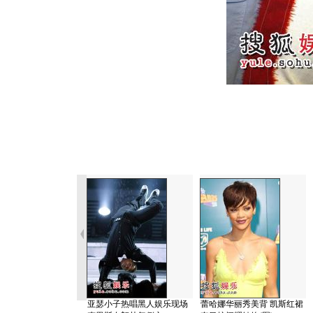
亚瑟小子热唱黑人娱乐现场
蕾哈娜华丽秀美背 凯斯红裙