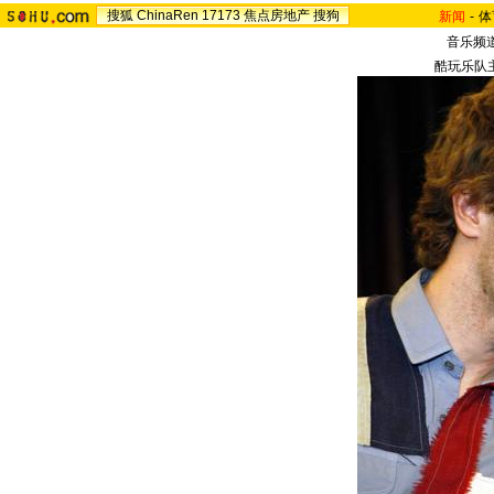
搜狐
ChinaRen
17173
焦点房地产
搜狗
新闻
-
体
音乐频
酷玩乐队主唱