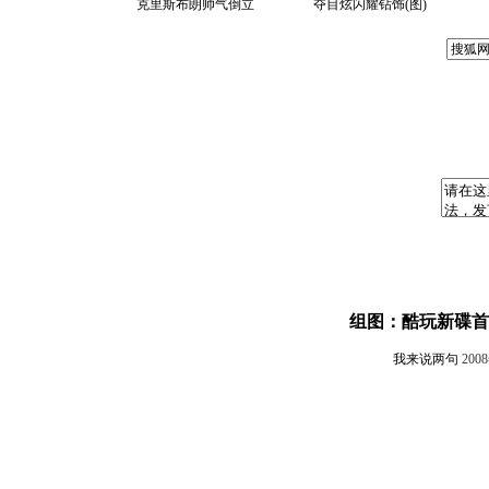
克里斯布朗帅气倒立
夺目炫闪耀钻饰(图)
组图：酷玩新碟首
我来说两句
200