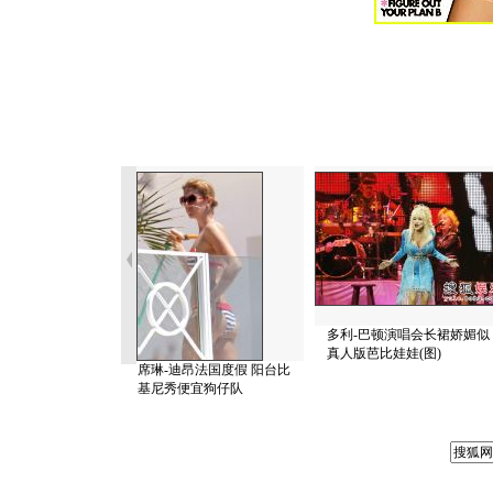
多利-巴顿演唱会长裙娇媚似
真人版芭比娃娃(图)
席琳-迪昂法国度假 阳台比
基尼秀便宜狗仔队