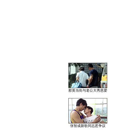
那英当街与老公大秀恩爱
张智成新歌同志惹争议