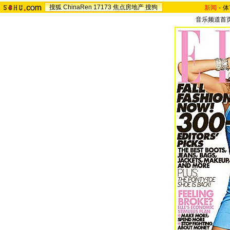
搜狐
ChinaRen
17173
焦点房地产
搜狗
新闻
-
体
音乐频道首