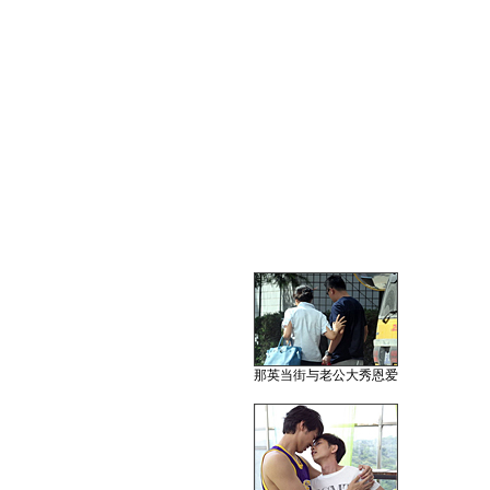
那英当街与老公大秀恩爱