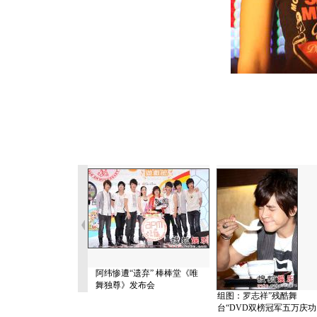
阿纬惨遭“遗弃” 棒棒堂《唯
舞独尊》发布会
组图：罗志祥”残酷舞
台“DVD双榜冠军五万庆功