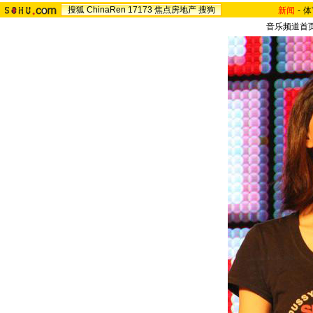
搜狐
ChinaRen
17173
焦点房地产
搜狗
新闻
-
体
音乐频道首