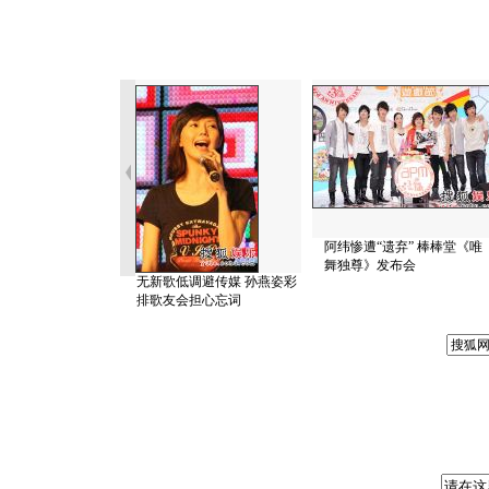
阿纬惨遭“遗弃” 棒棒堂《唯
舞独尊》发布会
无新歌低调避传媒 孙燕姿彩
排歌友会担心忘词