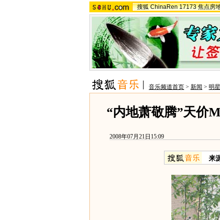
搜狐
ChinaRen
17173
焦点房
音乐频道首页
>
新闻
>
明
“内地萧敬腾”天价
2008年07月21日15:09
来