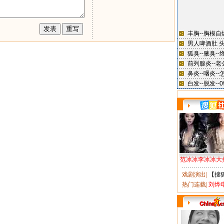
范冰冰李冰冰大
戏剧演出
|
【搜
热门连载
|
刘烨