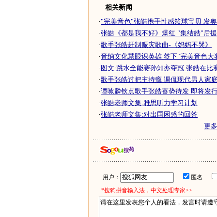
相关新闻
·
"完美音色"张皓携手性感篮球宝贝 发
·
张皓《都是我不好》爆红 "集结皓"后
·
歌手张皓赶制赈灾歌曲-《妈妈不哭》
·
音纳文化慧眼识英雄 签下"完美音色大
·
图文:跳水全能赛孙知亦夺冠 张皓在比
·
歌手张皓过把主持瘾 调侃现代男人家庭地
·
谭咏麟钦点歌手张皓蓄势待发 即将发行个
·
张皓老师文集:雅思听力学习计划
·
张皓老师文集:对出国困惑的回答
更
用户：
匿名
*搜狗拼音输入法，中文处理专家>>