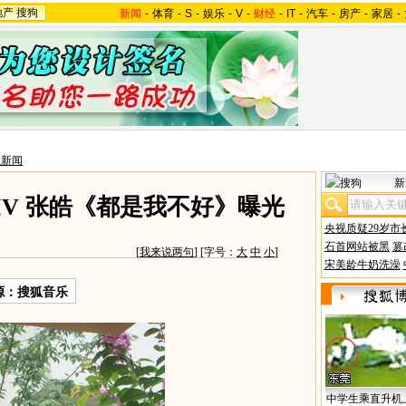
地产
搜狗
新闻
-
体育
-
S
-
娱乐
-
V
-
财经
-
IT
-
汽车
-
房产
-
家居
-
星新闻
新
MV 张皓《都是我不好》曝光
央视质疑29岁市
石首网站被黑
篡
[
我来说两句
] [字号：
大
中
小
]
宋美龄牛奶洗澡
源：搜狐音乐
中学生乘直升机