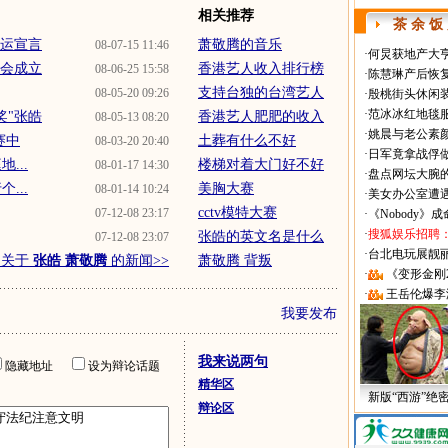
相关推荐
茶 余 饭
奥运宣言
萧敬腾的音乐
08-07-15 11:46
·
何炅获地产大亨
援会成立
香港艺人收入排行榜
08-06-25 15:58
·
陈慧琳产后恢复
支持台独的台湾艺人
08-05-20 09:26
·
殷桃街头休闲装
·
范冰冰红地毯
奖"张皓
香港艺人肥肥的收入
08-05-13 08:20
·
姚晨与老公素
赛中
土葬有什么不好
08-03-20 20:40
·
日军竟拿战俘
...
楼梯对着大门好不好
08-01-17 14:30
·
盘点网坛大腕
...
美胸大赛
08-01-14 10:24
·
美女办公室遭
cctv模特大赛
07-12-08 23:17
·
《Nobody》
·
搜狐娱乐招聘
张皓的英文名是什么
07-12-08 23:07
·
台北电玩展靓丽Sh
多关于
张皓 萧敬腾
的新闻>>
萧敬腾 背叛
·
《变形金刚
·
王岳伦爆李
我要发布
我来说两句
隐藏地址
设为辩论话题
精华区
新版“西游”绝
辩论区