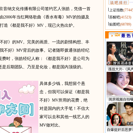
说 吧 排 行
京音纳文化传播有限公司签约艺人张皓，凭借一首
上证指数
(7744
2006年当红网络歌曲《香水有毒》MV的拍摄及
苏醒吧
(41523)
贴图吧
(68789)
打造《都是我不好》MV，现已火热出炉。
最 热 
好》的MV。完美的画质、一流的剧情构想、丰
我不好》MV背后的故事。记者随即拨通张皓经纪
花费时，张皓经纪人称：《都是我不好》是公司为
还是后期团队、乃至是化妆，都是国内顶级的。
谍战大片-《风
具体多少钱，我想留个悬
念，但我可以保证《都是我
闺房视频自拍
不好》MV所用的花费，绝
对是国内的大手笔！不信大
家可以去和其他一线艺人的
MV做对比。
自爆捉奸后恶梦