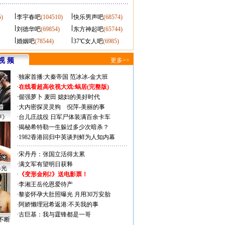
5)
李宇春吧
(104510)
快乐男声吧
(68574)
刘德华吧
(69854)
东方神起吧
(65744)
婚姻吧
(78544)
37℃女人吧
(6985)
视 频
更多>>
·
独家首播:大秦帝国
范冰冰-金大班
·
在线看超高收视大戏:
蜗居(完整版)
·
倔强萝卜
麦田
媳妇的美好时代
·
大内密探灵灵狗
倪萍-美丽的事
声》
·
台儿庄战役 日军尸体装满百余卡车
·
揭秘希特勒一生躲过多少次暗杀？
·
1982香港回归中英谈判鲜为人知内幕
·
宋丹丹：张国立活得太累
·
满文军有望明日获释
曝光
·
《变形金刚2》送电影票！
·
李湘王岳伦恩爱待产
·
黎姿怀孕大肚照曝光 月用30万安胎
·
阿娇懒理冠希返港:不关我的事
·
古巨基：我与霆锋都是一哥
不断