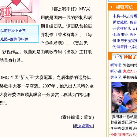
搜狐商机
《都是我不好》MV采
·
丰胸--林志玲
用的是国内一线的摄制和后
·
睡觉减肥--瘦到
期非编团队。该团队曾拍摄
·
开这样的店 日进
并制作《香水有毒》、《每
·
上班 兼职 两
·
健康与美丽完
当你抱着我》、《宽恕无
·
为健康行业撑
、影视作品。歌曲则是由胡歌专辑《出发》主打歌
皓量身打造。
·
听评书
|
郭德纲
·
听小说
|
鬼吹灯1
BMG 全国“新人王”大赛冠军。之后张皓的运势似
·
共享区
|
手机病
网络歌手大赛一举夺魁。2007年，他又出人意料的拿
，大赛评委谭咏麟其嗓音十分赞赏，称其为“内地萧
奖”。
揭田壮壮徐帆
(责任编辑：董文)
·
赵薇被爆已经怀
[
我来说两句
]
·
李宇春爆遭母逼
·
圣诞节明信片八