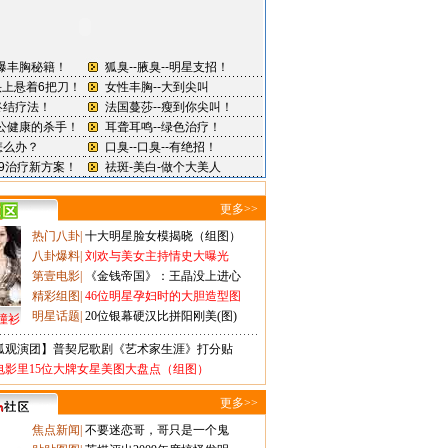
更多>>
热门八卦
|
十大明星脸女模揭晓（组图）
八卦爆料
|
刘欢与美女主持情史大曝光
第壹电影
|
《金钱帝国》：王晶没上进心
精彩组图
|
46位明星孕妇时的大胆造型图
明星话题
|
20位银幕硬汉比拼阳刚美(图)
撞衫
狐观演团】普契尼歌剧《艺术家生涯》打分贴
电影里15位大牌女星美图大盘点（组图）
更多>>
焦点新闻
|
不要迷恋哥，哥只是一个鬼