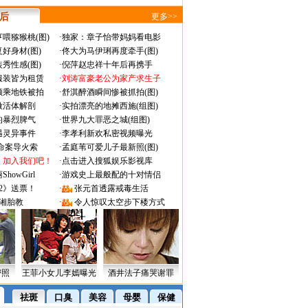
 后
更多>>
喂猕猴桃(图)
·
独家：章子怡带妈妈看电影
好身材(图)
·
佟大为马伊琍再度牵手(图)
秀性感(图)
·
倪萍赵忠祥十年后再携手
服装皆为租赁
·
刘涛富豪老公为家产求生子
颜乘地铁被拍
·
舒淇醉酒瞬间惨被抓拍(图)
做活体解剖
·
实拍漂亮的地摊西施(组图)
的暴烈脾气
·
世界九大罪恶之城(组图)
遇灵异事件
·
李孝利新欢私密视频曝光
成命案导火索
·
孟庭苇可爱儿子最新照(图)
：加入我们吧！
·
点击进入搜狐娱乐影视库
owGirl
·
游戏史上最般配的十对情侣
2》送票！
·
张元首透露戒毒生活
湘胎教
·
令人惊叹太空步下楼方式
密照
王菲小女儿李嫣曝光
酒井法子痛哭谢罪