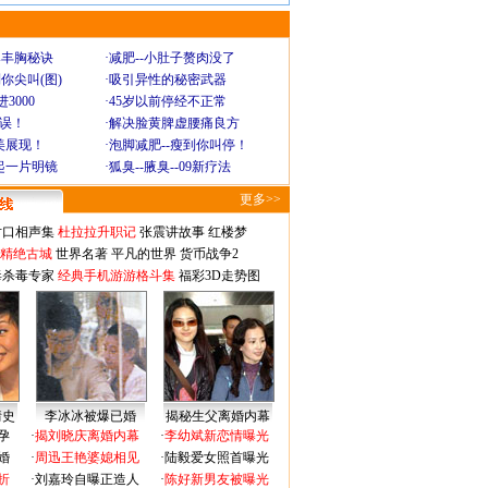
爆丰胸秘诀
·
减肥--小肚子赘肉没了
你尖叫(图)
·
吸引异性的秘密武器
3000
·
45岁以前停经不正常
不误！
·
解决脸黄脾虚腰痛良方
美展现！
·
泡脚减肥--瘦到你叫停！
起一片明镜
·
狐臭--腋臭--09新疗法
更多>>
对口相声集
杜拉拉升职记
张震讲故事
红楼梦
-精绝古城
世界名著
平凡的世界
货币战争2
毒杀毒专家
经典手机游游格斗集
福彩3D走势图
情史
李冰冰被爆已婚
揭秘生父离婚内幕
孕
·
揭刘晓庆离婚内幕
·
李幼斌新恋情曝光
婚
·
周迅王艳婆媳相见
·
陆毅爱女照首曝光
折
·
刘嘉玲自曝正造人
·
陈好新男友被曝光