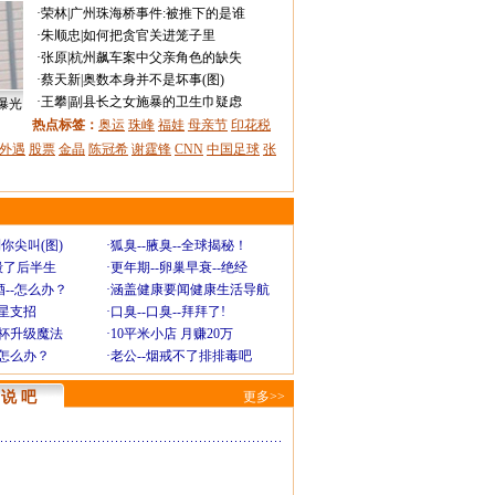
·
荣林
|
广州珠海桥事件:被推下的是谁
·
朱顺忠
|
如何把贪官关进笼子里
·
张原
|
杭州飙车案中父亲角色的缺失
·
蔡天新
|
奥数本身并不是坏事(图)
·
王攀
|
副县长之女施暴的卫生巾疑虑
曝光
热点标签：
奥运
珠峰
福娃
母亲节
印花税
外遇
股票
金晶
陈冠希
谢霆锋
CNN
中国足球
张
你尖叫(图)
·
狐臭--腋臭--全球揭秘！
毁了后半生
·
更年期--卵巢早衰--绝经
--怎么办？
·
涵盖健康要闻健康生活导航
明星支招
·
口臭--口臭--拜拜了!
罩杯升级魔法
·
10平米小店 月赚20万
-怎么办？
·
老公--烟戒不了排排毒吧
说 吧
更多>>