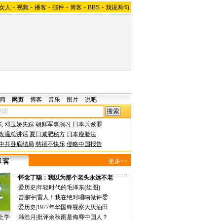
女人
-
视频
-
播客
-
邮件
-
博客
-
BBS
-
我说两句
闻
网页
博客
音乐
图片
说吧
长
邓玉娇失踪
朝鲜军事演习
日本兵赎罪
改温总讲话
夏日减肥秘方
日本瘦脸法
中共卧底结局
慈禧不快乐
侵略中国报告
更多>>
·
怀念丁聪：我以为那个老头永远不老
·
爱历史
|
年轻时代的毛泽东(组图)
·
曾鹏宇
|
雷人！我在绝对唱响做评委
·
爱历史
|
1977年华国锋视察大庆油田
上学
·
韩浩月
|
批评余秋雨是侮辱中国人？