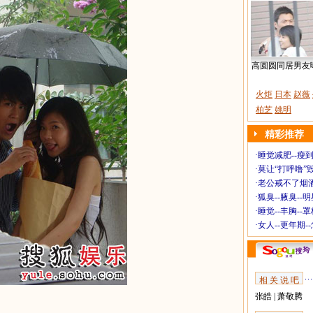
高圆圆同居男友
火炬
日本
赵薇
柏芝
姚明
精彩推荐
·
睡觉减肥--瘦到
·
莫让“打呼噜”
·
老公戒不了烟酒
·
狐臭--腋臭--
·
睡觉--丰胸--
·
女人--更年期-
相 关 说 吧
张皓
|
萧敬腾